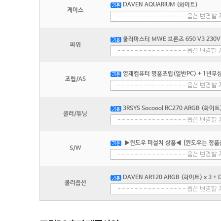
DAVEN AQUARIUM (화이트)
케이스
쿨러마스터 MWE 브론즈 650 V3 230V
파워
영재컴퓨터 명품조립(일반PC) + 1년무상
조립/AS
3RSYS Socoool RC270 ARGB (화이트
쿨러/튜닝
▶윈도우 미설치 상품◀ [윈도우는 정품
S/W
DAVEN AR120 ARGB (화이트) x 3 +
쿨러옵션