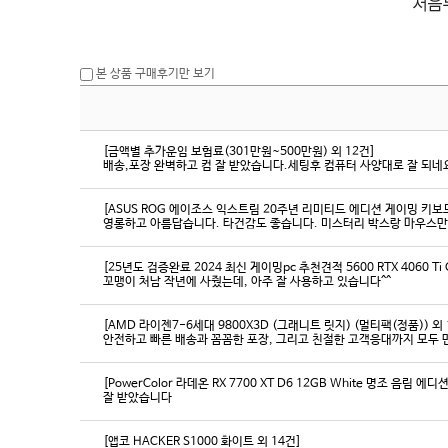
본 상품 구매후기만 보기
[금액별 추가운임 보험료(301만원~500만원) 외 12건]
배송,포장 완벽하고 컴 잘 받았습니다.세팅후 컴퓨터 사양대로 잘 되네요
[ASUS ROG 에이조스 익스트림 20주년 리미티드 에디션 게이밍 키보
영롱하고 아름답습니다. 타건감도 좋습니다. 미스터리 박스랑 마우스만
[25년도 검증완료 2024 최신 게이밍pc 추천견적 5600 RTX 4060 Ti
꼬맹이 처남 작년에 사줬는데, 아주 잘 사용하고 있습니다^^
[AMD 라이젠7-6세대 9800X3D (그래니트 릿지) (멀티팩(정품)) 외 
[PowerColor 라데온 RX 7700 XT D6 12GB White 명조 음림 
잘 받았습니다
[앱코 HACKER S1000 화이트 외 14건]