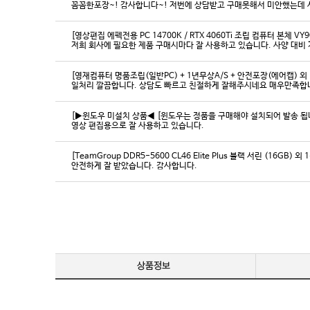
꼼꼼한포장~! 감사합니다~! 저번에 상담받고 구매못해서 미안했는데 
[영상편집 에펙전용 PC 14700K / RTX 4060Ti 조립 컴퓨터 본체 VY9
[영재컴퓨터 명품조립(일반PC) + 1년무상A/S + 안전포장(에어캡) 외 
일처리 깔끔합니다. 상담도 빠르고 친절하게 잘해주시네요 매우만족합
[▶윈도우 미설치 상품◀ [윈도우는 정품을 구매해야 설치되어 발송 됩니다
영상 편집용으로 잘 사용하고 있습니다.
[TeamGroup DDR5-5600 CL46 Elite Plus 블랙 서린 (16GB) 외 
안전하게 잘 받았습니다. 감사합니다.