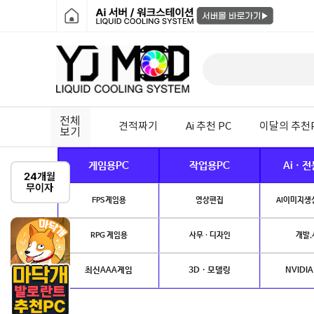
전체
견적짜기
Ai 추천 PC
이달의 추천
보기
게임용PC
작업용PC
Ai · 
FPS게임용
영상편집
AI이미지생성
RPG 게임용
사무 · 디자인
개발.
최신AAA게임
3D · 모델링
NVIDIA