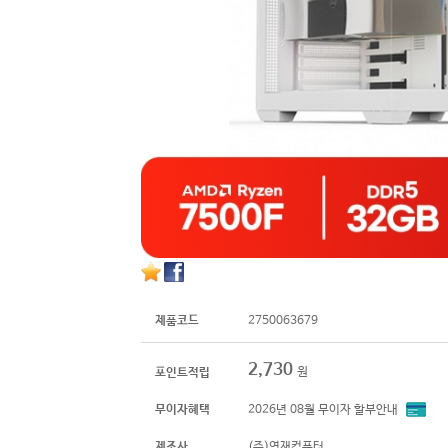
제품코드
2750063679
2,730
원
포인트적립
무이자혜택
2026년 08월 무이자 할부안내
제조사
(주)영재컴퓨터