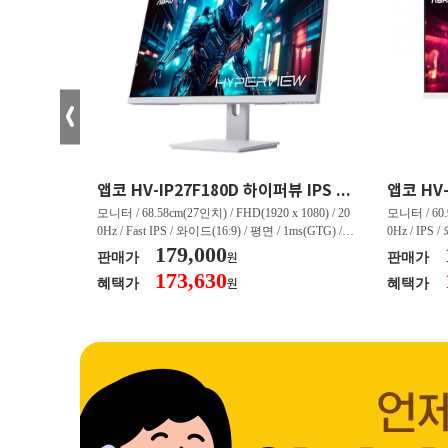
크로스오버 34WG165Hz CURVED R1500 400 White 게이밍 무결점
앱코 HV-IP27F180D 하이퍼뷰 IPS FHD 200 HDR 무결점
(3440 x 144
모니터 / 68.58cm(27인치) / FHD(1920 x 1080) / 20
모니터 / 60.9
/ 커브드 / 15
0Hz / Fast IPS / 와이드(16:9) / 평면 / 1ms(GTG) / 3
0Hz / IPS 
/ 스피커 내장 /
50nit / 1,000:1 / 헤드폰 아웃 / LED 조명 / 틸트(상
179,000
50nit / 1
판매가
판매가
원
.45kg / [색
하) / 6kg / [색상영역] / sRGB:128% / Adobe RGB:8
하) / 4.9kg
173,630
혜택가
혜택가
원
30% / DCI-P
5% / DCI-P3:91% / NTSC:90% / [게임특화] / 조준
80% / DCI
 블랙 이퀄라이
선 표시 / Adaptive Sync / FreeSync / [단자정보] / H
선 표시 / Ada
eeSync / [단자
DMI / DP
DMI / DP