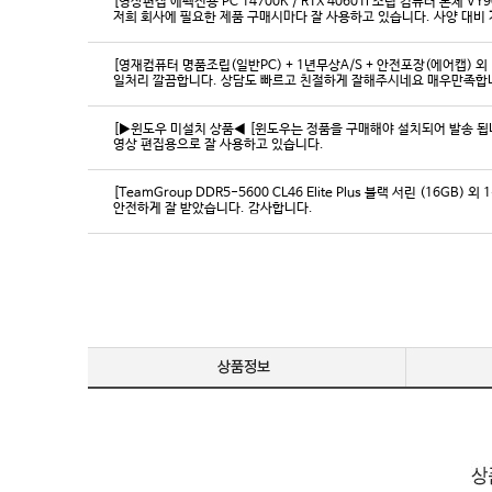
[영상편집 에펙전용 PC 14700K / RTX 4060Ti 조립 컴퓨터 본체 VY9
[영재컴퓨터 명품조립(일반PC) + 1년무상A/S + 안전포장(에어캡) 외 
일처리 깔끔합니다. 상담도 빠르고 친절하게 잘해주시네요 매우만족합
[▶윈도우 미설치 상품◀ [윈도우는 정품을 구매해야 설치되어 발송 됩니다
영상 편집용으로 잘 사용하고 있습니다.
[TeamGroup DDR5-5600 CL46 Elite Plus 블랙 서린 (16GB) 외 
안전하게 잘 받았습니다. 감사합니다.