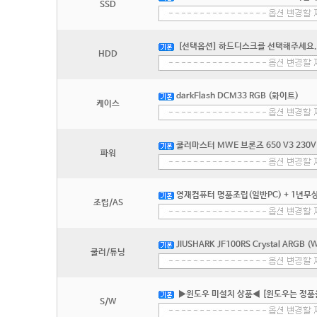
SSD
[선택옵션] 하드디스크를 선택해주세요.
HDD
darkFlash DCM33 RGB (화이트)
케이스
쿨러마스터 MWE 브론즈 650 V3 230V
파워
영재컴퓨터 명품조립(일반PC) + 1년무상
조립/AS
JIUSHARK JF100RS Crystal ARGB (
쿨러/튜닝
▶윈도우 미설치 상품◀ [윈도우는 정품
S/W