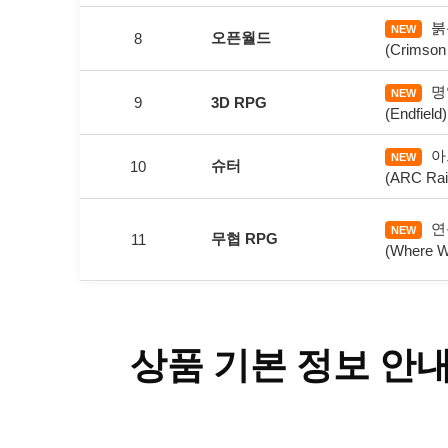
붉
NEW
오픈월드
8
(Crimson
명
NEW
9
3D RPG
(Endfield)
아
NEW
슈터
10
(ARC Rai
연
NEW
무협 RPG
11
(Where W
상품 기본 정보 안