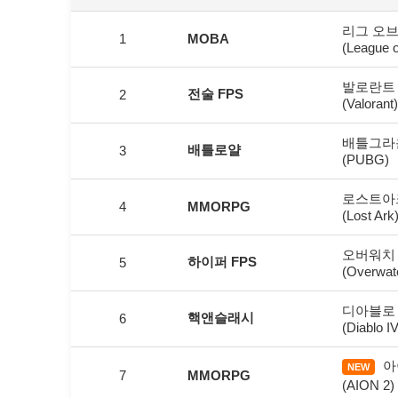
리그 오브
1
MOBA
(League 
발로란트
전술 FPS
2
(Valorant)
배틀그라
배틀로얄
3
(PUBG)
로스트아
4
MMORPG
(Lost Ark
오버워치 
하이퍼 FPS
5
(Overwat
디아블로 
핵앤슬래시
6
(Diablo IV
아
NEW
7
MMORPG
(AION 2)