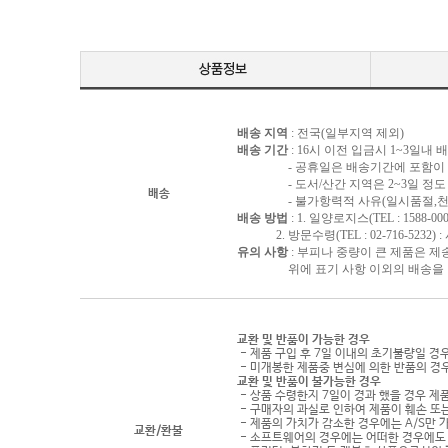
배송 지역
: 전국(일부지역 제외)
배송 기간
: 16시 이전 입금시 1~3일내
- 공휴일은 배송기간에 포함이 되
- 도서/산간 지역은 2~3일 정도 
배송
- 불가항력적 사유(일시품절,천재지
배송 방법
: 1. 일양로지스(TEL : 1588-000
2. 방문수령(TEL : 02-716-5232)
유의 사항
: 부피나 중량이 큰 제품은 제
위에 표기 사항 이외의 배송을 원하
교환 및 반품이 가능한 경우
- 제품 구입 후 7일 이내의 초기불량일 경
- 미개봉한 제품중 변심에 의한 반품의 경
교환 및 반품이 불가능한 경우
- 상품 수령한지 7일이 경과 했을 경우 제품
- 구매자의 과실로 인하여 제품이 훼손 또
- 제품의 가치가 감소한 경우에는 A/S만 
교환/환불
- 소프트웨어의 경우에는 어떠한 경우에도 