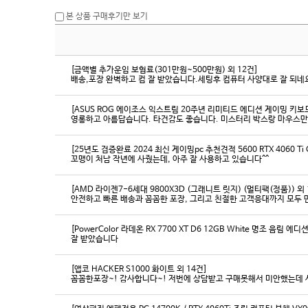
본 상품 구매후기만 보기
[금액별 추가운임 보험료(301만원~500만원) 외 12건]
배송,포장 완벽하고 컴 잘 받았습니다.세팅후 컴퓨터 사양대로 잘 되네요
[ASUS ROG 에이조스 익스트림 20주년 리미티드 에디션 게이밍 키보
영롱하고 아름답습니다. 타건감도 좋습니다. 미스터리 박스랑 마우스만
[25년도 검증완료 2024 최신 게이밍pc 추천견적 5600 RTX 4060 Ti
꼬맹이 처남 작년에 사줬는데, 아주 잘 사용하고 있습니다^^
[AMD 라이젠7-6세대 9800X3D (그래니트 릿지) (멀티팩(정품)) 외 
[PowerColor 라데온 RX 7700 XT D6 12GB White 명조 음림 
잘 받았습니다
[앱코 HACKER S1000 화이트 외 14건]
꼼꼼한포장~! 감사합니다~! 저번에 상담받고 구매못해서 미안했는데 