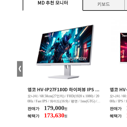
MD 추천 모니터
키보드
크로스오버 34WG165Hz CURVED R1500 400 White 게이밍 무결점
앱코 HV-IP27F180D 하이퍼뷰 IPS FHD 200 HDR 무결점
(3440 x 144
모니터 / 68.58cm(27인치) / FHD(1920 x 1080) / 20
모니터 / 60.9
/ 커브드 / 15
0Hz / Fast IPS / 와이드(16:9) / 평면 / 1ms(GTG) / 3
0Hz / IPS 
/ 스피커 내장 /
50nit / 1,000:1 / 헤드폰 아웃 / LED 조명 / 틸트(상
179,000
50nit / 1
판매가
판매가
원
.45kg / [색
하) / 6kg / [색상영역] / sRGB:128% / Adobe RGB:8
하) / 4.9kg
173,630
혜택가
혜택가
원
30% / DCI-P
5% / DCI-P3:91% / NTSC:90% / [게임특화] / 조준
80% / DCI
 블랙 이퀄라이
선 표시 / Adaptive Sync / FreeSync / [단자정보] / H
선 표시 / Ada
eeSync / [단자
DMI / DP
DMI / DP