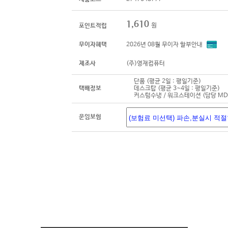
1,610
원
포인트적립
무이자혜택
2026년 08월 무이자 할부안내
제조사
(주)영재컴퓨터
단품 (평균 2일 : 평일기준)
택배정보
데스크탑 (평균 3~4일 : 평일기준)
커스텀수냉 / 워크스테이션 (담당 M
운임보험