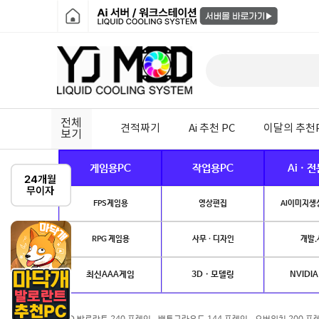
전체
견적짜기
Ai 추천 PC
이달의 추천
보기
게임용PC
작업용PC
Ai · 
FPS게임용
영상편집
AI이미지생성
RPG 게임용
사무 · 디자인
개발.
최신AAA게임
3D · 모델링
NVIDIA