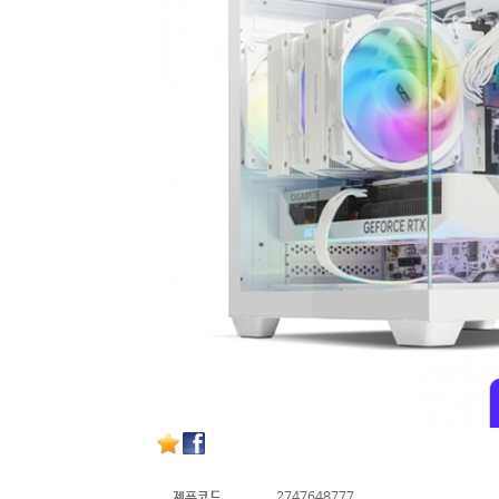
제품코드
2747648777