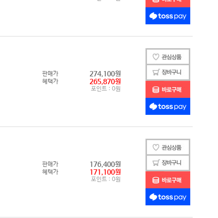
4189)
4677)