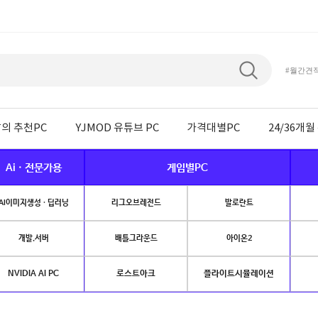
#월간견
의 추천PC
YJMOD 유튜브 PC
가격대별PC
24/36개
Ai · 전문가용
게임별PC
AI이미지생성 · 딥러닝
리그오브레전드
발로란트
개발.서버
배틀그라운드
아이온2
NVIDIA AI PC
로스트아크
플라이트시뮬레이션