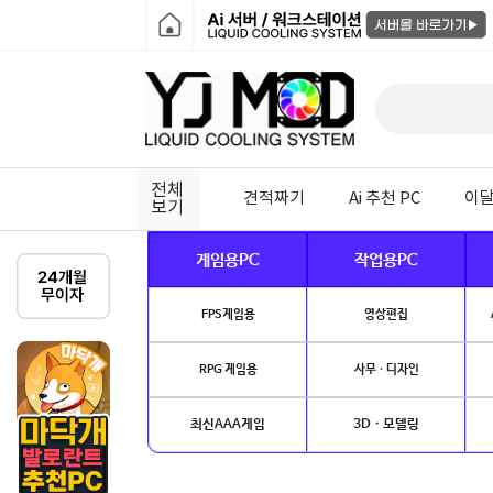
전체
견적짜기
Ai 추천 PC
이달
보기
게임용PC
작업용PC
FPS게임용
영상편집
RPG 게임용
사무 · 디자인
최신AAA게임
3D · 모델링