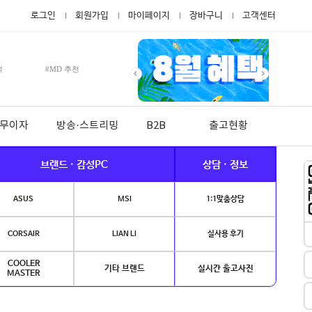
로그인
회원가입
마이페이지
장바구니
고객센터
적
#MD 추천
월 무이자
방송·스트리밍
B2B
출고현황
브랜드 · 감성PC
상담 · 정보
ASUS
MSI
1:1맞춤상담
CORSAIR
LIAN LI
실사용 후기
COOLER
기타 브랜드
실시간 출고사진
MASTER