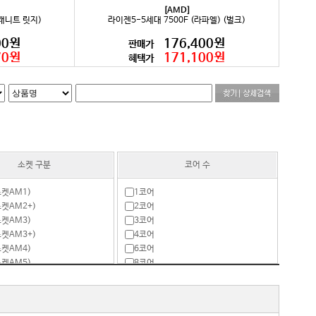
[AMD]
그래니트 릿지)
라이젠5-5세대 7500F (라파엘) (벌크)
00원
176,400원
판매가
70원
171,100원
혜택가
소켓 구분
코어 수
소켓AM1)
1코어
소켓AM2+)
2코어
소켓AM3)
3코어
소켓AM3+)
4코어
소켓AM4)
6코어
소켓AM5)
8코어
켓F)
10코어
소켓FM1)
12코어
소켓FM2)
14코어