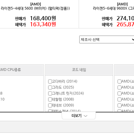
[AMD]
[AMD]
라이젠5-4세대 5600 (버미어) (멀티팩(정품))
라이젠5-6세대 9600X (
168,400원
274,1
판매가
판매가
163,340원
265,8
혜택가
혜택가
AMD CPU종류
코드 네임
고다바리 (2014)
AMD(
그라도 (2025)
AMD(
8
그래니트 릿지(2024)
AMD(
10
네할렘 (2008)
AMD(
데네브 (2009)
AMD(
데빌스캐년 (2014)
AMD(
라나 (2009)
AMD(소
O
라노 (2011)
AMD(
세대
라파엘 (2022)
AMD(