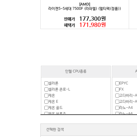
[AMD]
라이젠5-5세대 7500F (라파엘) (멀티팩(정품))
177,300원
판매가
171,980원
혜택가
인텔 CPU종류
셀러론
EPYC
셀러론 콘로-L
FX
제온
고다바리-A
제온 E
고다바리-A
제온 골드
라노-A4
제온 브론즈
라노-A6
제온 실버
라노-A8
제온 플래티넘
라이젠3 PR
선택한 검색
코어2듀오
라이젠3-1