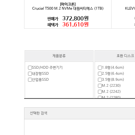
[마이크론]
Crucial T500 M.2 NVMe 대원씨티에스 (1TB)
KLEVV
372,800원
판매가
361,610원
혜택가
제품분류
호환 디스크
SSD/HDD 주변기기
1.8형(4.6cm)
내장형SSD
2.5형(6.4cm)
산업용SSD
3.5형(8.9cm)
M.2 (2230)
M.2 (2242)
M.2 (2280)
Mini SATA(mSATA)
기타
선택한 검색