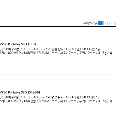
SATA3 
U.2 (PC
U.2 (PC
U.2 (PC
USB3.x
ZIF
기타