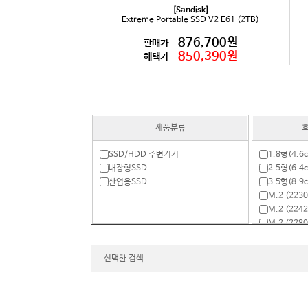
[Sandisk]
Extreme Portable SSD V2 E61 (2TB)
876,700원
판매가
850,390원
혜택가
제품분류
호
SSD/HDD 주변기기
1.8형(4.6
내장형SSD
2.5형(6.4
산업용SSD
3.5형(8.9
M.2 (2230
M.2 (2242
M.2 (2280
Mini SAT
기타
선택한 검색