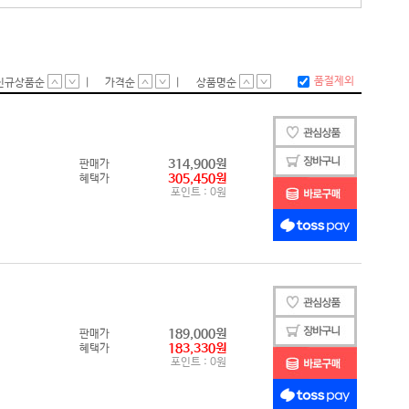
(6Gb/s)
Ie3.0x4)
Ie4.0x4)
Ie5.0x4)
 5Gbps