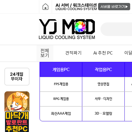
전체
견적짜기
Ai 추천 PC
이달
보기
게임용PC
작업용PC
FPS게임용
영상편집
RPG 게임용
사무 · 디자인
최신AAA게임
3D · 모델링