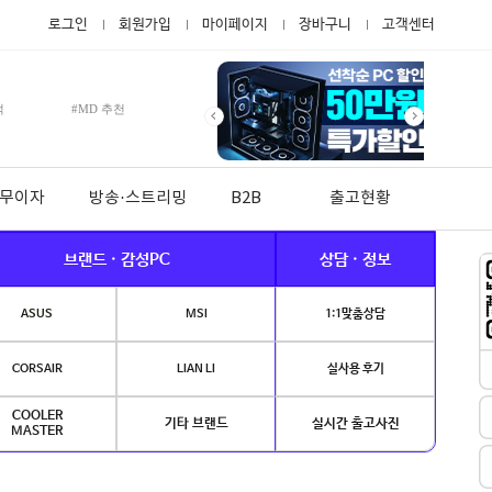
로그인
회원가입
마이페이지
장바구니
고객센터
적
#MD 추천
월 무이자
방송·스트리밍
B2B
출고현황
브랜드 · 감성PC
상담 · 정보
ASUS
MSI
1:1맞춤상담
CORSAIR
LIAN LI
실사용 후기
COOLER
기타 브랜드
실시간 출고사진
MASTER