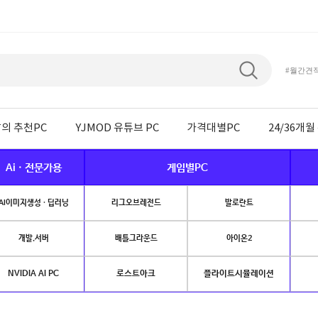
#월간견
의 추천PC
YJMOD 유튜브 PC
가격대별PC
24/36개
Ai · 전문가용
게임별PC
AI이미지생성 · 딥러닝
리그오브레전드
발로란트
개발.서버
배틀그라운드
아이온2
NVIDIA AI PC
로스트아크
플라이트시뮬레이션