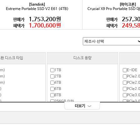
[Sandisk]
[마이크론]
Extreme Portable SSD V2 E61 (4TB)
Crucial X9 Pro Portable SS
1,753,200원
257,3
판매가
판매가
1,700,600원
249,5
혜택가
혜택가
환 디스크 타입
디스크 용량
cm)
1TB
E-IDE
cm)
2TB
PCIe2.
cm)
4TB
PCIe2.
)
6TB
PCIe2.
)
8TB
PCIe3.
)
256GB 이하
PCIe3.
A(mSATA)
257~512GB
PCIe3.
960GB
PCIe4.
PCIe4.
PCIe4.
PCIe5.
SATA2 