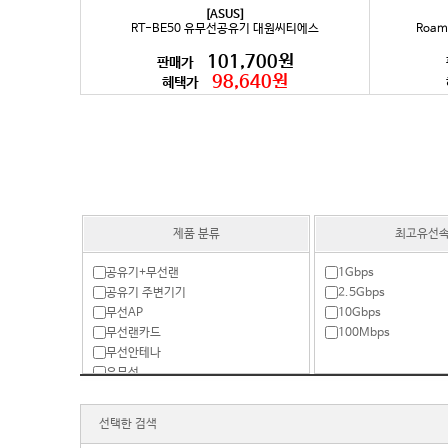
[ASUS]
RT-BE50 유무선공유기 대원씨티에스
Roam
101,700원
판매가
98,640원
혜택가
제품 분류
최고유선
공유기+무선랜
1Gbps
공유기 주변기기
2.5Gbps
무선AP
10Gbps
무선랜카드
100Mbps
무선안테나
유무선
유무선 패키지
유선
선택한 검색
크래들