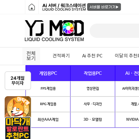
전체
견적짜기
Ai 추천 PC
이달의 추천
보기
게임용PC
작업용PC
Ai · 
FPS게임용
영상편집
AI이미지생성
RPG 게임용
사무 · 디자인
개발.
최신AAA게임
3D · 모델링
NVIDIA