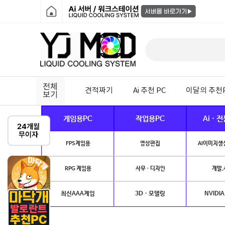
전체
견적짜기
Ai 추천 PC
이달의 추천
보기
게임용PC
작업용PC
Ai · 
FPS게임용
영상편집
AI이미지생성
RPG 게임용
사무 · 디자인
개발.
최신AAA게임
3D · 모델링
NVIDIA