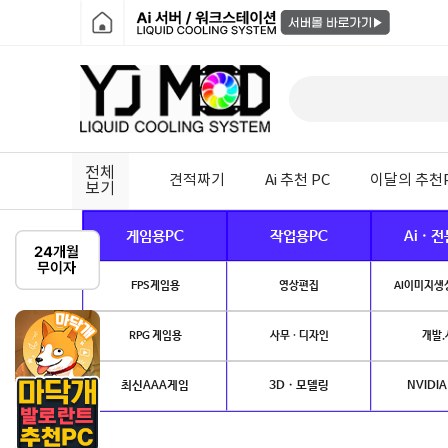
전체
견적짜기
Ai 추천 PC
이달의 추천
보기
게임용PC
작업용PC
Ai · 
FPS게임용
영상편집
AI이미지생성
RPG 게임용
사무 · 디자인
개발.
최신AAA게임
3D · 모델링
NVIDIA