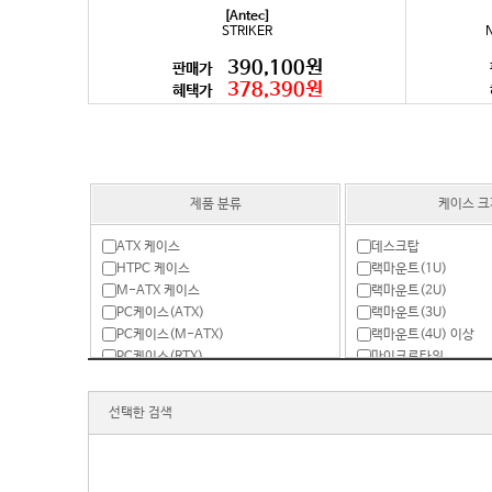
[Antec]
STRIKER
390,100원
판매가
378,390원
혜택가
제품 분류
케이스 크
ATX 케이스
데스크탑
HTPC 케이스
랙마운트(1U)
M-ATX 케이스
랙마운트(2U)
PC케이스(ATX)
랙마운트(3U)
PC케이스(M-ATX)
랙마운트(4U) 이상
PC케이스(RTX)
마이크로타워
RTX 케이스
미니ITX(리틀밸리)
랙마운트
미니타워
선택한 검색
모니터 일체형
미니타워(LP)
미니ITX
미들타워
액세서리
빅타워
튜닝 케이스
슬림(LP)