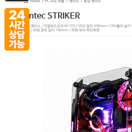
Home >
PC 주요 부품
> 케이스
> 튜닝 케이스
Antec STRIKER
튜닝 케이스 / 지원보드규격:M-ITX / VGA 길이:330mm / CPU쿨러 높이:6
ATX / 파워 장착 길이:160mm / 파워 위치:하단후면