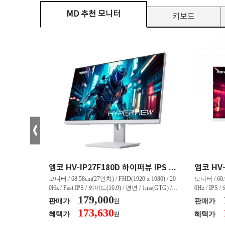
MD 추천 모니터
키보드
크로스오버 34WG165Hz CURVED R1500 400 White 게이밍 무결점
앱코 HV-IP27F180D 하이퍼뷰 IPS FHD 200 HDR 무결점
(3440 x 144
모니터 / 68.58cm(27인치) / FHD(1920 x 1080) / 20
모니터 / 60.9
/ 커브드 / 15
0Hz / Fast IPS / 와이드(16:9) / 평면 / 1ms(GTG) / 3
0Hz / IPS 
/ 스피커 내장 /
50nit / 1,000:1 / 헤드폰 아웃 / LED 조명 / 틸트(상
179,000
50nit / 1
판매가
판매가
원
.45kg / [색
하) / 6kg / [색상영역] / sRGB:128% / Adobe RGB:8
하) / 4.9kg
173,630
혜택가
혜택가
원
30% / DCI-P
5% / DCI-P3:91% / NTSC:90% / [게임특화] / 조준
80% / DCI
 블랙 이퀄라이
선 표시 / Adaptive Sync / FreeSync / [단자정보] / H
선 표시 / Ada