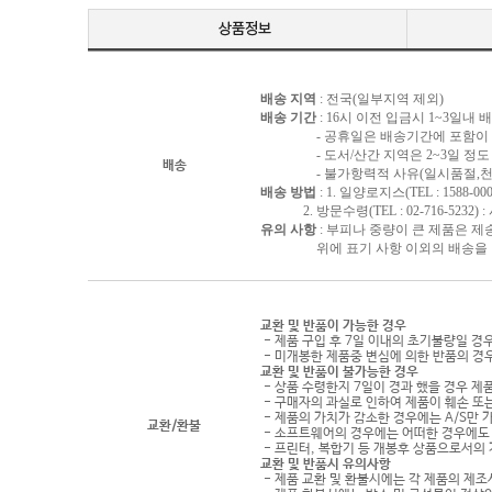
배송 지역
: 전국(일부지역 제외)
배송 기간
: 16시 이전 입금시 1~3일내
- 공휴일은 배송기간에 포함이 되
- 도서/산간 지역은 2~3일 정도 
배송
- 불가항력적 사유(일시품절,천재지
배송 방법
: 1. 일양로지스(TEL : 1588-000
2. 방문수령(TEL : 02-716-5232)
유의 사항
: 부피나 중량이 큰 제품은 제
위에 표기 사항 이외의 배송을 원하
교환 및 반품이 가능한 경우
- 제품 구입 후 7일 이내의 초기불량일 경
- 미개봉한 제품중 변심에 의한 반품의 경
교환 및 반품이 불가능한 경우
- 상품 수령한지 7일이 경과 했을 경우 제품
- 구매자의 과실로 인하여 제품이 훼손 또
- 제품의 가치가 감소한 경우에는 A/S만 
교환/환불
- 소프트웨어의 경우에는 어떠한 경우에도 
- 프린터, 복합기 등 개봉후 상품으로서의
교환 및 반품시 유의사항
- 제품 교환 및 환불시에는 각 제품의 제조