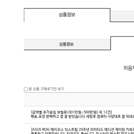
eeSync / [단자
DMI / DP
DMI / DP
본 상품 구매후기만 보기
[금액별 추가운임 보험료(301만원~500만원) 외 12건]
배송,포장 완벽하고 컴 잘 받았습니다.세팅후 컴퓨터 사양대로 잘 되네요
[ASUS ROG 에이조스 익스트림 20주년 리미티드 에디션 게이밍 키보