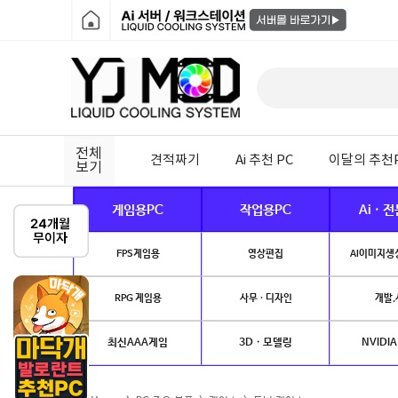
전체
견적짜기
Ai 추천 PC
이달의 추천
보기
게임용PC
작업용PC
Ai · 
FPS게임용
영상편집
AI이미지생성
RPG 게임용
사무 · 디자인
개발.
최신AAA게임
3D · 모델링
NVIDIA