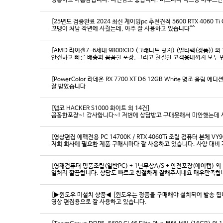
영롱하고 아름답습니다. 타건감도 좋습니다. 미스터리 박스랑 마우스만
[25년도 검증완료 2024 최신 게이밍pc 추천견적 5600 RTX 4060 Ti
꼬맹이 처남 작년에 사줬는데, 아주 잘 사용하고 있습니다^^
[AMD 라이젠7-6세대 9800X3D (그래니트 릿지) (멀티팩(정품)) 외 
[PowerColor 라데온 RX 7700 XT D6 12GB White 명조 음림 
잘 받았습니다
[앱코 HACKER S1000 화이트 외 14건]
꼼꼼한포장~! 감사합니다~! 저번에 상담받고 구매못해서 미안했는데 
[영상편집 에펙전용 PC 14700K / RTX 4060Ti 조립 컴퓨터 본체 VY9
[영재컴퓨터 명품조립(일반PC) + 1년무상A/S + 안전포장(에어캡) 외 
일처리 깔끔합니다. 상담도 빠르고 친절하게 잘해주시네요 매우만족합
[▶윈도우 미설치 상품◀ [윈도우는 정품을 구매해야 설치되어 발송 됩니다
영상 편집용으로 잘 사용하고 있습니다.