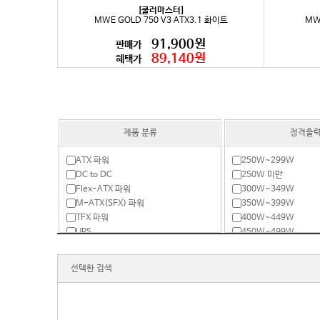
[쿨러마스터]
MWE GOLD 750 V3 ATX3.1 화이트
MWE
91,900원
판매가
89,140원
혜택가
제품 분류
정격출
ATX 파워
250W~299W
DC to DC
250W 미만
Flex-ATX 파워
300W~349W
M-ATX(SFX) 파워
350W~399W
TFX 파워
400W~449W
UPS
450W~499W
리던던트
500W~599W
서버용 파워
600W~699W
선택한 검색
전용 액세서리
700W~799W
800W~899W
900W~999W
1000W~1299W