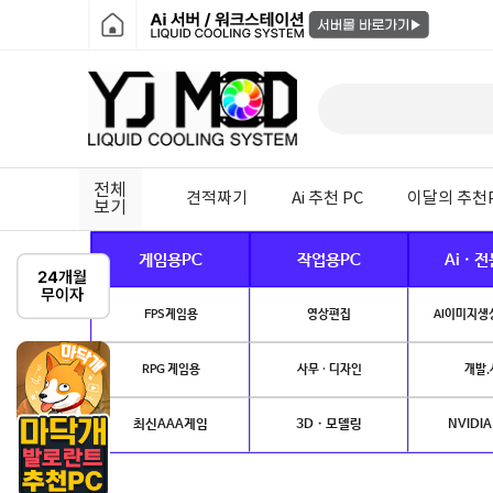
전체
견적짜기
Ai 추천 PC
이달의 추천
보기
게임용PC
작업용PC
Ai · 
FPS게임용
영상편집
AI이미지생성
RPG 게임용
사무 · 디자인
개발.
최신AAA게임
3D · 모델링
NVIDIA