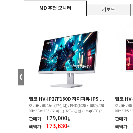
MD 추천 모니터
키보드
크로스오버 34WG165Hz CURVED R1500 400 White 게이밍 무결점
앱코 HV-IP27F180D 하이퍼뷰 IPS FHD 200 HDR 무결점
(3440 x 144
모니터 / 68.58cm(27인치) / FHD(1920 x 1080) / 20
모니터 / 60.9
/ 커브드 / 15
0Hz / Fast IPS / 와이드(16:9) / 평면 / 1ms(GTG) / 3
0Hz / IPS 
/ 스피커 내장 /
50nit / 1,000:1 / 헤드폰 아웃 / LED 조명 / 틸트(상
179,000
50nit / 1
판매가
판매가
원
.45kg / [색
하) / 6kg / [색상영역] / sRGB:128% / Adobe RGB:8
하) / 4.9kg
173,630
혜택가
혜택가
원
30% / DCI-P
5% / DCI-P3:91% / NTSC:90% / [게임특화] / 조준
80% / DCI
 블랙 이퀄라이
선 표시 / Adaptive Sync / FreeSync / [단자정보] / H
선 표시 / Ada