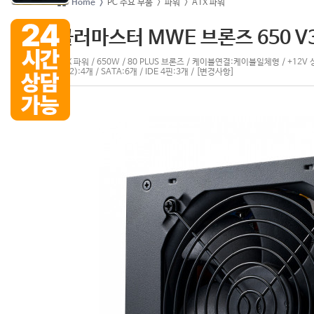
Home >
PC 주요 부품
> 파워
> ATX 파워
쿨러마스터 MWE 브론즈 650 V3 
ATX 파워 / 650W / 80 PLUS 브론즈 / 케이블연결:케이블일체형 / +12V 싱
(6+2):4개 / SATA:6개 / IDE 4핀:3개 / [변경사항]