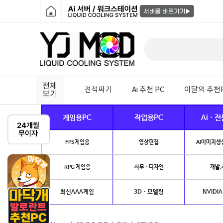
전체
견적짜기
Ai 추천 PC
이달의 추천
보기
게임용PC
작업용PC
Ai · 
FPS게임용
영상편집
AI이미지생성
RPG 게임용
사무 · 디자인
개발.
최신AAA게임
3D · 모델링
NVIDIA