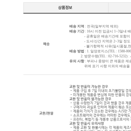
배송 지역
: 전국(일부지역 제외)
배송 기간
: 16시 이전 입금시 1~3일내
- 공휴일은 배송기간에 포함이 되
- 도서/산간 지역은 2~3일 정도 
배송
- 불가항력적 사유(일시품절,천재지
배송 방법
: 1. 일양로지스(TEL : 1588-000
2. 방문수령(TEL : 02-716-5232)
유의 사항
: 부피나 중량이 큰 제품은 제
위에 표기 사항 이외의 배송을 원하
교환 및 반품이 가능한 경우
- 제품 구입 후 7일 이내의 초기불량일 경
- 미개봉한 제품중 변심에 의한 반품의 경
교환 및 반품이 불가능한 경우
- 상품 수령한지 7일이 경과 했을 경우 제품
- 구매자의 과실로 인하여 제품이 훼손 또
- 제품의 가치가 감소한 경우에는 A/S만 
교환/환불
- 소프트웨어의 경우에는 어떠한 경우에도 
- 프린터, 복합기 등 개봉후 상품으로서의
교환 및 반품시 유의사항
- 제품 교환 및 환불시에는 각 제품의 제조