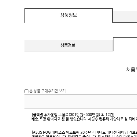
eeSync / [단자
DMI / DP
DMI / DP
본 상품 구매후기만 보기
[금액별 추가운임 보험료(301만원~500만원) 외 12건]
배송,포장 완벽하고 컴 잘 받았습니다.세팅후 컴퓨터 사양대로 잘 되네요
[ASUS ROG 에이조스 익스트림 20주년 리미티드 에디션 게이밍 키보