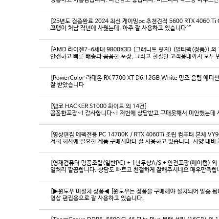
영롱하고 아름답습니다. 타건감도 좋습니다. 미스터리 박스랑 마우스만
[25년도 검증완료 2024 최신 게이밍pc 추천견적 5600 RTX 4060 Ti
꼬맹이 처남 작년에 사줬는데, 아주 잘 사용하고 있습니다^^
[AMD 라이젠7-6세대 9800X3D (그래니트 릿지) (멀티팩(정품)) 외 
[PowerColor 라데온 RX 7700 XT D6 12GB White 명조 음림 
잘 받았습니다
[앱코 HACKER S1000 화이트 외 14건]
꼼꼼한포장~! 감사합니다~! 저번에 상담받고 구매못해서 미안했는데 
[영상편집 에펙전용 PC 14700K / RTX 4060Ti 조립 컴퓨터 본체 VY9
[영재컴퓨터 명품조립(일반PC) + 1년무상A/S + 안전포장(에어캡) 외 
일처리 깔끔합니다. 상담도 빠르고 친절하게 잘해주시네요 매우만족합
[▶윈도우 미설치 상품◀ [윈도우는 정품을 구매해야 설치되어 발송 됩니다
영상 편집용으로 잘 사용하고 있습니다.