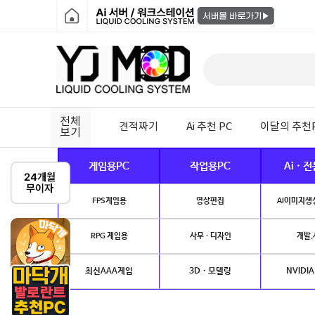
전체
견적짜기
Ai 추천 PC
이달의 추천
보기
게임용PC
작업용PC
Ai · 
FPS게임용
영상편집
AI이미지생성
RPG 게임용
사무 · 디자인
개발.
최신AAA게임
3D · 모델링
NVIDIA