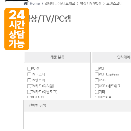
Home >
멀티미디어/네트워크
> 영상/TV/PC캠
> 트랜스코더
영상/TV/PC캠
제품 분류
인터페이
PC 캠
PCI
TV디코더
PCI-Express
TV엔코더
USB
TV카드(디지털)
USB+네트워크
TV카드(아날로그)
기타
악세서리
네트워크
영상편집장치
선택한 검색
원격PC제어기
캡쳐보드
트랜스코더