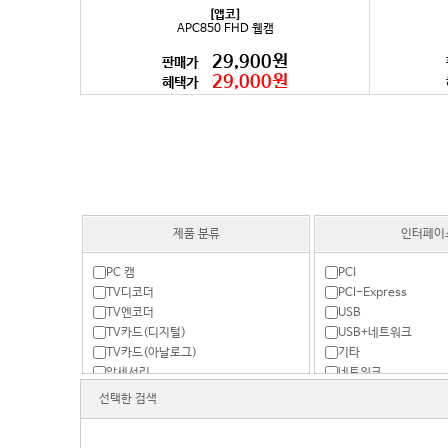
[앱코]
APC850 FHD 웹캠
29,900원
판매가
29,000원
혜택가
제품 분류
인터페이
PC 캠
PCI
TV디코더
PCI-Express
TV엔코더
USB
TV카드(디지털)
USB+네트워크
TV카드(아날로그)
기타
악세서리
네트워크
영상편집장치
선택한 검색
원격PC제어기
캡쳐보드