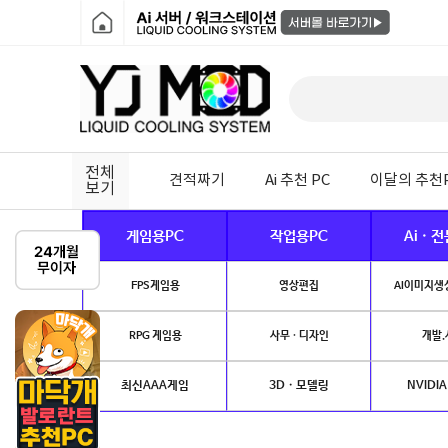
전체
견적짜기
Ai 추천 PC
이달의 추천
보기
게임용PC
작업용PC
Ai · 
FPS게임용
영상편집
AI이미지생성
RPG 게임용
사무 · 디자인
개발.
최신AAA게임
3D · 모델링
NVIDIA