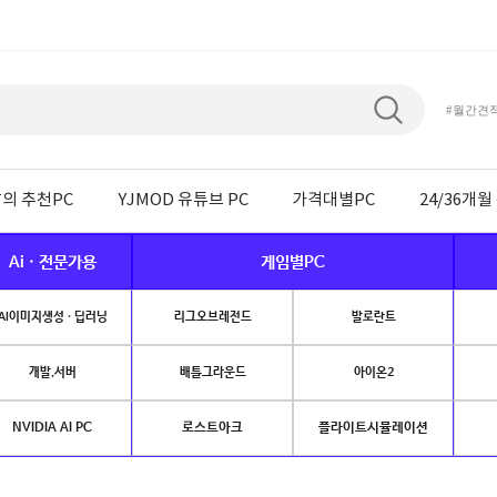
#월간견
의 추천PC
YJMOD 유튜브 PC
가격대별PC
24/36개
Ai · 전문가용
게임별PC
AI이미지생성 · 딥러닝
리그오브레전드
발로란트
개발.서버
배틀그라운드
아이온2
NVIDIA AI PC
로스트아크
플라이트시뮬레이션