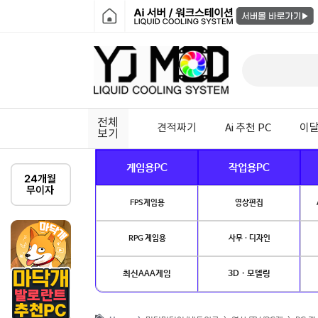
전체
견적짜기
Ai 추천 PC
이달
보기
게임용PC
작업용PC
FPS게임용
영상편집
RPG 게임용
사무 · 디자인
최신AAA게임
3D · 모델링