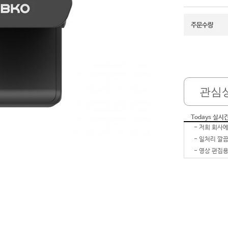
관심
Todays 실시
-
-
-
영상 편집용
-
-
-
-
-
잘 받았습
-