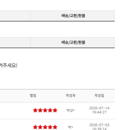
랙 이퀄라이저 / Adaptive Sync / G-Sync 호환 / G-S
화] / A
ync 호환(NVIDIA인증) / FreeSync / FreeSync 프리
자정보] 
미엄 / FreeSync 프리미엄 프로 / [단자정보] / HD
MI 2.1 / DP 2.1
별점
작성자
작성일
2026-07-14
박상*
16:44:27
2026-07-03
박*
16:39:14