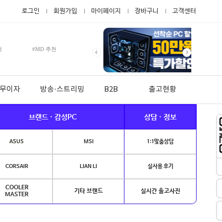
로그인
회원가입
마이페이지
장바구니
고객센터
적
#MD 추천
월 무이자
방송·스트리밍
B2B
출고현황
브랜드 · 감성PC
상담 · 정보
ASUS
MSI
1:1맞춤상담
CORSAIR
LIAN LI
실사용 후기
COOLER
기타 브랜드
실시간 출고사진
MASTER