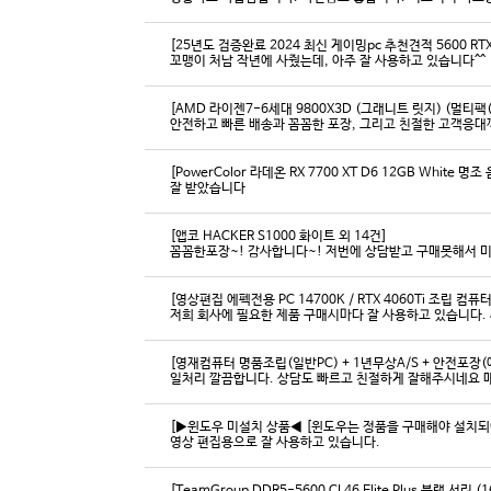
[25년도 검증완료 2024 최신 게이밍pc 추천견적 5600 RTX 
꼬맹이 처남 작년에 사줬는데, 아주 잘 사용하고 있습니다^^
[AMD 라이젠7-6세대 9800X3D (그래니트 릿지) (멀티팩(
[PowerColor 라데온 RX 7700 XT D6 12GB White
잘 받았습니다
[앱코 HACKER S1000 화이트 외 14건]
꼼꼼한포장~! 감사합니다~! 저번에 상담받고 구매못해서 
[영상편집 에펙전용 PC 14700K / RTX 4060Ti 조립 컴퓨터
[영재컴퓨터 명품조립(일반PC) + 1년무상A/S + 안전포장(에
일처리 깔끔합니다. 상담도 빠르고 친절하게 잘해주시네요 
[▶윈도우 미설치 상품◀ [윈도우는 정품을 구매해야 설치되어 
영상 편집용으로 잘 사용하고 있습니다.