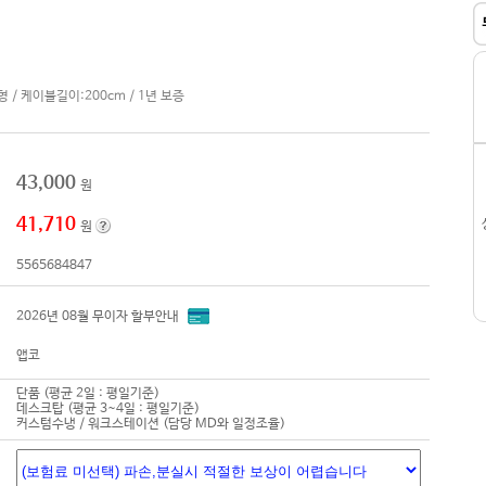
립형 / 케이블길이:200cm / 1년 보증
43,000
원
41,710
원
5565684847
2026년 08월 무이자 할부안내
앱코
단품 (평균 2일 : 평일기준)
데스크탑 (평균 3~4일 : 평일기준)
커스텀수냉 / 워크스테이션 (담당 MD와 일정조율)