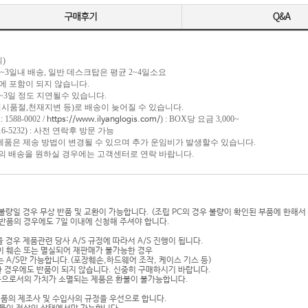
)
 1~3일내 배송, 일반 데스크탑은 평균 2~4일소요
포함이 되지 않습니다.
일 정도 지연될수 있습니다.
절,천재지변 등)로 배송이 늦어질 수 있습니다.
1588-0002 /
) : BOX당 요금 3,000~
https://www.ilyanglogis.com/
-5232) : 사전 연락후 방문 가능
 제품은 제송 방법이 변경될 수 있으며 추가 운임비가 발생할수 있습니다.
송을 원하실 경우에는 고객센터로 연락 바랍니다.
기불량일 경우 무상 반품 및 교환이 가능합니다. (조립 PC의 경우 불량이 확인된 부품에 한해서
반품의 경우에도 7일 이내에 신청해 주셔야 합니다.
 경우 제품관련 당사 A/S 규정에 따라서 A/S 진행이 됩니다.
이 훼손 또는 멸실되어 재판매가 불가능한 경우
 A/S만 가능합니다.(포장훼손,하드웨어 조작, 케이스 기스 등)
 경우에도 반품이 되지 않습니다. 신중히 구매하시기 바랍니다.
상품으로서의 가치가 소멸되는 제품은 환불이 불가능합니다.
제품의 제조사 및 수입사의 규정을 우선으로 합니다.