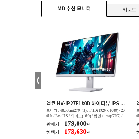
MD 추천 모니터
키보드
크로스오버 34WG165Hz CURVED R1500 400 White 게이밍 무결점
앱코 HV-IP27F180D 하이퍼뷰 IPS FHD 200 HDR 무결점
tra WQHD(3440 x 144
모니터 / 68.58cm(27인치) / FHD(1920 x 1080) / 20
모
드(21:9) / 커브드 / 15
0Hz / Fast IPS / 와이드(16:9) / 평면 / 1ms(GTG) / 3
0
 4,000:1 / 스피커 내장 /
50nit / 1,000:1 / 헤드폰 아웃 / LED 조명 / 틸트(상
179,000
5
판매가
원
상하) / 5.45kg / [색
하) / 6kg / [색상영역] / sRGB:128% / Adobe RGB:8
하
173,630
혜택가
원
 / sRGB:130% / DCI-P
5% / DCI-P3:91% / NTSC:90% / [게임특화] / 조준
8
준선 표시 / 블랙 이퀄라이
선 표시 / Adaptive Sync / FreeSync / [단자정보] / H
선