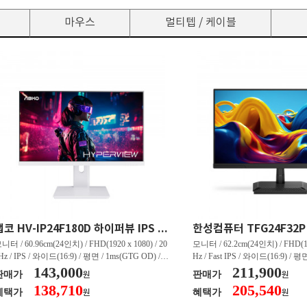
마우스
멀티텝 / 케이블
앱코 HV-IP24F180D 하이퍼뷰 IPS FHD 180 HDR 무결점
니터 / 60.96cm(24인치) / FHD(1920 x 1080) / 20
모니터 / 62.2cm(24인치) / FHD(192
Hz / IPS / 와이드(16:9) / 평면 / 1ms(GTG OD) / 2
Hz / Fast IPS / 와이드(16:9) / 평면
0nit / 1,000:1 / 헤드폰 아웃 / LED 조명 / 틸트(상
143,000
0nit / 1,000:1 / 헤드폰 아웃 / 틸트(
211,900
판매가
판매가
원
원
) / 4.9kg / [색상영역] / sRGB:99% / Adobe RGB:
[색상영역] / sRGB:99% / DCI-P
138,710
205,540
혜택가
혜택가
원
원
0% / DCI-P3:80% / NTSC:75% / [게임특화] / 조준
/ G-Sync 호환 / FreeSync / [단자
 표시 / Adaptive Sync / FreeSync / [단자정보] / H
DP 1.4