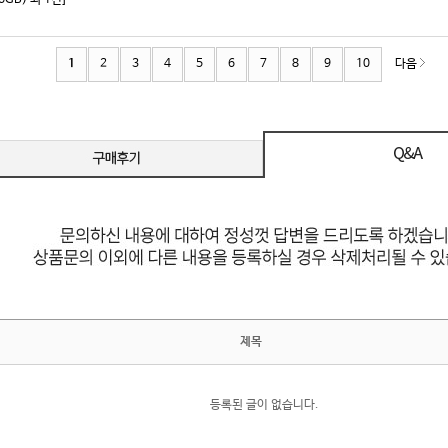
16GB) 외 1건]
1
2
3
4
5
6
7
8
9
10
다음
제목
등록된 글이 없습니다.