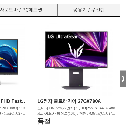
사운드바 / PC헤드셋
공유기 / 무선랜
한성컴퓨터 TFG24F32P FHD Fast IPS 리얼 320 게이밍 무결점
LG전자 울트라기어 27GX790A
0 x 1080) / 320
모니터 / 67.3cm(27인치) / QHD(2560 x 1440) / 480
모니터 /
 / 1ms(GTG) / 45
Hz / OLED / 와이드(16:9) / 평면 / 0.03ms(GTG) / 1,
z / Q
상하) / 3.1kg /
300nit / 1,500,000:1 / VESA TRUE BLACK 400 / 헤
/ 1,0
품절
판매
3:91% / [게임특화]
드폰 아웃 / 피벗(회전) / 엘리베이션(높낮이) / 틸
/ LE
혜택
정보] / HDMI 2.0 /
트(상하) / 스위블(좌우) / [색상영역] / DCI-P3:98.
션(높낮이
5% / [게임특화] / 조준선 표시 / 인풋랙 제어 / 블
[색상영역