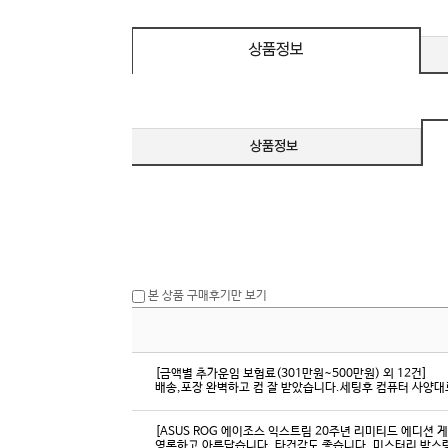
c 호환 / FreeSync / [단자
DMI / DP
D
본 상품 구매후기만 보기
[금액별 추가운임 보험료(301만원~500만원) 외 12건]
배송,포장 완벽하고 컴 잘 받았습니다.세팅후 컴퓨터 사양대로
[ASUS ROG 에이조스 익스트림 20주년 리미티드 에디션 
영롱하고 아름답습니다. 타건감도 좋습니다. 미스터리 박스