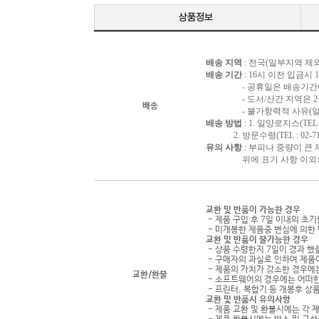
배송 지역
: 전국(일부지역 제외
배송 기간
: 16시 이전 입금시
- 공휴일은 배송기간에 
- 도서/산간 지역은 2~3
배송
- 불가항력적 사유(일시품
배송 방법
: 1. 일양로지스(TEL : 
2. 방문수령(TEL : 02-716
유의 사항
: 부피나 중량이 큰
위에 표기 사항 이외의 배
교환 및 반품이 가능한 경우
- 제품 구입 후 7일 이내의 초
- 미개봉한 제품중 변심에 의한 
교환 및 반품이 불가능한 경우
- 상품 수령한지 7일이 경과 했을
- 구매자의 과실로 인하여 제품
- 제품의 가치가 감소한 경우에는
교환/환불
- 소프트웨어의 경우에는 어떠한
- 프린터, 복합기 등 개봉후 
교환 및 반품시 유의사항
- 제품 교환 및 환불시에는 각 