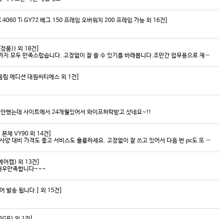
4060 Ti GY72 배그 150 프레임 오버워치 200 프레임 가능 외 16건]
정품)) 외 18건]
안전하고 빠른 배송과 꼼꼼한 포장, 그리고 친절한 고객응대까지 모두 만족스럽습니다. 고장없이 잘 쓸 수 있기를 바래봅니다.조만간 업무용으로 재구매 하도록 하겠습니다. 감사합니다.
 명조 음림 에디션 대원씨티에스 외 1건]
미안했는데 사이트에서 24개월있어서 와이프허락받고 삿네요~!!
 본체 VY90 외 14건]
저희 회사에 필요한 제품 구매시마다 잘 사용하고 있습니다. 사양 대비 가격도 좋고 서비스도 훌륭하세요. 고장없이 잘 쓰고 있어서 다음 번 pc도 또 살 예정이에요. 앞으로도 잘 부탁드려요
어캡) 외 13건]
매우만족합니다~~~
발송 됩니다.] 외 15건]