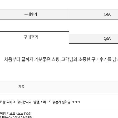
MI / DP
제목
 잘 되네요. 감사합니다. 발열,소리 1도 없는거 실화임 ㅋㅋㅋ
게이밍 키보드 (스노우축)]
랑 마우스만 사면 돼겠네요