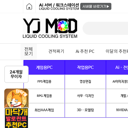
전체
견적짜기
Ai 추천 PC
이달의 추천
보기
게임용PC
작업용PC
Ai · 
FPS게임용
영상편집
AI이미지생성
RPG 게임용
사무 · 디자인
개발.
최신AAA게임
3D · 모델링
NVIDIA