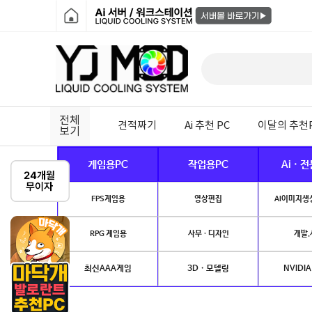
전체
견적짜기
Ai 추천 PC
이달의 추천
보기
게임용PC
작업용PC
Ai · 
FPS게임용
영상편집
AI이미지생성
RPG 게임용
사무 · 디자인
개발.
최신AAA게임
3D · 모델링
NVIDIA