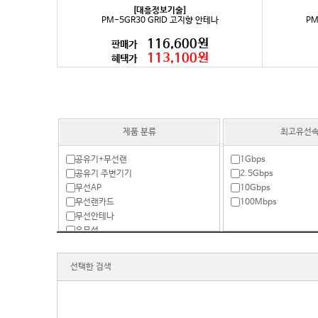
[대흥정보기술]
PM-5GR30 GRID 고지향 안테나
PM
116,600원
판매가
113,100원
혜택가
제품 분류
최고유선
공유기+무선랜
1Gbps
공유기 주변기기
2.5Gbps
무선AP
10Gbps
무선랜카드
100Mbps
무선안테나
유무선
유무선 패키지
유선
선택한 검색
크래들