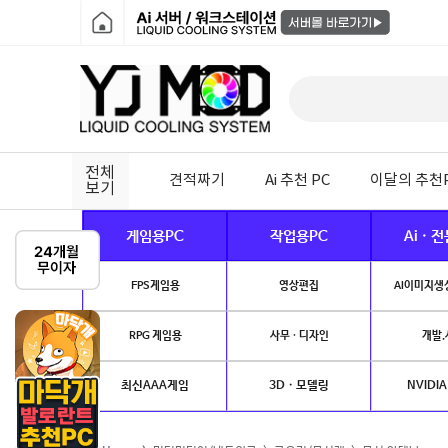
전체
견적짜기
Ai 추천 PC
이달의 추천
보기
게임용PC
작업용PC
Ai · 
FPS게임용
영상편집
AI이미지생성
RPG 게임용
사무 · 디자인
개발.
최신AAA게임
3D · 모델링
NVIDIA