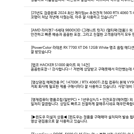
영롱하고 아름답습니다. 타건감도 좋습니다. 미스터리 박스랑 마우스만
[25년도 검증완료 2024 최신 게이밍pc 추천견적 5600 RTX 4060 Ti
꼬맹이 처남 작년에 사줬는데, 아주 잘 사용하고 있습니다^^
[AMD 라이젠7-6세대 9800X3D (그래니트 릿지) (멀티팩(정품)) 외 
[PowerColor 라데온 RX 7700 XT D6 12GB White 명조 음림 
잘 받았습니다
[앱코 HACKER S1000 화이트 외 14건]
꼼꼼한포장~! 감사합니다~! 저번에 상담받고 구매못해서 미안했는데 
[영상편집 에펙전용 PC 14700K / RTX 4060Ti 조립 컴퓨터 본체 VY9
[영재컴퓨터 명품조립(일반PC) + 1년무상A/S + 안전포장(에어캡) 외 
일처리 깔끔합니다. 상담도 빠르고 친절하게 잘해주시네요 매우만족합
[▶윈도우 미설치 상품◀ [윈도우는 정품을 구매해야 설치되어 발송 됩니다
영상 편집용으로 잘 사용하고 있습니다.