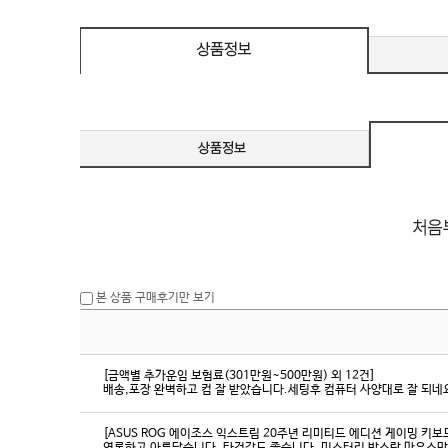
eeSync / [단자
DMI / DP
DMI / DP
본 상품 구매후기만 보기
[금액별 추가운임 보험료(301만원~500만원) 외 12건]
배송,포장 완벽하고 컴 잘 받았습니다.세팅후 컴퓨터 사양대로 잘 되네요
[ASUS ROG 에이조스 익스트림 20주년 리미티드 에디션 게이밍 키보