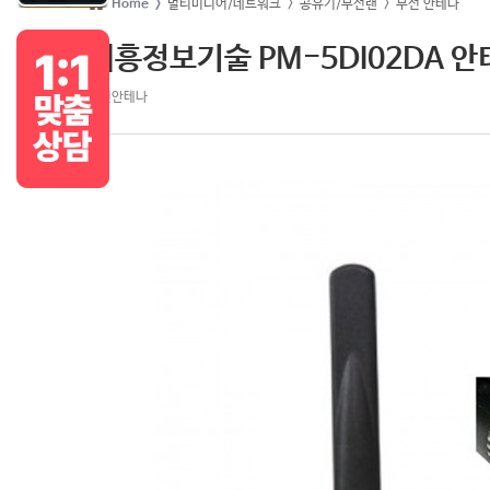
Home >
멀티미디어/네트워크
> 공유기/무선랜
> 무선 안테나
대흥정보기술 PM-5DI02DA 
무선안테나