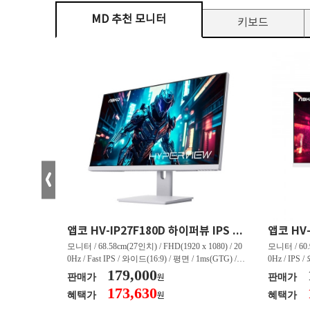
MD 추천 모니터
키보드
크로스오버 34WG165Hz CURVED R1500 400 White 게이밍 무결점
앱코 HV-IP27F180D 하이퍼뷰 IPS FHD 200 HDR 무결점
(3440 x 144
모니터 / 68.58cm(27인치) / FHD(1920 x 1080) / 20
모니터 / 60.9
/ 커브드 / 15
0Hz / Fast IPS / 와이드(16:9) / 평면 / 1ms(GTG) / 3
0Hz / IPS 
/ 스피커 내장 /
50nit / 1,000:1 / 헤드폰 아웃 / LED 조명 / 틸트(상
179,000
50nit / 1
판매가
판매가
원
.45kg / [색
하) / 6kg / [색상영역] / sRGB:128% / Adobe RGB:8
하) / 4.9kg
173,630
혜택가
혜택가
원
30% / DCI-P
5% / DCI-P3:91% / NTSC:90% / [게임특화] / 조준
80% / DCI
 블랙 이퀄라이
선 표시 / Adaptive Sync / FreeSync / [단자정보] / H
선 표시 / Ada