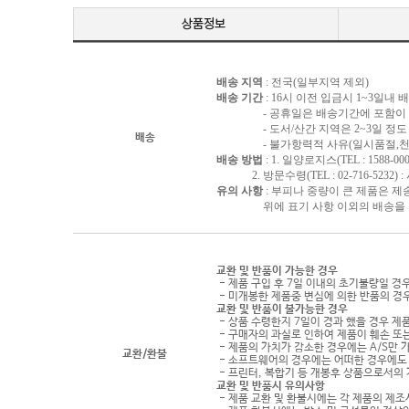
배송 지역
: 전국(일부지역 제외)
배송 기간
: 16시 이전 입금시 1~3일내
- 공휴일은 배송기간에 포함이 되
- 도서/산간 지역은 2~3일 정도 
배송
- 불가항력적 사유(일시품절,천재지
배송 방법
: 1. 일양로지스(TEL : 1588-000
2. 방문수령(TEL : 02-716-5232)
유의 사항
: 부피나 중량이 큰 제품은 제
위에 표기 사항 이외의 배송을 원하
교환 및 반품이 가능한 경우
- 제품 구입 후 7일 이내의 초기불량일 경
- 미개봉한 제품중 변심에 의한 반품의 경
교환 및 반품이 불가능한 경우
- 상품 수령한지 7일이 경과 했을 경우 제품
- 구매자의 과실로 인하여 제품이 훼손 또
- 제품의 가치가 감소한 경우에는 A/S만 
교환/환불
- 소프트웨어의 경우에는 어떠한 경우에도 
- 프린터, 복합기 등 개봉후 상품으로서의
교환 및 반품시 유의사항
- 제품 교환 및 환불시에는 각 제품의 제조