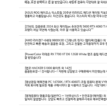
배송,포장 완벽하고 컴 잘 받았습니다.세팅후 컴퓨터 사양대로 잘 되네요
[ASUS ROG 에이조스 익스트림 20주년 리미티드 에디션 게이밍 키보
영롱하고 아름답습니다. 타건감도 좋습니다. 미스터리 박스랑 마우스만
[25년도 검증완료 2024 최신 게이밍pc 추천견적 5600 RTX 4060 Ti
꼬맹이 처남 작년에 사줬는데, 아주 잘 사용하고 있습니다^^
[AMD 라이젠7-6세대 9800X3D (그래니트 릿지) (멀티팩(정품)) 외 
[PowerColor 라데온 RX 7700 XT D6 12GB White 명조 음림 
잘 받았습니다
[앱코 HACKER S1000 화이트 외 14건]
꼼꼼한포장~! 감사합니다~! 저번에 상담받고 구매못해서 미안했는데 
[영상편집 에펙전용 PC 14700K / RTX 4060Ti 조립 컴퓨터 본체 VY9
[영재컴퓨터 명품조립(일반PC) + 1년무상A/S + 안전포장(에어캡) 외 
일처리 깔끔합니다. 상담도 빠르고 친절하게 잘해주시네요 매우만족합