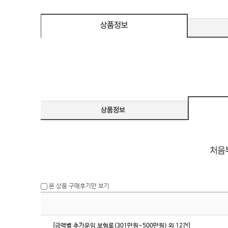
eeSync / [단자
DMI / DP
DMI / DP
본 상품 구매후기만 보기
[금액별 추가운임 보험료(301만원~500만원) 외 12건]