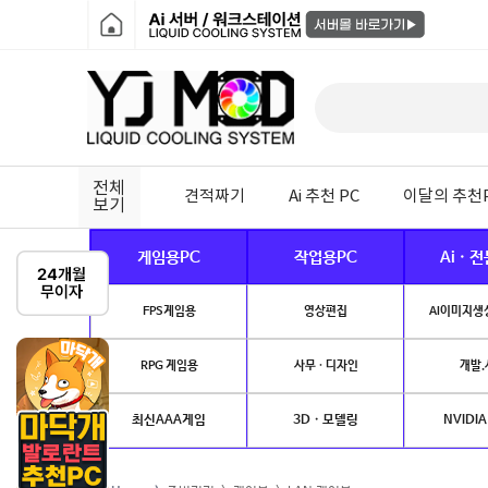
전체
견적짜기
Ai 추천 PC
이달의 추천
보기
게임용PC
작업용PC
Ai · 
FPS게임용
영상편집
AI이미지생성
RPG 게임용
사무 · 디자인
개발.
최신AAA게임
3D · 모델링
NVIDIA