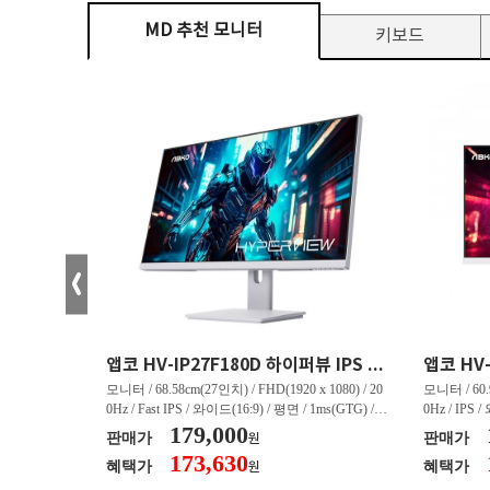
MD 추천 모니터
키보드
크로스오버 34WG165Hz CURVED R1500 400 White 게이밍 무결점
앱코 HV-IP27F180D 하이퍼뷰 IPS FHD 200 HDR 무결점
(3440 x 144
모니터 / 68.58cm(27인치) / FHD(1920 x 1080) / 20
모니터 / 60.9
/ 커브드 / 15
0Hz / Fast IPS / 와이드(16:9) / 평면 / 1ms(GTG) / 3
0Hz / IPS 
/ 스피커 내장 /
50nit / 1,000:1 / 헤드폰 아웃 / LED 조명 / 틸트(상
179,000
50nit / 1
판매가
판매가
원
.45kg / [색
하) / 6kg / [색상영역] / sRGB:128% / Adobe RGB:8
하) / 4.9kg
173,630
혜택가
혜택가
원
30% / DCI-P
5% / DCI-P3:91% / NTSC:90% / [게임특화] / 조준
80% / DCI
 블랙 이퀄라이
선 표시 / Adaptive Sync / FreeSync / [단자정보] / H
선 표시 / Ada