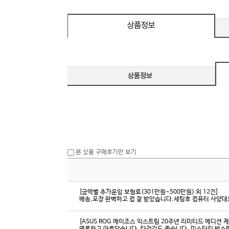
c 호환 / FreeSync / [단자
DMI / DP
D
본 상품 구매후기만 보기
[금액별 추가운임 보험료(301만원~500만원) 외 12건]
배송,포장 완벽하고 컴 잘 받았습니다.세팅후 컴퓨터 사양대로
[ASUS ROG 에이조스 익스트림 20주년 리미티드 에디션 