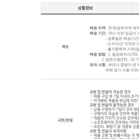
배송 지역
: 전국(일부지역 제외
배송 기간
: 16시 이전 입금시
- 공휴일은 배송기간에 
- 도서/산간 지역은 2~3
배송
- 불가항력적 사유(일시품
배송 방법
: 1. 일양로지스(TEL : 
2. 방문수령(TEL : 02-716
유의 사항
: 부피나 중량이 큰
위에 표기 사항 이외의 배
교환 및 반품이 가능한 경우
- 제품 구입 후 7일 이내의 초
- 미개봉한 제품중 변심에 의한 
교환 및 반품이 불가능한 경우
- 상품 수령한지 7일이 경과 했을
- 구매자의 과실로 인하여 제품
- 제품의 가치가 감소한 경우에는
교환/환불
- 소프트웨어의 경우에는 어떠한
- 프린터, 복합기 등 개봉후 
교환 및 반품시 유의사항
- 제품 교환 및 환불시에는 각 