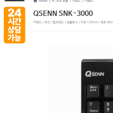
Home >
PC 주요 부품
> 키보드
> 키패드
QSENN SNK-3000
키패드 / 유선 / 멤브레인 / 생활방수 / 가로:135mm / 세로:90