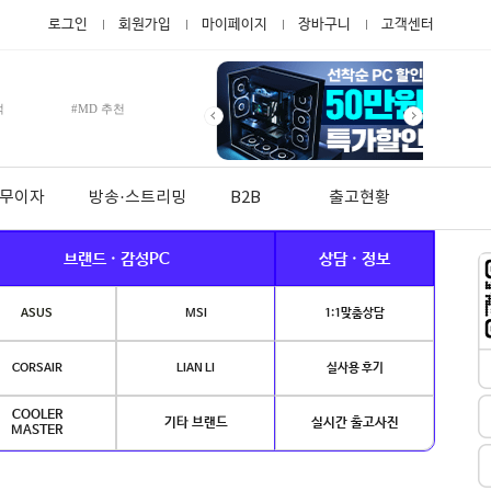
로그인
회원가입
마이페이지
장바구니
고객센터
적
#MD 추천
월 무이자
방송·스트리밍
B2B
출고현황
브랜드 · 감성PC
상담 · 정보
ASUS
MSI
1:1맞춤상담
CORSAIR
LIAN LI
실사용 후기
COOLER
기타 브랜드
실시간 출고사진
MASTER