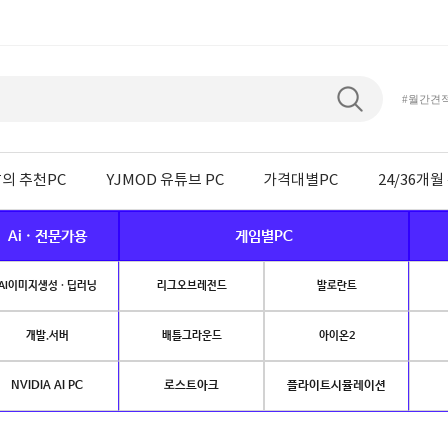
#월간견
의 추천PC
YJMOD 유튜브 PC
가격대별PC
24/36개
Ai · 전문가용
게임별PC
AI이미지생성 · 딥러닝
리그오브레전드
발로란트
개발.서버
배틀그라운드
아이온2
NVIDIA AI PC
로스트아크
플라이트시뮬레이션