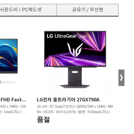
사운드바 / PC헤드셋
공유기 / 무선랜
한성컴퓨터 TFG24F32P FHD Fast IPS 리얼 320 게이밍 무결점
LG전자 울트라기어 27GX790A
0 x 1080) / 320
모니터 / 67.3cm(27인치) / QHD(2560 x 1440) / 480
모니터 /
 / 1ms(GTG) / 45
Hz / OLED / 와이드(16:9) / 평면 / 0.03ms(GTG) / 1,
z / Q
상하) / 3.1kg /
300nit / 1,500,000:1 / VESA TRUE BLACK 400 / 헤
/ 1,0
품절
판매
3:91% / [게임특화]
드폰 아웃 / 피벗(회전) / 엘리베이션(높낮이) / 틸
/ LE
혜택
정보] / HDMI 2.0 /
트(상하) / 스위블(좌우) / [색상영역] / DCI-P3:98.
션(높낮이
5% / [게임특화] / 조준선 표시 / 인풋랙 제어 / 블
[색상영역