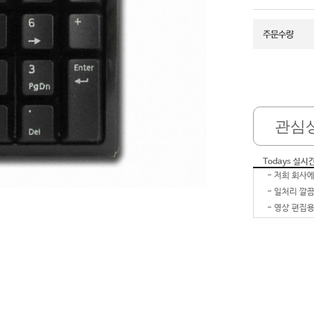
관심
Todays 실시
-
-
-
영상 편집용
-
-
-
-
-
잘 받았습
-