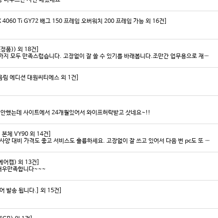
랑 마우스만 사면 돼겠네요
4060 Ti GY72 배그 150 프레임 오버워치 200 프레임 가능 외 16건]
정품)) 외 18건]
안전하고 빠른 배송과 꼼꼼한 포장, 그리고 친절한 고객응대까지 모두 만족스럽습니다. 고장없이 잘 쓸 수 있기를 바래봅니다.조만간 업무용으로 재구매 하도록 하겠습니다. 감사합니다.
 명조 음림 에디션 대원씨티에스 외 1건]
미안했는데 사이트에서 24개월있어서 와이프허락받고 삿네요~!!
 본체 VY90 외 14건]
저희 회사에 필요한 제품 구매시마다 잘 사용하고 있습니다. 사양 대비 가격도 좋고 서비스도 훌륭하세요. 고장없이 잘 쓰고 있어서 다음 번 pc도 또 살 예정이에요. 앞으로도 잘 부탁드려요
어캡) 외 13건]
매우만족합니다~~~
발송 됩니다.] 외 15건]