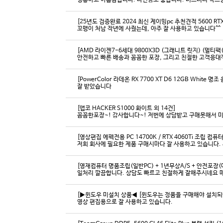
영롱하고 아름답습니다. 타건감도 좋습니다. 미스터리 박스
[25년도 검증완료 2024 최신 게이밍pc 추천견적 5600 RTX 
꼬맹이 처남 작년에 사줬는데, 아주 잘 사용하고 있습니다^^
[AMD 라이젠7-6세대 9800X3D (그래니트 릿지) (멀티팩(
[PowerColor 라데온 RX 7700 XT D6 12GB White
잘 받았습니다
[앱코 HACKER S1000 화이트 외 14건]
꼼꼼한포장~! 감사합니다~! 저번에 상담받고 구매못해서 
[영상편집 에펙전용 PC 14700K / RTX 4060Ti 조립 컴퓨터
[영재컴퓨터 명품조립(일반PC) + 1년무상A/S + 안전포장(에
일처리 깔끔합니다. 상담도 빠르고 친절하게 잘해주시네요 
[▶윈도우 미설치 상품◀ [윈도우는 정품을 구매해야 설치되어 
영상 편집용으로 잘 사용하고 있습니다.