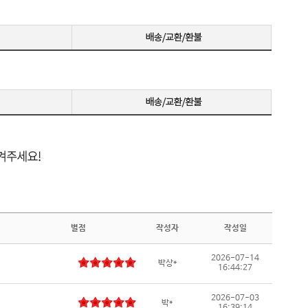
랙 이퀄라이저 / Adaptive Sync / G-Sync 호환 / G-S
화] / A
ync 호환(NVIDIA인증) / FreeSync / FreeSync 프리
자정보] 
미엄 / FreeSync 프리미엄 프로 / [단자정보] / HD
MI 2.1 / DP 2.1
별점
작성자
작성일
2026-07-14
박상*
16:44:27
2026-07-03
박*