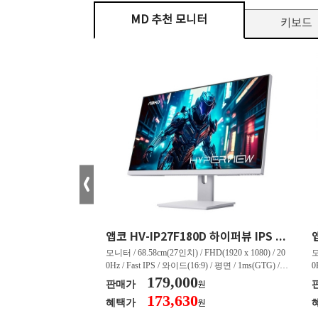
MD 추천 모니터
키보드
크로스오버 34WG165Hz CURVED R1500 400 White 게이밍 무결점
앱코 HV-IP27F180D 하이퍼뷰 IPS FHD 200 HDR 무결점
tra WQHD(3440 x 144
모니터 / 68.58cm(27인치) / FHD(1920 x 1080) / 20
모
드(21:9) / 커브드 / 15
0Hz / Fast IPS / 와이드(16:9) / 평면 / 1ms(GTG) / 3
0
 4,000:1 / 스피커 내장 /
50nit / 1,000:1 / 헤드폰 아웃 / LED 조명 / 틸트(상
179,000
5
판매가
원
상하) / 5.45kg / [색
하) / 6kg / [색상영역] / sRGB:128% / Adobe RGB:8
하
173,630
혜택가
원
 / sRGB:130% / DCI-P
5% / DCI-P3:91% / NTSC:90% / [게임특화] / 조준
8
준선 표시 / 블랙 이퀄라이
선 표시 / Adaptive Sync / FreeSync / [단자정보] / H
선