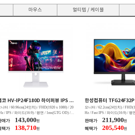
마우스
멀티텝 / 케이블
앱코 HV-IP24F180D 하이퍼뷰 IPS FHD 180 HDR 무결점
니터 / 60.96cm(24인치) / FHD(1920 x 1080) / 20
모니터 / 62.2cm(24인치) / FHD(192
Hz / IPS / 와이드(16:9) / 평면 / 1ms(GTG OD) / 2
Hz / Fast IPS / 와이드(16:9) / 평면
0nit / 1,000:1 / 헤드폰 아웃 / LED 조명 / 틸트(상
143,000
0nit / 1,000:1 / 헤드폰 아웃 / 틸트(
211,900
판매가
판매가
원
원
) / 4.9kg / [색상영역] / sRGB:99% / Adobe RGB:
[색상영역] / sRGB:99% / DCI-P
138,710
205,540
혜택가
혜택가
원
원
0% / DCI-P3:80% / NTSC:75% / [게임특화] / 조준
/ G-Sync 호환 / FreeSync / [단자
 표시 / Adaptive Sync / FreeSync / [단자정보] / H
DP 1.4