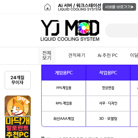
전체
견적짜기
Ai 추천 PC
이달
보기
게임용PC
작업용PC
FPS게임용
영상편집
RPG 게임용
사무 · 디자인
최신AAA게임
3D · 모델링