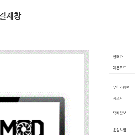
인결제창
판매가
제품코드
무이자혜택
제조사
택배정보
운임보험