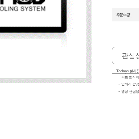
관심
Todays 실시
-
-
-
영상 편집용
-
-
-
-
-
잘 받았습
-