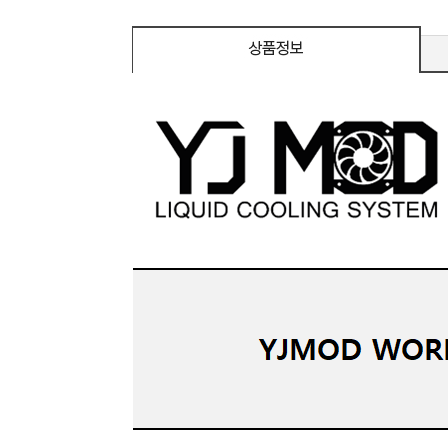
c 호환 / FreeSync / [단자
DMI / DP
D