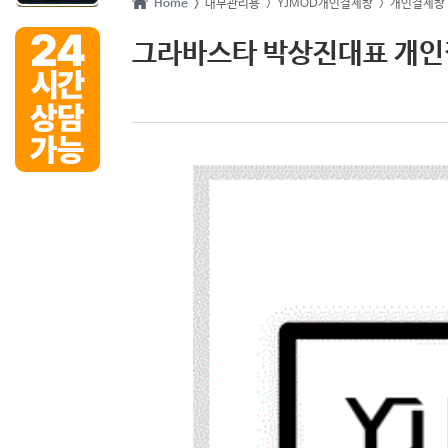
Home >
내부관리용
> YJMOD개인결제창
> 개인결제창
그라바스타 박상진대표 개