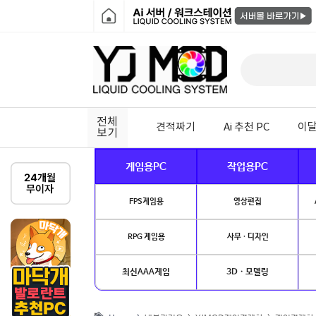
전체
견적짜기
Ai 추천 PC
이달
보기
게임용PC
작업용PC
FPS게임용
영상편집
RPG 게임용
사무 · 디자인
최신AAA게임
3D · 모델링