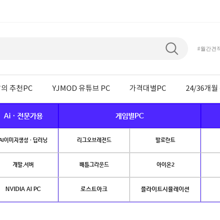
#월간견
의 추천PC
YJMOD 유튜브 PC
가격대별PC
24/36개
Ai · 전문가용
게임별PC
AI이미지생성 · 딥러닝
리그오브레전드
발로란트
개발.서버
배틀그라운드
아이온2
NVIDIA AI PC
로스트아크
플라이트시뮬레이션