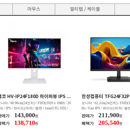
마우스
멀티텝 / 케이블
앱코 HV-IP24F180D 하이퍼뷰 IPS FHD 180 HDR 무결점
니터 / 60.96cm(24인치) / FHD(1920 x 1080) / 20
모니터 / 62.2cm(24인치) / FHD(192
Hz / IPS / 와이드(16:9) / 평면 / 1ms(GTG OD) / 2
Hz / Fast IPS / 와이드(16:9) / 평면
0nit / 1,000:1 / 헤드폰 아웃 / LED 조명 / 틸트(상
143,000
0nit / 1,000:1 / 헤드폰 아웃 / 틸트(
211,900
판매가
판매가
원
원
) / 4.9kg / [색상영역] / sRGB:99% / Adobe RGB:
[색상영역] / sRGB:99% / DCI-P
138,710
205,540
혜택가
혜택가
원
원
0% / DCI-P3:80% / NTSC:75% / [게임특화] / 조준
/ G-Sync 호환 / FreeSync / [단자
 표시 / Adaptive Sync / FreeSync / [단자정보] / H
DP 1.4