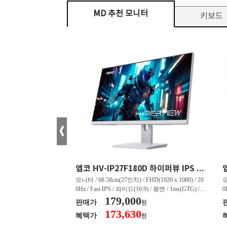
MD 추천 모니터
키보드
크로스오버 34WG165Hz CURVED R1500 400 White 게이밍 무결점
앱코 HV-IP27F180D 하이퍼뷰 IPS FHD 200 HDR 무결점
tra WQHD(3440 x 144
모니터 / 68.58cm(27인치) / FHD(1920 x 1080) / 20
모
드(21:9) / 커브드 / 15
0Hz / Fast IPS / 와이드(16:9) / 평면 / 1ms(GTG) / 3
0
 4,000:1 / 스피커 내장 /
50nit / 1,000:1 / 헤드폰 아웃 / LED 조명 / 틸트(상
179,000
5
판매가
원
상하) / 5.45kg / [색
하) / 6kg / [색상영역] / sRGB:128% / Adobe RGB:8
하
173,630
혜택가
원
 / sRGB:130% / DCI-P
5% / DCI-P3:91% / NTSC:90% / [게임특화] / 조준
8
준선 표시 / 블랙 이퀄라이
선 표시 / Adaptive Sync / FreeSync / [단자정보] / H
선