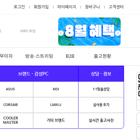
로그인
회원가입
마이페이지
장바구니
고객센터
적
#MD 추천
월 무이자
방송·스트리밍
B2B
출고현황
브랜드 · 감성PC
상담 · 정보
ASUS
MSI
1:1맞춤상담
CORSAIR
LIAN LI
실사용 후기
COOLER
기타 브랜드
실시간 출고사진
MASTER