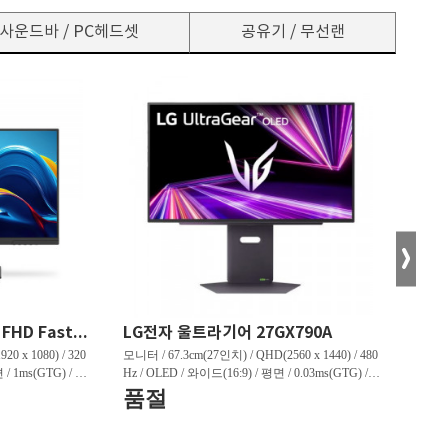
사운드바 / PC헤드셋
공유기 / 무선랜
한성컴퓨터 TFG24F32P FHD Fast IPS 리얼 320 게이밍 무결점
LG전자 울트라기어 27GX790A
0 x 1080) / 320
모니터 / 67.3cm(27인치) / QHD(2560 x 1440) / 480
모니터 /
 / 1ms(GTG) / 45
Hz / OLED / 와이드(16:9) / 평면 / 0.03ms(GTG) / 1,
z / Q
상하) / 3.1kg /
300nit / 1,500,000:1 / VESA TRUE BLACK 400 / 헤
/ 1,0
품절
판매
3:91% / [게임특화]
드폰 아웃 / 피벗(회전) / 엘리베이션(높낮이) / 틸
/ LE
혜택
정보] / HDMI 2.0 /
트(상하) / 스위블(좌우) / [색상영역] / DCI-P3:98.
션(높낮이
5% / [게임특화] / 조준선 표시 / 인풋랙 제어 / 블
[색상영역