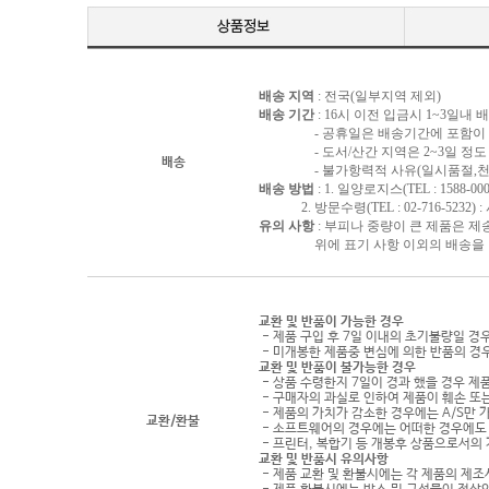
배송 지역
: 전국(일부지역 제외)
배송 기간
: 16시 이전 입금시 1~3일내
- 공휴일은 배송기간에 포함이 되
- 도서/산간 지역은 2~3일 정도 
배송
- 불가항력적 사유(일시품절,천재지
배송 방법
: 1. 일양로지스(TEL : 1588-000
2. 방문수령(TEL : 02-716-5232)
유의 사항
: 부피나 중량이 큰 제품은 제
위에 표기 사항 이외의 배송을 원하
교환 및 반품이 가능한 경우
- 제품 구입 후 7일 이내의 초기불량일 경
- 미개봉한 제품중 변심에 의한 반품의 경
교환 및 반품이 불가능한 경우
- 상품 수령한지 7일이 경과 했을 경우 제품
- 구매자의 과실로 인하여 제품이 훼손 또
- 제품의 가치가 감소한 경우에는 A/S만 
교환/환불
- 소프트웨어의 경우에는 어떠한 경우에도 
- 프린터, 복합기 등 개봉후 상품으로서의
교환 및 반품시 유의사항
- 제품 교환 및 환불시에는 각 제품의 제조