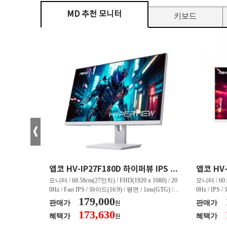
MD 추천 모니터
키보드
크로스오버 34WG165Hz CURVED R1500 400 White 게이밍 무결점
앱코 HV-IP27F180D 하이퍼뷰 IPS FHD 200 HDR 무결점
(3440 x 144
모니터 / 68.58cm(27인치) / FHD(1920 x 1080) / 20
모니터 / 60.9
/ 커브드 / 15
0Hz / Fast IPS / 와이드(16:9) / 평면 / 1ms(GTG) / 3
0Hz / IPS 
/ 스피커 내장 /
50nit / 1,000:1 / 헤드폰 아웃 / LED 조명 / 틸트(상
179,000
50nit / 1
판매가
판매가
원
.45kg / [색
하) / 6kg / [색상영역] / sRGB:128% / Adobe RGB:8
하) / 4.9kg
173,630
혜택가
혜택가
원
30% / DCI-P
5% / DCI-P3:91% / NTSC:90% / [게임특화] / 조준
80% / DCI
 블랙 이퀄라이
선 표시 / Adaptive Sync / FreeSync / [단자정보] / H
선 표시 / Ada