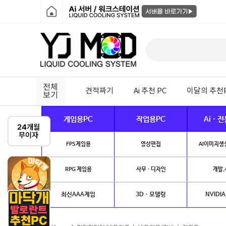
전체
견적짜기
Ai 추천 PC
이달의 추천
보기
게임용PC
작업용PC
Ai · 
FPS게임용
영상편집
AI이미지생성
RPG 게임용
사무 · 디자인
개발.
최신AAA게임
3D · 모델링
NVIDIA