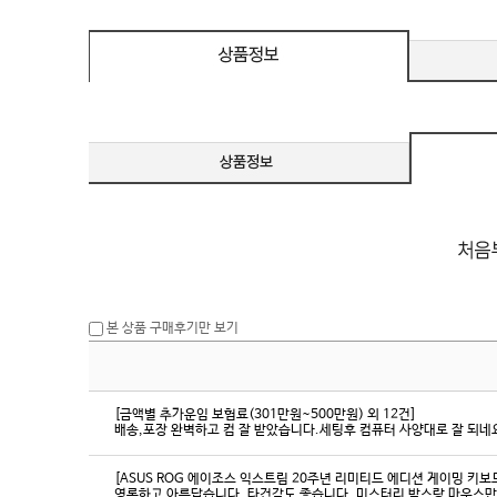
eeSync / [단자
DMI / DP
DMI / DP
본 상품 구매후기만 보기
[금액별 추가운임 보험료(301만원~500만원) 외 12건]
배송,포장 완벽하고 컴 잘 받았습니다.세팅후 컴퓨터 사양대로 잘 되네요
[ASUS ROG 에이조스 익스트림 20주년 리미티드 에디션 게이밍 키보
영롱하고 아름답습니다. 타건감도 좋습니다. 미스터리 박스랑 마우스만