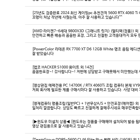
[25년도 검증완료 2024 최신 게이밍pc 추천견적 5600 RTX 4060 Ti
꼬맹이 처남 작년에 사줬는데, 아주 잘 사용하고 있습니다^^
[AMD 라이젠7-6세대 9800X3D (그래니트 릿지) (멀티팩(정품)) 외 
[PowerColor 라데온 RX 7700 XT D6 12GB White 명조 음림 
잘 받았습니다
[앱코 HACKER S1000 화이트 외 14건]
꼼꼼한포장~! 감사합니다~! 저번에 상담받고 구매못해서 미안했는데 
[영상편집 에펙전용 PC 14700K / RTX 4060Ti 조립 컴퓨터 본체 VY9
[영재컴퓨터 명품조립(일반PC) + 1년무상A/S + 안전포장(에어캡) 외 
일처리 깔끔합니다. 상담도 빠르고 친절하게 잘해주시네요 매우만족합
[▶윈도우 미설치 상품◀ [윈도우는 정품을 구매해야 설치되어 발송 됩니다
영상 편집용으로 잘 사용하고 있습니다.