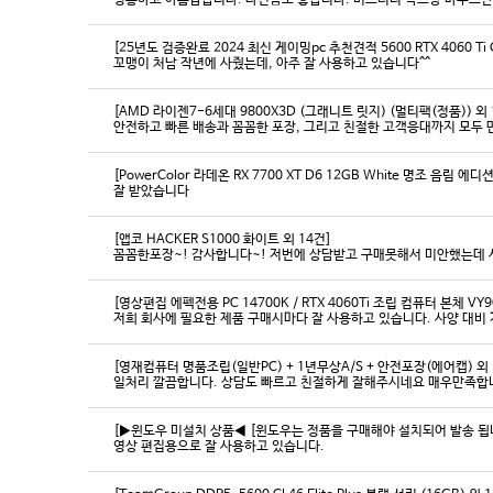
영롱하고 아름답습니다. 타건감도 좋습니다. 미스터리 박스랑 마우스만
[25년도 검증완료 2024 최신 게이밍pc 추천견적 5600 RTX 4060 Ti
꼬맹이 처남 작년에 사줬는데, 아주 잘 사용하고 있습니다^^
[AMD 라이젠7-6세대 9800X3D (그래니트 릿지) (멀티팩(정품)) 외 
[PowerColor 라데온 RX 7700 XT D6 12GB White 명조 음림 
잘 받았습니다
[앱코 HACKER S1000 화이트 외 14건]
꼼꼼한포장~! 감사합니다~! 저번에 상담받고 구매못해서 미안했는데 
[영상편집 에펙전용 PC 14700K / RTX 4060Ti 조립 컴퓨터 본체 VY9
[영재컴퓨터 명품조립(일반PC) + 1년무상A/S + 안전포장(에어캡) 외 
일처리 깔끔합니다. 상담도 빠르고 친절하게 잘해주시네요 매우만족합
[▶윈도우 미설치 상품◀ [윈도우는 정품을 구매해야 설치되어 발송 됩니다
영상 편집용으로 잘 사용하고 있습니다.