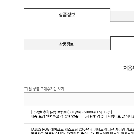
eeSync / [단자
DMI / DP
DMI / DP
본 상품 구매후기만 보기
[금액별 추가운임 보험료(301만원~500만원) 외 12건]
배송,포장 완벽하고 컴 잘 받았습니다.세팅후 컴퓨터 사양대로 잘 되네요
[ASUS ROG 에이조스 익스트림 20주년 리미티드 에디션 게이밍 키보