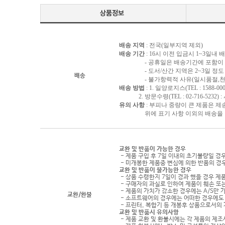
배송 지역
: 전국(일부지역 제외)
배송 기간
: 16시 이전 입금시 1~3일내
- 공휴일은 배송기간에 포함이 되
- 도서/산간 지역은 2~3일 정도 
배송
- 불가항력적 사유(일시품절,천재지
배송 방법
: 1. 일양로지스(TEL : 1588-000
2. 방문수령(TEL : 02-716-5232)
유의 사항
: 부피나 중량이 큰 제품은 제
위에 표기 사항 이외의 배송을 원하
교환 및 반품이 가능한 경우
- 제품 구입 후 7일 이내의 초기불량일 경
- 미개봉한 제품중 변심에 의한 반품의 경
교환 및 반품이 불가능한 경우
- 상품 수령한지 7일이 경과 했을 경우 제품
- 구매자의 과실로 인하여 제품이 훼손 또
- 제품의 가치가 감소한 경우에는 A/S만 
교환/환불
- 소프트웨어의 경우에는 어떠한 경우에도 
- 프린터, 복합기 등 개봉후 상품으로서의
교환 및 반품시 유의사항
- 제품 교환 및 환불시에는 각 제품의 제조