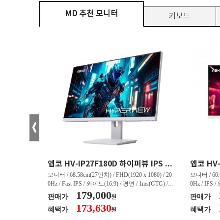
MD 추천 모니터
키보드
크로스오버 34WG165Hz CURVED R1500 400 White 게이밍 무결점
앱코 HV-IP27F180D 하이퍼뷰 IPS FHD 200 HDR 무결점
(3440 x 144
모니터 / 68.58cm(27인치) / FHD(1920 x 1080) / 20
모니터 / 60.9
/ 커브드 / 15
0Hz / Fast IPS / 와이드(16:9) / 평면 / 1ms(GTG) / 3
0Hz / IPS 
/ 스피커 내장 /
50nit / 1,000:1 / 헤드폰 아웃 / LED 조명 / 틸트(상
179,000
50nit / 1
판매가
판매가
원
.45kg / [색
하) / 6kg / [색상영역] / sRGB:128% / Adobe RGB:8
하) / 4.9kg
173,630
혜택가
혜택가
원
30% / DCI-P
5% / DCI-P3:91% / NTSC:90% / [게임특화] / 조준
80% / DCI
 블랙 이퀄라이
선 표시 / Adaptive Sync / FreeSync / [단자정보] / H
선 표시 / Ada