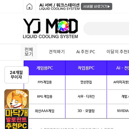
전체
견적짜기
Ai 추천 PC
이달의 추천
보기
게임용PC
작업용PC
Ai · 
FPS게임용
영상편집
AI이미지생성
RPG 게임용
사무 · 디자인
개발.
최신AAA게임
3D · 모델링
NVIDIA