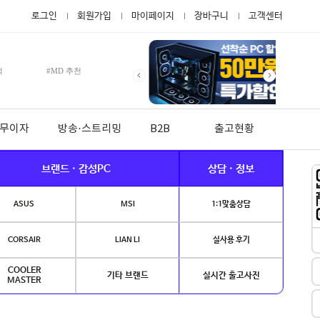
로그인
회원가입
마이페이지
장바구니
고객센터
적
#MD 추천
월 무이자
방송·스트리밍
B2B
출고현황
브랜드 · 감성PC
상담 · 정보
ASUS
MSI
1:1맞춤상담
CORSAIR
LIAN LI
실사용 후기
COOLER
기타 브랜드
실시간 출고사진
MASTER