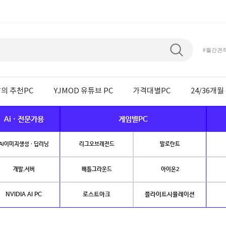
#월간견
의 추천PC
YJMOD 유튜브 PC
가격대별PC
24/36개
Ai · 전문가용
게임별PC
AI이미지생성 · 딥러닝
리그오브레전드
발로란트
개발.서버
배틀그라운드
아이온2
NVIDIA AI PC
로스트아크
플라이트시뮬레이션