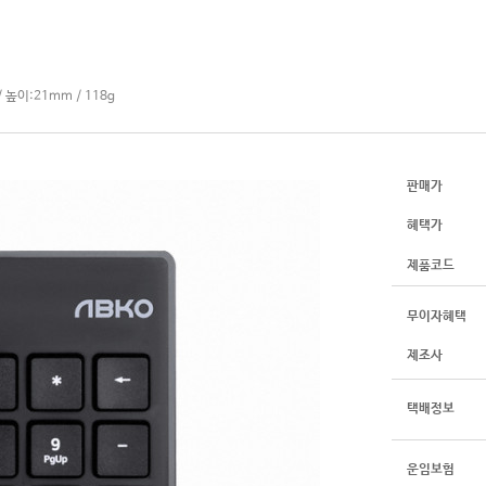
 높이:21mm / 118g
판매가
혜택가
제품코드
무이자혜택
제조사
택배정보
운임보험