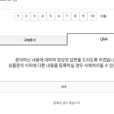
16GB) 외 1건]
1
2
3
4
5
6
7
8
9
10
다음
제목
등록된 글이 없습니다.