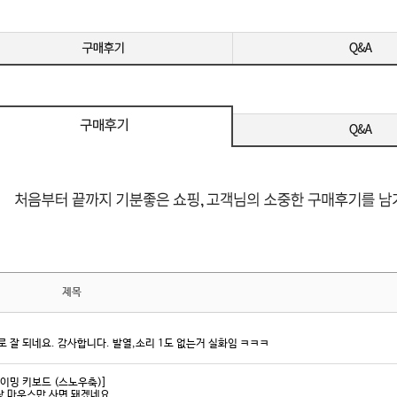
MI / DP
제목
 잘 되네요. 감사합니다. 발열,소리 1도 없는거 실화임 ㅋㅋㅋ
게이밍 키보드 (스노우축)]
랑 마우스만 사면 돼겠네요