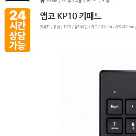
Home >
PC 주요 부품
> 키보드
> 키패드
앱코 KP10 키패드
키패드 / 유선 / 19키 / 멤브레인 / 가로:131mm / 세로:89mm /