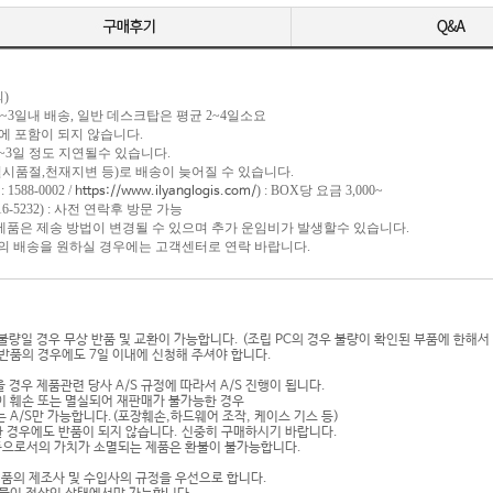
)
 1~3일내 배송, 일반 데스크탑은 평균 2~4일소요
포함이 되지 않습니다.
일 정도 지연될수 있습니다.
절,천재지변 등)로 배송이 늦어질 수 있습니다.
1588-0002 /
) : BOX당 요금 3,000~
https://www.ilyanglogis.com/
-5232) : 사전 연락후 방문 가능
 제품은 제송 방법이 변경될 수 있으며 추가 운임비가 발생할수 있습니다.
송을 원하실 경우에는 고객센터로 연락 바랍니다.
기불량일 경우 무상 반품 및 교환이 가능합니다. (조립 PC의 경우 불량이 확인된 부품에 한해서
반품의 경우에도 7일 이내에 신청해 주셔야 합니다.
 경우 제품관련 당사 A/S 규정에 따라서 A/S 진행이 됩니다.
이 훼손 또는 멸실되어 재판매가 불가능한 경우
 A/S만 가능합니다.(포장훼손,하드웨어 조작, 케이스 기스 등)
 경우에도 반품이 되지 않습니다. 신중히 구매하시기 바랍니다.
상품으로서의 가치가 소멸되는 제품은 환불이 불가능합니다.
제품의 제조사 및 수입사의 규정을 우선으로 합니다.