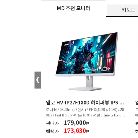
MD 추천 모니터
키보드
크로스오버 34WG165Hz CURVED R1500 400 White 게이밍 무결점
앱코 HV-IP27F180D 하이퍼뷰 IPS FHD 200 HDR 무결점
tra WQHD(3440 x 144
모니터 / 68.58cm(27인치) / FHD(1920 x 1080) / 20
모
드(21:9) / 커브드 / 15
0Hz / Fast IPS / 와이드(16:9) / 평면 / 1ms(GTG) / 3
0
 4,000:1 / 스피커 내장 /
50nit / 1,000:1 / 헤드폰 아웃 / LED 조명 / 틸트(상
179,000
5
판매가
원
상하) / 5.45kg / [색
하) / 6kg / [색상영역] / sRGB:128% / Adobe RGB:8
하
173,630
혜택가
원
 / sRGB:130% / DCI-P
5% / DCI-P3:91% / NTSC:90% / [게임특화] / 조준
8
준선 표시 / 블랙 이퀄라이
선 표시 / Adaptive Sync / FreeSync / [단자정보] / H
선