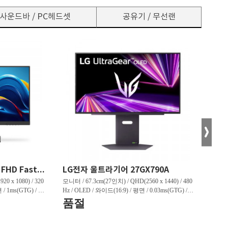
사운드바 / PC헤드셋
공유기 / 무선랜
한성컴퓨터 TFG24F32P FHD Fast IPS 리얼 320 게이밍 무결점
LG전자 울트라기어 27GX790A
0 x 1080) / 320
모니터 / 67.3cm(27인치) / QHD(2560 x 1440) / 480
모니터 /
 / 1ms(GTG) / 45
Hz / OLED / 와이드(16:9) / 평면 / 0.03ms(GTG) / 1,
z / Q
상하) / 3.1kg /
300nit / 1,500,000:1 / VESA TRUE BLACK 400 / 헤
/ 1,0
품절
판매
3:91% / [게임특화]
드폰 아웃 / 피벗(회전) / 엘리베이션(높낮이) / 틸
/ LE
혜택
정보] / HDMI 2.0 /
트(상하) / 스위블(좌우) / [색상영역] / DCI-P3:98.
션(높낮이
5% / [게임특화] / 조준선 표시 / 인풋랙 제어 / 블
[색상영역