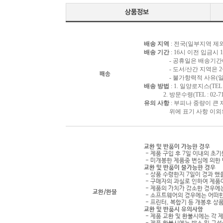
배송 지역
: 전국(일부지역 제외
배송 기간
: 16시 이전 입금시
- 공휴일은 배송기간에 
- 도서/산간 지역은 2~3
배송
- 불가항력적 사유(일시품
배송 방법
: 1. 일양로지스(TEL : 
2. 방문수령(TEL : 02-716
유의 사항
: 부피나 중량이 큰
위에 표기 사항 이외의 배
교환 및 반품이 가능한 경우
- 제품 구입 후 7일 이내의 초
- 미개봉한 제품중 변심에 의한 
교환 및 반품이 불가능한 경우
- 상품 수령한지 7일이 경과 했을
- 구매자의 과실로 인하여 제품
- 제품의 가치가 감소한 경우에는
교환/환불
- 소프트웨어의 경우에는 어떠한
- 프린터, 복합기 등 개봉후 
교환 및 반품시 유의사항
- 제품 교환 및 환불시에는 각 