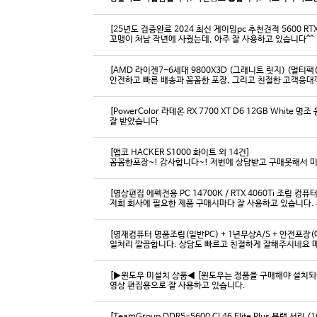
[25년도 검증완료 2024 최신 게이밍pc 추천견적 5600 RTX 
꼬맹이 처남 작년에 사줬는데, 아주 잘 사용하고 있습니다^^
[AMD 라이젠7-6세대 9800X3D (그래니트 릿지) (멀티팩(
[PowerColor 라데온 RX 7700 XT D6 12GB White
잘 받았습니다
[앱코 HACKER S1000 화이트 외 14건]
꼼꼼한포장~! 감사합니다~! 저번에 상담받고 구매못해서 
[영상편집 에펙전용 PC 14700K / RTX 4060Ti 조립 컴퓨터
[영재컴퓨터 명품조립(일반PC) + 1년무상A/S + 안전포장(에
일처리 깔끔합니다. 상담도 빠르고 친절하게 잘해주시네요 
[▶윈도우 미설치 상품◀ [윈도우는 정품을 구매해야 설치되어 
영상 편집용으로 잘 사용하고 있습니다.