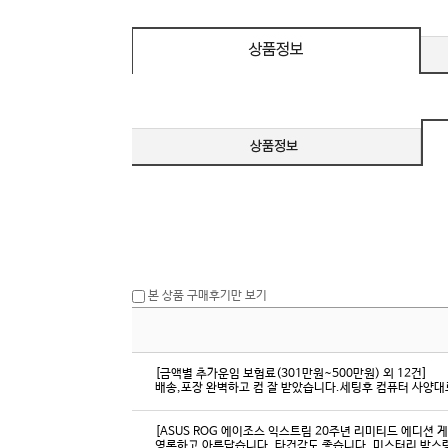
c 호환 / FreeSync / [단자
DMI / DP
D
본 상품 구매후기만 보기
[금액별 추가운임 보험료(301만원~500만원) 외 12건]
배송,포장 완벽하고 컴 잘 받았습니다.세팅후 컴퓨터 사양대로
[ASUS ROG 에이조스 익스트림 20주년 리미티드 에디션 
영롱하고 아름답습니다. 타건감도 좋습니다. 미스터리 박스