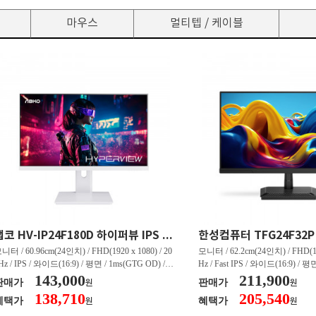
마우스
멀티텝 / 케이블
앱코 HV-IP24F180D 하이퍼뷰 IPS FHD 180 HDR 무결점
니터 / 60.96cm(24인치) / FHD(1920 x 1080) / 20
모니터 / 62.2cm(24인치) / FHD(192
Hz / IPS / 와이드(16:9) / 평면 / 1ms(GTG OD) / 2
Hz / Fast IPS / 와이드(16:9) / 평면
0nit / 1,000:1 / 헤드폰 아웃 / LED 조명 / 틸트(상
143,000
0nit / 1,000:1 / 헤드폰 아웃 / 틸트(
211,900
판매가
판매가
원
원
) / 4.9kg / [색상영역] / sRGB:99% / Adobe RGB:
[색상영역] / sRGB:99% / DCI-P
138,710
205,540
혜택가
혜택가
원
원
0% / DCI-P3:80% / NTSC:75% / [게임특화] / 조준
/ G-Sync 호환 / FreeSync / [단자
 표시 / Adaptive Sync / FreeSync / [단자정보] / H
DP 1.4