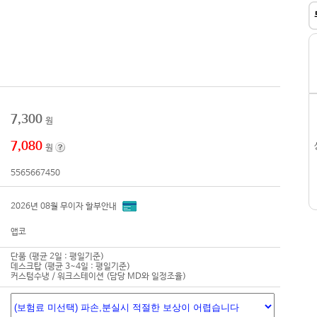
7,300
원
7,080
원
5565667450
2026년 08월 무이자 할부안내
앱코
단품 (평균 2일 : 평일기준)
데스크탑 (평균 3~4일 : 평일기준)
커스텀수냉 / 워크스테이션 (담당 MD와 일정조율)