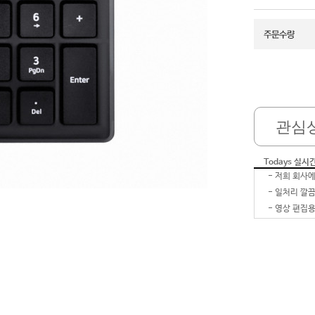
관심
Todays 실시
-
-
-
영상 편집용
-
-
-
-
-
잘 받았습
-