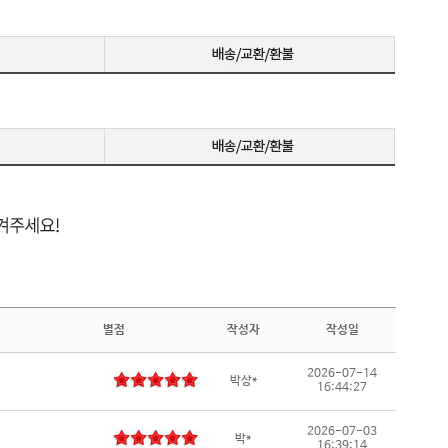
랙 이퀄라이저 / Adaptive Sync / G-Sync 호환 / G-S
화] / A
ync 호환(NVIDIA인증) / FreeSync / FreeSync 프리
자정보] 
미엄 / FreeSync 프리미엄 프로 / [단자정보] / HD
MI 2.1 / DP 2.1
별점
작성자
작성일
2026-07-14
박상*
16:44:27
2026-07-03
박*
16:39:14