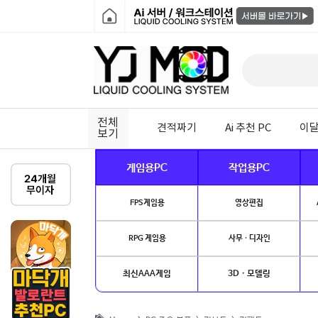
전체
견적짜기
Ai 추천 PC
이달
보기
게임용PC
작업용PC
FPS게임용
영상편집
RPG 게임용
사무 · 디자인
최신AAA게임
3D · 모델링