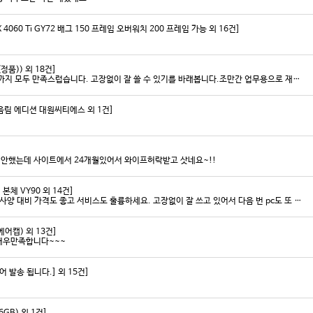
4060 Ti GY72 배그 150 프레임 오버워치 200 프레임 가능 외 16건]
정품)) 외 18건]
안전하고 빠른 배송과 꼼꼼한 포장, 그리고 친절한 고객응대까지 모두 만족스럽습니다. 고장없이 잘 쓸 수 있기를 바래봅니다.조만간 업무용으로 재구매 하도록 하겠습니다. 감사합니다.
 명조 음림 에디션 대원씨티에스 외 1건]
미안했는데 사이트에서 24개월있어서 와이프허락받고 삿네요~!!
 본체 VY90 외 14건]
저희 회사에 필요한 제품 구매시마다 잘 사용하고 있습니다. 사양 대비 가격도 좋고 서비스도 훌륭하세요. 고장없이 잘 쓰고 있어서 다음 번 pc도 또 살 예정이에요. 앞으로도 잘 부탁드려요
어캡) 외 13건]
매우만족합니다~~~
발송 됩니다.] 외 15건]