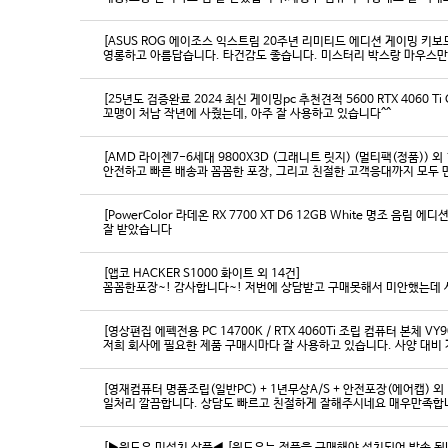
[ASUS ROG 에이조스 익스트림 20주년 리미티드 에디션 게이밍 키보
영롱하고 아름답습니다. 타건감도 좋습니다. 미스터리 박스랑 마우스만
[25년도 검증완료 2024 최신 게이밍pc 추천견적 5600 RTX 4060 Ti
꼬맹이 처남 작년에 사줬는데, 아주 잘 사용하고 있습니다^^
[AMD 라이젠7-6세대 9800X3D (그래니트 릿지) (멀티팩(정품)) 외 
[PowerColor 라데온 RX 7700 XT D6 12GB White 명조 음림 
잘 받았습니다
[앱코 HACKER S1000 화이트 외 14건]
꼼꼼한포장~! 감사합니다~! 저번에 상담받고 구매못해서 미안했는데 
[영상편집 에펙전용 PC 14700K / RTX 4060Ti 조립 컴퓨터 본체 VY9
[영재컴퓨터 명품조립(일반PC) + 1년무상A/S + 안전포장(에어캡) 외 
일처리 깔끔합니다. 상담도 빠르고 친절하게 잘해주시네요 매우만족합