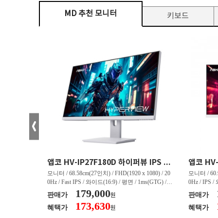
MD 추천 모니터
키보드
크로스오버 34WG165Hz CURVED R1500 400 White 게이밍 무결점
앱코 HV-IP27F180D 하이퍼뷰 IPS FHD 200 HDR 무결점
(3440 x 144
모니터 / 68.58cm(27인치) / FHD(1920 x 1080) / 20
모니터 / 60.9
/ 커브드 / 15
0Hz / Fast IPS / 와이드(16:9) / 평면 / 1ms(GTG) / 3
0Hz / IPS 
/ 스피커 내장 /
50nit / 1,000:1 / 헤드폰 아웃 / LED 조명 / 틸트(상
179,000
50nit / 1
판매가
판매가
원
.45kg / [색
하) / 6kg / [색상영역] / sRGB:128% / Adobe RGB:8
하) / 4.9kg
173,630
혜택가
혜택가
원
30% / DCI-P
5% / DCI-P3:91% / NTSC:90% / [게임특화] / 조준
80% / DCI
 블랙 이퀄라이
선 표시 / Adaptive Sync / FreeSync / [단자정보] / H
선 표시 / Ada