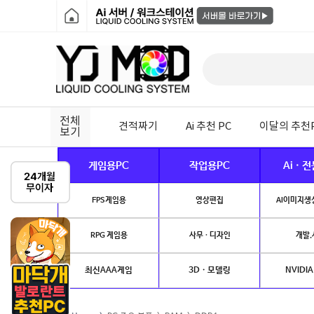
전체
견적짜기
Ai 추천 PC
이달의 추천
보기
게임용PC
작업용PC
Ai · 
FPS게임용
영상편집
AI이미지생성
RPG 게임용
사무 · 디자인
개발.
최신AAA게임
3D · 모델링
NVIDIA