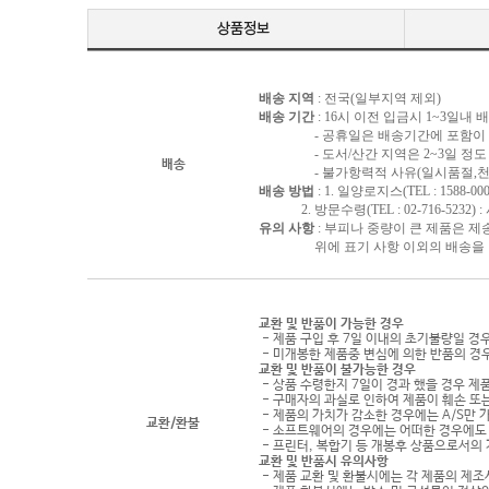
배송 지역
: 전국(일부지역 제외)
배송 기간
: 16시 이전 입금시 1~3일내
- 공휴일은 배송기간에 포함이 되
- 도서/산간 지역은 2~3일 정도 
배송
- 불가항력적 사유(일시품절,천재지
배송 방법
: 1. 일양로지스(TEL : 1588-000
2. 방문수령(TEL : 02-716-5232)
유의 사항
: 부피나 중량이 큰 제품은 제
위에 표기 사항 이외의 배송을 원하
교환 및 반품이 가능한 경우
- 제품 구입 후 7일 이내의 초기불량일 경
- 미개봉한 제품중 변심에 의한 반품의 경
교환 및 반품이 불가능한 경우
- 상품 수령한지 7일이 경과 했을 경우 제품
- 구매자의 과실로 인하여 제품이 훼손 또
- 제품의 가치가 감소한 경우에는 A/S만 
교환/환불
- 소프트웨어의 경우에는 어떠한 경우에도 
- 프린터, 복합기 등 개봉후 상품으로서의
교환 및 반품시 유의사항
- 제품 교환 및 환불시에는 각 제품의 제조