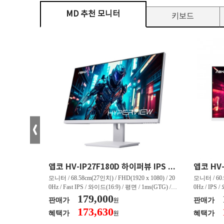
MD 추천 모니터
키보드
크로스오버 34WG165Hz CURVED R1500 400 White 게이밍 무결점
앱코 HV-IP27F180D 하이퍼뷰 IPS FHD 200 HDR 무결점
(3440 x 144
모니터 / 68.58cm(27인치) / FHD(1920 x 1080) / 20
모니터 / 60.9
/ 커브드 / 15
0Hz / Fast IPS / 와이드(16:9) / 평면 / 1ms(GTG) / 3
0Hz / IPS 
/ 스피커 내장 /
50nit / 1,000:1 / 헤드폰 아웃 / LED 조명 / 틸트(상
179,000
50nit / 1
판매가
판매가
원
.45kg / [색
하) / 6kg / [색상영역] / sRGB:128% / Adobe RGB:8
하) / 4.9kg
173,630
혜택가
혜택가
원
30% / DCI-P
5% / DCI-P3:91% / NTSC:90% / [게임특화] / 조준
80% / DCI
 블랙 이퀄라이
선 표시 / Adaptive Sync / FreeSync / [단자정보] / H
선 표시 / Ada