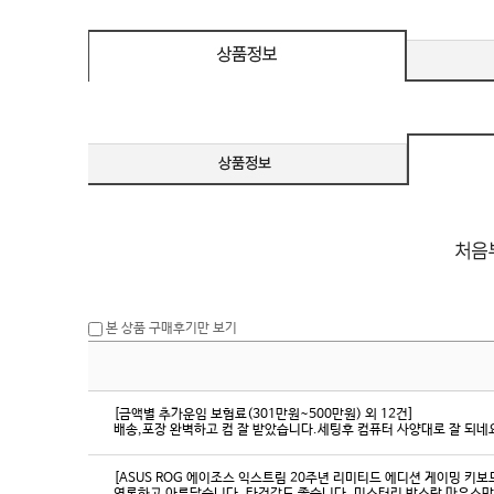
eeSync / [단자
DMI / DP
DMI / DP
본 상품 구매후기만 보기
[금액별 추가운임 보험료(301만원~500만원) 외 12건]
배송,포장 완벽하고 컴 잘 받았습니다.세팅후 컴퓨터 사양대로 잘 되네요
[ASUS ROG 에이조스 익스트림 20주년 리미티드 에디션 게이밍 키보