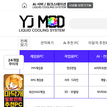
전체
견적짜기
Ai 추천 PC
이달의 추천
보기
게임용PC
작업용PC
Ai · 
FPS게임용
영상편집
AI이미지생성
RPG 게임용
사무 · 디자인
개발.
최신AAA게임
3D · 모델링
NVIDIA