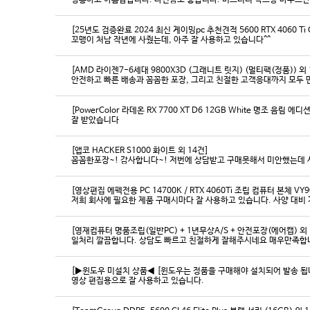
영롱하고 아름답습니다. 타건감도 좋습니다. 미스터리 박스랑 마우스만
[25년도 검증완료 2024 최신 게이밍pc 추천견적 5600 RTX 4060 Ti
꼬맹이 처남 작년에 사줬는데, 아주 잘 사용하고 있습니다^^
[AMD 라이젠7-6세대 9800X3D (그래니트 릿지) (멀티팩(정품)) 외 
[PowerColor 라데온 RX 7700 XT D6 12GB White 명조 음림 
잘 받았습니다
[앱코 HACKER S1000 화이트 외 14건]
꼼꼼한포장~! 감사합니다~! 저번에 상담받고 구매못해서 미안했는데 
[영상편집 에펙전용 PC 14700K / RTX 4060Ti 조립 컴퓨터 본체 VY9
[영재컴퓨터 명품조립(일반PC) + 1년무상A/S + 안전포장(에어캡) 외 
일처리 깔끔합니다. 상담도 빠르고 친절하게 잘해주시네요 매우만족합
[▶윈도우 미설치 상품◀ [윈도우는 정품을 구매해야 설치되어 발송 됩니다
영상 편집용으로 잘 사용하고 있습니다.