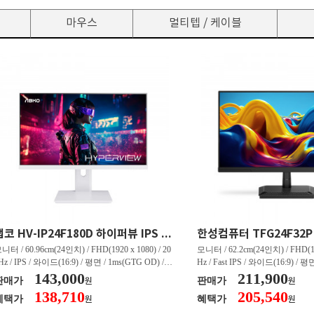
마우스
멀티텝 / 케이블
앱코 HV-IP24F180D 하이퍼뷰 IPS FHD 180 HDR 무결점
니터 / 60.96cm(24인치) / FHD(1920 x 1080) / 20
모니터 / 62.2cm(24인치) / FHD(192
Hz / IPS / 와이드(16:9) / 평면 / 1ms(GTG OD) / 2
Hz / Fast IPS / 와이드(16:9) / 평면
0nit / 1,000:1 / 헤드폰 아웃 / LED 조명 / 틸트(상
143,000
0nit / 1,000:1 / 헤드폰 아웃 / 틸트(
211,900
판매가
판매가
원
원
) / 4.9kg / [색상영역] / sRGB:99% / Adobe RGB:
[색상영역] / sRGB:99% / DCI-P
138,710
205,540
혜택가
혜택가
원
원
0% / DCI-P3:80% / NTSC:75% / [게임특화] / 조준
/ G-Sync 호환 / FreeSync / [단자
 표시 / Adaptive Sync / FreeSync / [단자정보] / H
DP 1.4