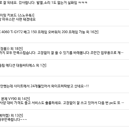
 잘 되네요. 감사합니다. 발열,소리 1도 없는거 실화임 ㅋㅋㅋ
게이밍 키보드 (스노우축)]
랑 마우스만 사면 돼겠네요
4060 Ti GY72 배그 150 프레임 오버워치 200 프레임 가능 외 16건]
정품)) 외 18건]
안전하고 빠른 배송과 꼼꼼한 포장, 그리고 친절한 고객응대까지 모두 만족스럽습니다. 고장없이 잘 쓸 수 있기를 바래봅니다.조만간 업무용으로 재구매 하도록 하겠습니다. 감사합니다.
 명조 음림 에디션 대원씨티에스 외 1건]
미안했는데 사이트에서 24개월있어서 와이프허락받고 삿네요~!!
 본체 VY90 외 14건]
저희 회사에 필요한 제품 구매시마다 잘 사용하고 있습니다. 사양 대비 가격도 좋고 서비스도 훌륭하세요. 고장없이 잘 쓰고 있어서 다음 번 pc도 또 살 예정이에요. 앞으로도 잘 부탁드려요
어캡) 외 13건]
매우만족합니다~~~