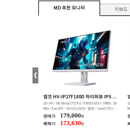
MD 추천 모니터
키보드
크로스오버 34WG165Hz CURVED R1500 400 White 게이밍 무결점
앱코 HV-IP27F180D 하이퍼뷰 IPS FHD 200 HDR 무결점
tra WQHD(3440 x 144
모니터 / 68.58cm(27인치) / FHD(1920 x 1080) / 20
모
드(21:9) / 커브드 / 15
0Hz / Fast IPS / 와이드(16:9) / 평면 / 1ms(GTG) / 3
0
 4,000:1 / 스피커 내장 /
50nit / 1,000:1 / 헤드폰 아웃 / LED 조명 / 틸트(상
179,000
5
판매가
원
상하) / 5.45kg / [색
하) / 6kg / [색상영역] / sRGB:128% / Adobe RGB:8
하
173,630
혜택가
원
 / sRGB:130% / DCI-P
5% / DCI-P3:91% / NTSC:90% / [게임특화] / 조준
8
준선 표시 / 블랙 이퀄라이
선 표시 / Adaptive Sync / FreeSync / [단자정보] / H
선