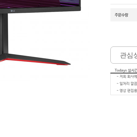
관심
Todays 실시
-
-
-
영상 편집용
-
-
-
-
-
잘 받았습
-