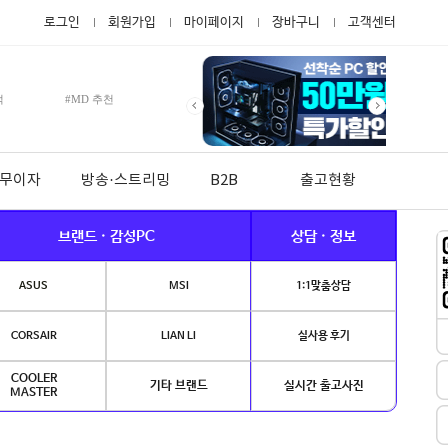
로그인
회원가입
마이페이지
장바구니
고객센터
적
#MD 추천
월 무이자
방송·스트리밍
B2B
출고현황
브랜드 · 감성PC
상담 · 정보
ASUS
MSI
1:1맞춤상담
CORSAIR
LIAN LI
실사용 후기
COOLER
기타 브랜드
실시간 출고사진
MASTER