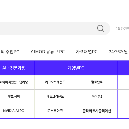
#월간견
의 추천PC
YJMOD 유튜브 PC
가격대별PC
24/36개
Ai · 전문가용
게임별PC
AI이미지생성 · 딥러닝
리그오브레전드
발로란트
개발.서버
배틀그라운드
아이온2
NVIDIA AI PC
로스트아크
플라이트시뮬레이션