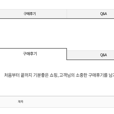
MI / DP
제목