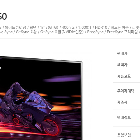
50
IPS / 와이드(16:9) / 평면 / 1ms(GTG) / 400nits / 1,000:1 / HDR10 / 헤드폰 아웃 
nc / G-Sync 호환 / G-Sync 호환(NVIDIA인증) / FreeSync / FreeSync 프리미엄 / 
판매가
혜택가
제품코드
무이자혜택
제조사
택배정보
운임보험