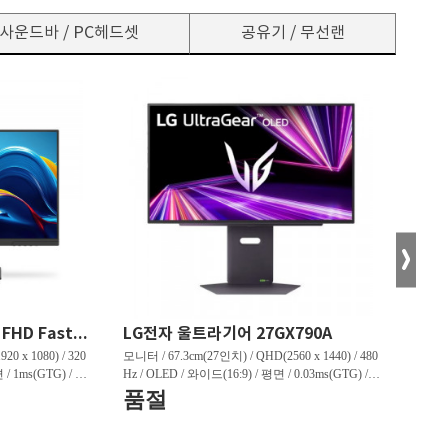
사운드바 / PC헤드셋
공유기 / 무선랜
한성컴퓨터 TFG24F32P FHD Fast IPS 리얼 320 게이밍 무결점
LG전자 울트라기어 27GX790A
0 x 1080) / 320
모니터 / 67.3cm(27인치) / QHD(2560 x 1440) / 480
모니터 /
 / 1ms(GTG) / 45
Hz / OLED / 와이드(16:9) / 평면 / 0.03ms(GTG) / 1,
z / Q
상하) / 3.1kg /
300nit / 1,500,000:1 / VESA TRUE BLACK 400 / 헤
/ 1,0
품절
판매
3:91% / [게임특화]
드폰 아웃 / 피벗(회전) / 엘리베이션(높낮이) / 틸
/ LE
혜택
정보] / HDMI 2.0 /
트(상하) / 스위블(좌우) / [색상영역] / DCI-P3:98.
션(높낮이
5% / [게임특화] / 조준선 표시 / 인풋랙 제어 / 블
[색상영역