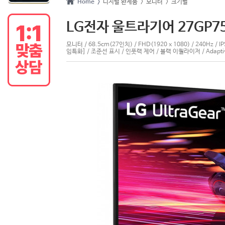
Home >
디지털 완제품
> 모니터
> 크기별
LG전자 울트라기어 27GP7
모니터 / 68.5cm(27인치) / FHD(1920 x 1080) / 240Hz / 
임특화] / 조준선 표시 / 인풋랙 제어 / 블랙 이퀄라이저 / Adaptive Sy