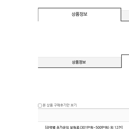
c 호환 / FreeSync / [단자
DMI / DP
D
본 상품 구매후기만 보기
[금액별 추가운임 보험료(301만원~500만원) 외 12건]