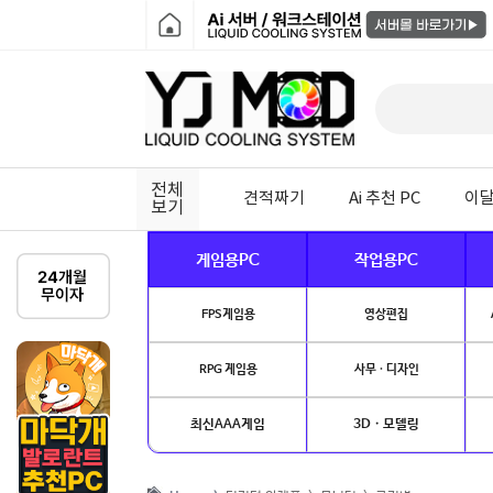
전체
견적짜기
Ai 추천 PC
이달
보기
게임용PC
작업용PC
FPS게임용
영상편집
RPG 게임용
사무 · 디자인
최신AAA게임
3D · 모델링