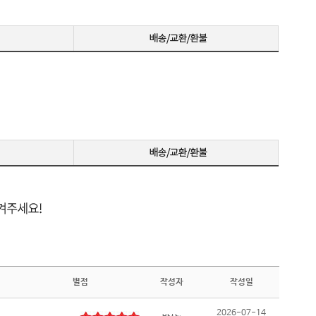
랙 이퀄라이저 / Adaptive Sync / G-Sync 호환 / G-S
화] / A
ync 호환(NVIDIA인증) / FreeSync / FreeSync 프리
자정보] 
미엄 / FreeSync 프리미엄 프로 / [단자정보] / HD
MI 2.1 / DP 2.1
별점
작성자
작성일
2026-07-14