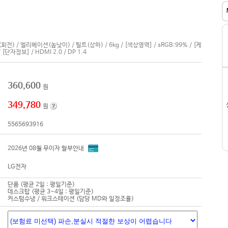
/ 피벗(회전) / 엘리베이션(높낮이) / 틸트(상하) / 6kg / [색상영역] / sRGB:99% / [게
[단자정보] / HDMI 2.0 / DP 1.4
360,600
원
349,780
원
5565693916
2026년 08월 무이자 할부안내
LG전자
단품 (평균 2일 : 평일기준)
데스크탑 (평균 3~4일 : 평일기준)
커스텀수냉 / 워크스테이션 (담당 MD와 일정조율)