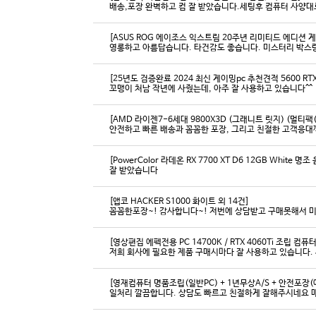
배송,포장 완벽하고 컴 잘 받았습니다.세팅후 컴퓨터 사양대로
[ASUS ROG 에이조스 익스트림 20주년 리미티드 에디션 
영롱하고 아름답습니다. 타건감도 좋습니다. 미스터리 박스
[25년도 검증완료 2024 최신 게이밍pc 추천견적 5600 RTX 
꼬맹이 처남 작년에 사줬는데, 아주 잘 사용하고 있습니다^^
[AMD 라이젠7-6세대 9800X3D (그래니트 릿지) (멀티팩(
[PowerColor 라데온 RX 7700 XT D6 12GB White
잘 받았습니다
[앱코 HACKER S1000 화이트 외 14건]
꼼꼼한포장~! 감사합니다~! 저번에 상담받고 구매못해서 
[영상편집 에펙전용 PC 14700K / RTX 4060Ti 조립 컴퓨터
[영재컴퓨터 명품조립(일반PC) + 1년무상A/S + 안전포장(에
일처리 깔끔합니다. 상담도 빠르고 친절하게 잘해주시네요 