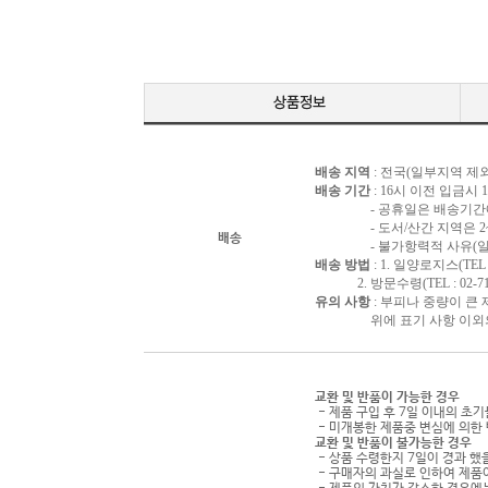
배송 지역
: 전국(일부지역 제외
배송 기간
: 16시 이전 입금시
- 공휴일은 배송기간에 
- 도서/산간 지역은 2~3
배송
- 불가항력적 사유(일시품
배송 방법
: 1. 일양로지스(TEL : 
2. 방문수령(TEL : 02-716
유의 사항
: 부피나 중량이 큰
위에 표기 사항 이외의 배
교환 및 반품이 가능한 경우
- 제품 구입 후 7일 이내의 초
- 미개봉한 제품중 변심에 의한 
교환 및 반품이 불가능한 경우
- 상품 수령한지 7일이 경과 했을
- 구매자의 과실로 인하여 제품