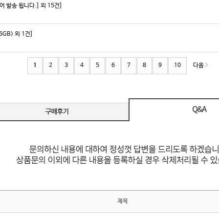
발송 됩니다.] 외 15건]
16GB) 외 1건]
1
2
3
4
5
6
7
8
9
10
다음
제목