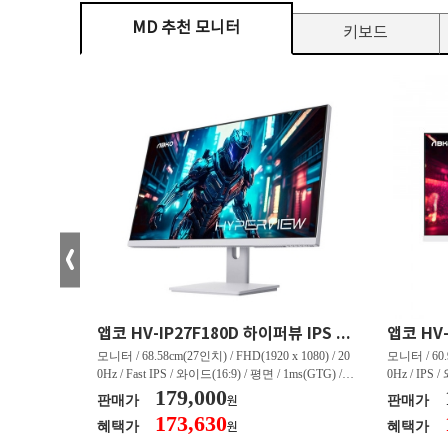
MD 추천 모니터
키보드
크로스오버 34WG165Hz CURVED R1500 400 White 게이밍 무결점
앱코 HV-IP27F180D 하이퍼뷰 IPS FHD 200 HDR 무결점
(3440 x 144
모니터 / 68.58cm(27인치) / FHD(1920 x 1080) / 20
모니터 / 60.9
/ 커브드 / 15
0Hz / Fast IPS / 와이드(16:9) / 평면 / 1ms(GTG) / 3
0Hz / IPS 
/ 스피커 내장 /
50nit / 1,000:1 / 헤드폰 아웃 / LED 조명 / 틸트(상
179,000
50nit / 1
판매가
판매가
원
.45kg / [색
하) / 6kg / [색상영역] / sRGB:128% / Adobe RGB:8
하) / 4.9kg
173,630
혜택가
혜택가
원
30% / DCI-P
5% / DCI-P3:91% / NTSC:90% / [게임특화] / 조준
80% / DCI
 블랙 이퀄라이
선 표시 / Adaptive Sync / FreeSync / [단자정보] / H
선 표시 / Ada