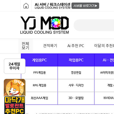
전체
견적짜기
Ai 추천 PC
이달의 추천
보기
게임용PC
작업용PC
Ai · 
FPS게임용
영상편집
AI이미지생성
RPG 게임용
사무 · 디자인
개발.
최신AAA게임
3D · 모델링
NVIDIA