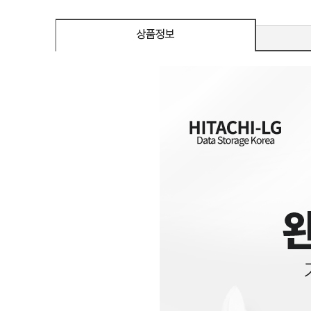
eeSync / [단자
DMI / DP
DMI / DP