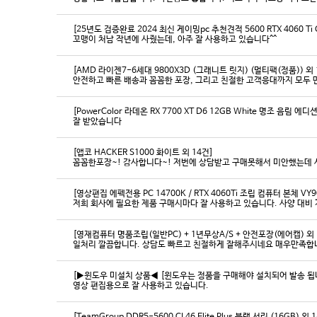
[25년도 검증완료 2024 최신 게이밍pc 추천견적 5600 RTX 4060 Ti
꼬맹이 처남 작년에 사줬는데, 아주 잘 사용하고 있습니다^^
[AMD 라이젠7-6세대 9800X3D (그래니트 릿지) (멀티팩(정품)) 외 
[PowerColor 라데온 RX 7700 XT D6 12GB White 명조 음림 
잘 받았습니다
[앱코 HACKER S1000 화이트 외 14건]
꼼꼼한포장~! 감사합니다~! 저번에 상담받고 구매못해서 미안했는데 
[영상편집 에펙전용 PC 14700K / RTX 4060Ti 조립 컴퓨터 본체 VY9
[영재컴퓨터 명품조립(일반PC) + 1년무상A/S + 안전포장(에어캡) 외 
일처리 깔끔합니다. 상담도 빠르고 친절하게 잘해주시네요 매우만족합
[▶윈도우 미설치 상품◀ [윈도우는 정품을 구매해야 설치되어 발송 됩니다
영상 편집용으로 잘 사용하고 있습니다.