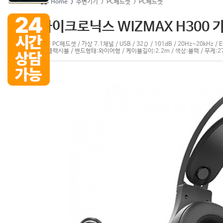
Home >
주변기기
> PC헤드셋
> PC헤드셋
마이크로닉스 WIZMAX H300 
유선 PC헤드셋 / 가상 7.1채널 / USB / 32Ω / 101dB / 20Hz~2
태:플렉시블 / 밴드형태:와이어형 / 케이블길이:2.2m / 색상:블랙 / 무게: