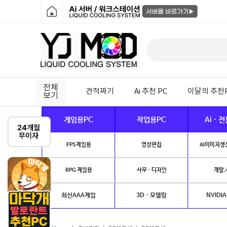
전체
견적짜기
Ai 추천 PC
이달의 추천
보기
게임용PC
작업용PC
Ai · 
FPS게임용
영상편집
AI이미지생성
RPG 게임용
사무 · 디자인
개발.
최신AAA게임
3D · 모델링
NVIDIA