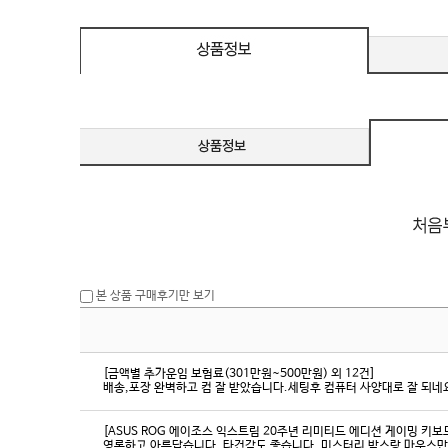
eeSync / [단자
DMI / DP
DMI / DP
본 상품 구매후기만 보기
[금액별 추가운임 보험료(301만원~500만원) 외 12건]
배송,포장 완벽하고 컴 잘 받았습니다.세팅후 컴퓨터 사양대로 잘 되네요
[ASUS ROG 에이조스 익스트림 20주년 리미티드 에디션 게이밍 키보
영롱하고 아름답습니다. 타건감도 좋습니다. 미스터리 박스랑 마우스만