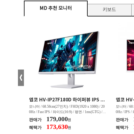
MD 추천 모니터
키보드
크로스오버 34WG165Hz CURVED R1500 400 White 게이밍 무결점
앱코 HV-IP27F180D 하이퍼뷰 IPS FHD 200 HDR 무결점
(3440 x 144
모니터 / 68.58cm(27인치) / FHD(1920 x 1080) / 20
모니터 / 60.9
/ 커브드 / 15
0Hz / Fast IPS / 와이드(16:9) / 평면 / 1ms(GTG) / 3
0Hz / IPS 
/ 스피커 내장 /
50nit / 1,000:1 / 헤드폰 아웃 / LED 조명 / 틸트(상
179,000
50nit / 1
판매가
판매가
원
.45kg / [색
하) / 6kg / [색상영역] / sRGB:128% / Adobe RGB:8
하) / 4.9kg
173,630
혜택가
혜택가
원
30% / DCI-P
5% / DCI-P3:91% / NTSC:90% / [게임특화] / 조준
80% / DCI
 블랙 이퀄라이
선 표시 / Adaptive Sync / FreeSync / [단자정보] / H
선 표시 / Ada