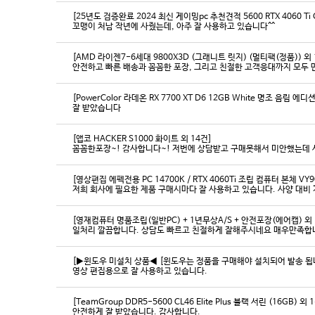
[25년도 검증완료 2024 최신 게이밍pc 추천견적 5600 RTX 4060 Ti
꼬맹이 처남 작년에 사줬는데, 아주 잘 사용하고 있습니다^^
[AMD 라이젠7-6세대 9800X3D (그래니트 릿지) (멀티팩(정품)) 외 
[PowerColor 라데온 RX 7700 XT D6 12GB White 명조 음림 
잘 받았습니다
[앱코 HACKER S1000 화이트 외 14건]
꼼꼼한포장~! 감사합니다~! 저번에 상담받고 구매못해서 미안했는데 
[영상편집 에펙전용 PC 14700K / RTX 4060Ti 조립 컴퓨터 본체 VY9
[영재컴퓨터 명품조립(일반PC) + 1년무상A/S + 안전포장(에어캡) 외 
일처리 깔끔합니다. 상담도 빠르고 친절하게 잘해주시네요 매우만족합
[▶윈도우 미설치 상품◀ [윈도우는 정품을 구매해야 설치되어 발송 됩니다
영상 편집용으로 잘 사용하고 있습니다.
[TeamGroup DDR5-5600 CL46 Elite Plus 블랙 서린 (16GB) 외 
안전하게 잘 받았습니다. 감사합니다.