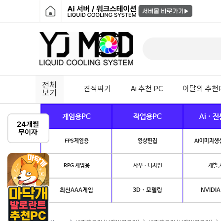
전체
견적짜기
Ai 추천 PC
이달의 추천
보기
게임용PC
작업용PC
Ai · 
FPS게임용
영상편집
AI이미지생성
RPG 게임용
사무 · 디자인
개발.
최신AAA게임
3D · 모델링
NVIDIA