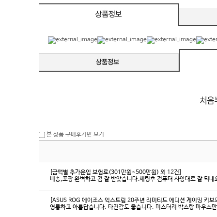
본 상품 구매후기만 보기
[금액별 추가운임 보험료(301만원~500만원) 외 12건]
배송,포장 완벽하고 컴 잘 받았습니다.세팅후 컴퓨터 사양대로 잘 되네요
[ASUS ROG 에이조스 익스트림 20주년 리미티드 에디션 게이밍 키보
영롱하고 아름답습니다. 타건감도 좋습니다. 미스터리 박스랑 마우스만