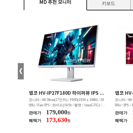
MD 추천 모니터
키보드
크로스오버 34WG165Hz CURVED R1500 400 White 게이밍 무결점
앱코 HV-IP27F180D 하이퍼뷰 IPS FHD 200 HDR 무결점
(3440 x 144
모니터 / 68.58cm(27인치) / FHD(1920 x 1080) / 20
모니터 / 60.9
/ 커브드 / 15
0Hz / Fast IPS / 와이드(16:9) / 평면 / 1ms(GTG) / 3
0Hz / IPS 
/ 스피커 내장 /
50nit / 1,000:1 / 헤드폰 아웃 / LED 조명 / 틸트(상
179,000
50nit / 1
판매가
판매가
원
.45kg / [색
하) / 6kg / [색상영역] / sRGB:128% / Adobe RGB:8
하) / 4.9kg
173,630
혜택가
혜택가
원
30% / DCI-P
5% / DCI-P3:91% / NTSC:90% / [게임특화] / 조준
80% / DCI
 블랙 이퀄라이
선 표시 / Adaptive Sync / FreeSync / [단자정보] / H
선 표시 / Ada
eeSync / [단자
DMI / DP
DMI / DP