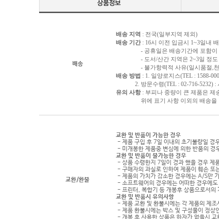
배송 지역
: 전국(일부지역 제외)
배송 기간
: 16시 이전 입금시 1~3일내
- 공휴일은 배송기간에 포함이 되
- 도서/산간 지역은 2~3일 정도 
배송
- 불가항력적 사유(일시품절,천재지
배송 방법
: 1. 일양로지스(TEL : 1588-000
2. 방문수령(TEL : 02-716-5232)
유의 사항
: 부피나 중량이 큰 제품은 제
위에 표기 사항 이외의 배송을 원하
교환 및 반품이 가능한 경우
- 제품 구입 후 7일 이내의 초기불량일 경
- 미개봉한 제품중 변심에 의한 반품의 경
교환 및 반품이 불가능한 경우
- 상품 수령한지 7일이 경과 했을 경우 제품
- 구매자의 과실로 인하여 제품이 훼손 또
- 제품의 가치가 감소한 경우에는 A/S만 
교환/환불
- 소프트웨어의 경우에는 어떠한 경우에도 
- 프린터, 복합기 등 개봉후 상품으로서의
교환 및 반품시 유의사항
- 제품 교환 및 환불시에는 각 제품의 제조
- 제품 환불시에는 박스 및 구성물이 정상
- 개봉 후 사용한 상품은 하자가 없을시 