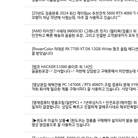
영롱하고 아름답습니다. 타건감도 좋습니다. 미스터리 박스랑 마우스만
[25년도 검증완료 2024 최신 게이밍pc 추천견적 5600 RTX 4060 Ti
꼬맹이 처남 작년에 사줬는데, 아주 잘 사용하고 있습니다^^
[AMD 라이젠7-6세대 9800X3D (그래니트 릿지) (멀티팩(정품)) 외 
[PowerColor 라데온 RX 7700 XT D6 12GB White 명조 음림 
잘 받았습니다
[앱코 HACKER S1000 화이트 외 14건]
꼼꼼한포장~! 감사합니다~! 저번에 상담받고 구매못해서 미안했는데 
[영상편집 에펙전용 PC 14700K / RTX 4060Ti 조립 컴퓨터 본체 VY9
[영재컴퓨터 명품조립(일반PC) + 1년무상A/S + 안전포장(에어캡) 외 
일처리 깔끔합니다. 상담도 빠르고 친절하게 잘해주시네요 매우만족합
[▶윈도우 미설치 상품◀ [윈도우는 정품을 구매해야 설치되어 발송 됩니다
영상 편집용으로 잘 사용하고 있습니다.