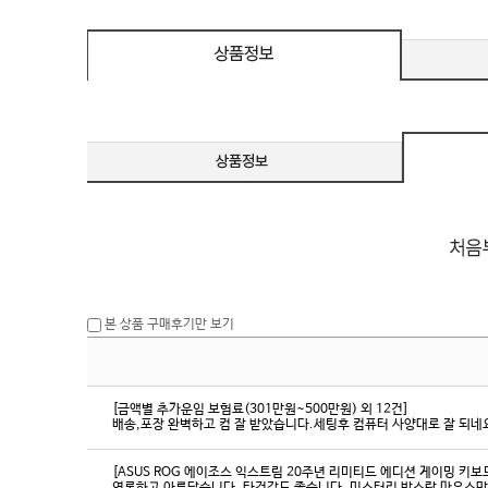
eeSync / [단자
DMI / DP
DMI / DP
본 상품 구매후기만 보기
[금액별 추가운임 보험료(301만원~500만원) 외 12건]
배송,포장 완벽하고 컴 잘 받았습니다.세팅후 컴퓨터 사양대로 잘 되네요
[ASUS ROG 에이조스 익스트림 20주년 리미티드 에디션 게이밍 키보