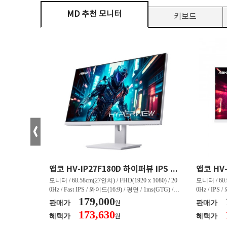
MD 추천 모니터
키보드
크로스오버 34WG165Hz CURVED R1500 400 White 게이밍 무결점
앱코 HV-IP27F180D 하이퍼뷰 IPS FHD 200 HDR 무결점
(3440 x 144
모니터 / 68.58cm(27인치) / FHD(1920 x 1080) / 20
모니터 / 60.9
/ 커브드 / 15
0Hz / Fast IPS / 와이드(16:9) / 평면 / 1ms(GTG) / 3
0Hz / IPS 
/ 스피커 내장 /
50nit / 1,000:1 / 헤드폰 아웃 / LED 조명 / 틸트(상
179,000
50nit / 1
판매가
판매가
원
.45kg / [색
하) / 6kg / [색상영역] / sRGB:128% / Adobe RGB:8
하) / 4.9kg
173,630
혜택가
혜택가
원
30% / DCI-P
5% / DCI-P3:91% / NTSC:90% / [게임특화] / 조준
80% / DCI
 블랙 이퀄라이
선 표시 / Adaptive Sync / FreeSync / [단자정보] / H
선 표시 / Ada