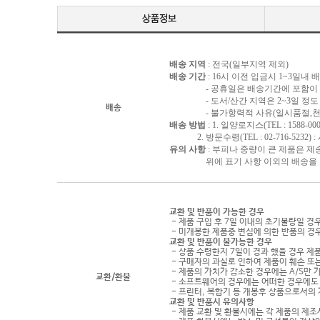
배송 지역
: 전국(일부지역 제외)
배송 기간
: 16시 이전 입금시 1~3일내
- 공휴일은 배송기간에 포함이 되
- 도서/산간 지역은 2~3일 정도 
배송
- 불가항력적 사유(일시품절,천재지
배송 방법
: 1. 일양로지스(TEL : 1588-000
2. 방문수령(TEL : 02-716-5232)
유의 사항
: 부피나 중량이 큰 제품은 제
위에 표기 사항 이외의 배송을 원하
교환 및 반품이 가능한 경우
- 제품 구입 후 7일 이내의 초기불량일 경
- 미개봉한 제품중 변심에 의한 반품의 경
교환 및 반품이 불가능한 경우
- 상품 수령한지 7일이 경과 했을 경우 제품
- 구매자의 과실로 인하여 제품이 훼손 또
- 제품의 가치가 감소한 경우에는 A/S만 
교환/환불
- 소프트웨어의 경우에는 어떠한 경우에도 
- 프린터, 복합기 등 개봉후 상품으로서의
교환 및 반품시 유의사항
- 제품 교환 및 환불시에는 각 제품의 제조