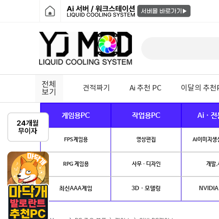
전체
견적짜기
Ai 추천 PC
이달의 추천
보기
게임용PC
작업용PC
Ai · 
FPS게임용
영상편집
AI이미지생성
RPG 게임용
사무 · 디자인
개발.
최신AAA게임
3D · 모델링
NVIDIA