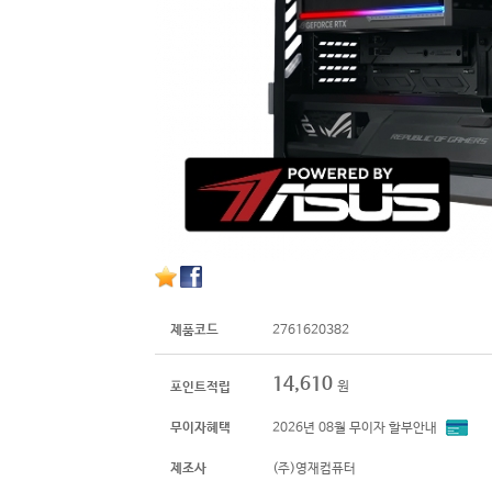
제품코드
2761620382
14,610
원
포인트적립
무이자혜택
2026년 08월 무이자 할부안내
제조사
(주)영재컴퓨터