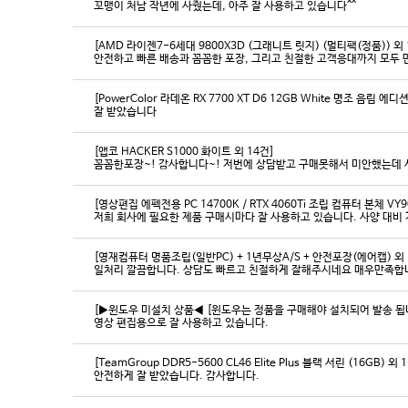
꼬맹이 처남 작년에 사줬는데, 아주 잘 사용하고 있습니다^^
[AMD 라이젠7-6세대 9800X3D (그래니트 릿지) (멀티팩(정품)) 외 
[PowerColor 라데온 RX 7700 XT D6 12GB White 명조 음림 
잘 받았습니다
[앱코 HACKER S1000 화이트 외 14건]
꼼꼼한포장~! 감사합니다~! 저번에 상담받고 구매못해서 미안했는데 
[영상편집 에펙전용 PC 14700K / RTX 4060Ti 조립 컴퓨터 본체 VY9
[영재컴퓨터 명품조립(일반PC) + 1년무상A/S + 안전포장(에어캡) 외 
일처리 깔끔합니다. 상담도 빠르고 친절하게 잘해주시네요 매우만족합
[▶윈도우 미설치 상품◀ [윈도우는 정품을 구매해야 설치되어 발송 됩니다
영상 편집용으로 잘 사용하고 있습니다.
[TeamGroup DDR5-5600 CL46 Elite Plus 블랙 서린 (16GB) 외 
안전하게 잘 받았습니다. 감사합니다.