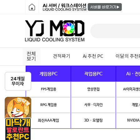
전체
견적짜기
Ai 추천 PC
이달의 추천
보기
게임용PC
작업용PC
Ai · 
FPS게임용
영상편집
AI이미지생성
RPG 게임용
사무 · 디자인
개발.
최신AAA게임
3D · 모델링
NVIDIA