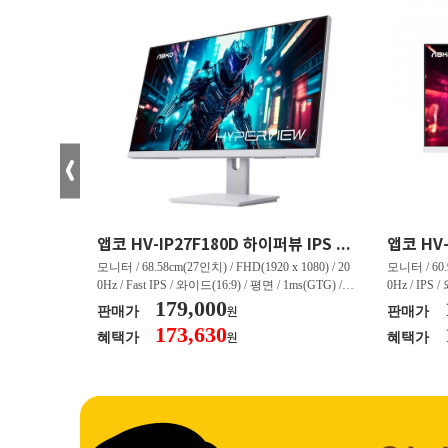
크로스오버 34WG165Hz CURVED R1500 400 White 게이밍 무결점
앱코 HV-IP27F180D 하이퍼뷰 IPS FHD 200 HDR 무결점
(3440 x 144
모니터 / 68.58cm(27인치) / FHD(1920 x 1080) / 20
모니터 / 60.9
/ 커브드 / 15
0Hz / Fast IPS / 와이드(16:9) / 평면 / 1ms(GTG) / 3
0Hz / IPS 
/ 스피커 내장 /
50nit / 1,000:1 / 헤드폰 아웃 / LED 조명 / 틸트(상
179,000
50nit / 1
판매가
판매가
원
.45kg / [색
하) / 6kg / [색상영역] / sRGB:128% / Adobe RGB:8
하) / 4.9kg
173,630
혜택가
혜택가
원
30% / DCI-P
5% / DCI-P3:91% / NTSC:90% / [게임특화] / 조준
80% / DCI
 블랙 이퀄라이
선 표시 / Adaptive Sync / FreeSync / [단자정보] / H
선 표시 / Ada
eeSync / [단자
DMI / DP
DMI / DP