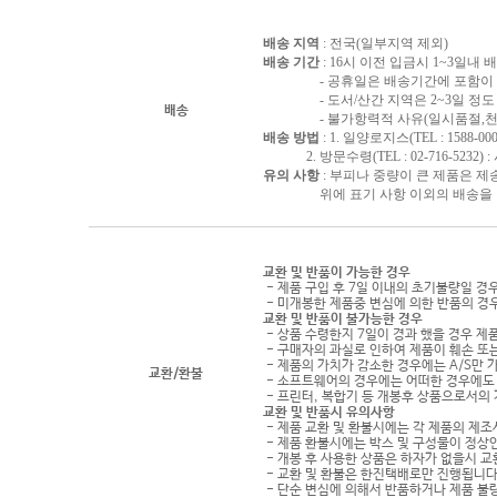
배송 지역
: 전국(일부지역 제외)
배송 기간
: 16시 이전 입금시 1~3일내
- 공휴일은 배송기간에 포함이 되
- 도서/산간 지역은 2~3일 정도 
배송
- 불가항력적 사유(일시품절,천재지
배송 방법
: 1. 일양로지스(TEL : 1588-000
2. 방문수령(TEL : 02-716-5232)
유의 사항
: 부피나 중량이 큰 제품은 제
위에 표기 사항 이외의 배송을 원하
교환 및 반품이 가능한 경우
- 제품 구입 후 7일 이내의 초기불량일 경
- 미개봉한 제품중 변심에 의한 반품의 경
교환 및 반품이 불가능한 경우
- 상품 수령한지 7일이 경과 했을 경우 제품
- 구매자의 과실로 인하여 제품이 훼손 또
- 제품의 가치가 감소한 경우에는 A/S만 
교환/환불
- 소프트웨어의 경우에는 어떠한 경우에도 
- 프린터, 복합기 등 개봉후 상품으로서의
교환 및 반품시 유의사항
- 제품 교환 및 환불시에는 각 제품의 제조
- 제품 환불시에는 박스 및 구성물이 정상
- 개봉 후 사용한 상품은 하자가 없을시 
- 교환 및 환불은 한진택배로만 진행됩니다
- 단순 변심에 의해서 반품하거나 제품 불