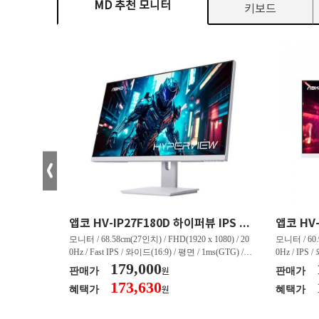
MD 추천 모니터
키보드
크로스오버 34WG165Hz CURVED R1500 400 White 게이밍 무결점
앱코 HV-IP27F180D 하이퍼뷰 IPS FHD 200 HDR 무결점
(3440 x 144
모니터 / 68.58cm(27인치) / FHD(1920 x 1080) / 20
모니터 / 60.9
/ 커브드 / 15
0Hz / Fast IPS / 와이드(16:9) / 평면 / 1ms(GTG) / 3
0Hz / IPS 
/ 스피커 내장 /
50nit / 1,000:1 / 헤드폰 아웃 / LED 조명 / 틸트(상
179,000
50nit / 1
판매가
판매가
원
.45kg / [색
하) / 6kg / [색상영역] / sRGB:128% / Adobe RGB:8
하) / 4.9kg
173,630
혜택가
혜택가
원
30% / DCI-P
5% / DCI-P3:91% / NTSC:90% / [게임특화] / 조준
80% / DCI
 블랙 이퀄라이
선 표시 / Adaptive Sync / FreeSync / [단자정보] / H
선 표시 / Ada
eeSync / [단자
DMI / DP
DMI / DP