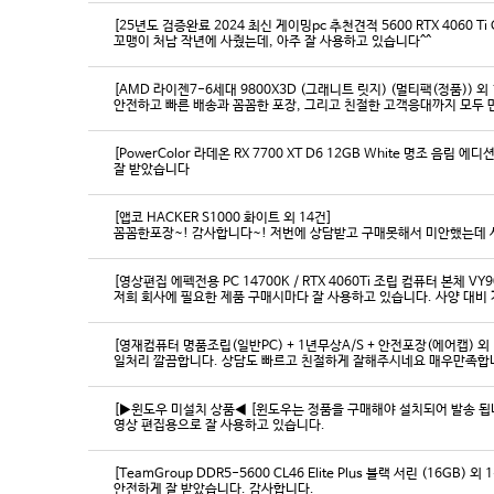
[25년도 검증완료 2024 최신 게이밍pc 추천견적 5600 RTX 4060 Ti
꼬맹이 처남 작년에 사줬는데, 아주 잘 사용하고 있습니다^^
[AMD 라이젠7-6세대 9800X3D (그래니트 릿지) (멀티팩(정품)) 외 
[PowerColor 라데온 RX 7700 XT D6 12GB White 명조 음림 
잘 받았습니다
[앱코 HACKER S1000 화이트 외 14건]
꼼꼼한포장~! 감사합니다~! 저번에 상담받고 구매못해서 미안했는데 
[영상편집 에펙전용 PC 14700K / RTX 4060Ti 조립 컴퓨터 본체 VY9
[영재컴퓨터 명품조립(일반PC) + 1년무상A/S + 안전포장(에어캡) 외 
일처리 깔끔합니다. 상담도 빠르고 친절하게 잘해주시네요 매우만족합
[▶윈도우 미설치 상품◀ [윈도우는 정품을 구매해야 설치되어 발송 됩니다
영상 편집용으로 잘 사용하고 있습니다.
[TeamGroup DDR5-5600 CL46 Elite Plus 블랙 서린 (16GB) 외 
안전하게 잘 받았습니다. 감사합니다.