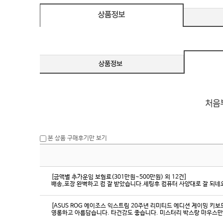
본 상품 구매후기만 보기
[금액별 추가운임 보험료(301만원~500만원) 외 12건]
배송,포장 완벽하고 컴 잘 받았습니다.세팅후 컴퓨터 사양대로 잘 되네요
[ASUS ROG 에이조스 익스트림 20주년 리미티드 에디션 게이밍 키보
영롱하고 아름답습니다. 타건감도 좋습니다. 미스터리 박스랑 마우스만