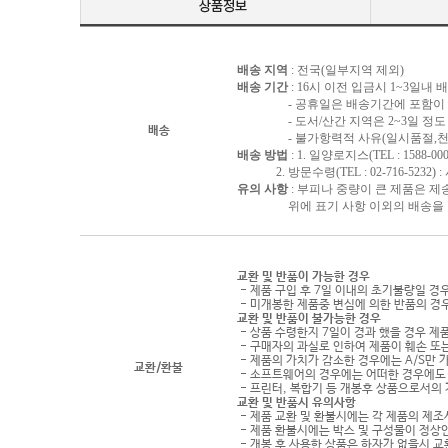
배송 지역
: 전국(일부지역 제외)
배송 기간
: 16시 이전 입금시 1~3일내
- 공휴일은 배송기간에 포함이 되
- 도서/산간 지역은 2~3일 정도 
배송
- 불가항력적 사유(일시품절,천재지
배송 방법
: 1. 일양로지스(TEL : 1588-000
2. 방문수령(TEL : 02-716-5232)
유의 사항
: 부피나 중량이 큰 제품은 제
위에 표기 사항 이외의 배송을 원하
교환 및 반품이 가능한 경우
- 제품 구입 후 7일 이내의 초기불량일 경
- 미개봉한 제품중 변심에 의한 반품의 경
교환 및 반품이 불가능한 경우
- 상품 수령한지 7일이 경과 했을 경우 제품
- 구매자의 과실로 인하여 제품이 훼손 또
- 제품의 가치가 감소한 경우에는 A/S만 
교환/환불
- 소프트웨어의 경우에는 어떠한 경우에도 
- 프린터, 복합기 등 개봉후 상품으로서의
교환 및 반품시 유의사항
- 제품 교환 및 환불시에는 각 제품의 제조
- 제품 환불시에는 박스 및 구성물이 정상
- 개봉 후 사용한 상품은 하자가 없을시 