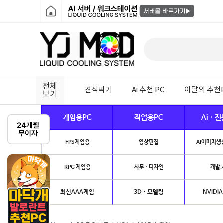
전체
견적짜기
Ai 추천 PC
이달의 추천
보기
게임용PC
작업용PC
Ai · 
FPS게임용
영상편집
AI이미지생성
RPG 게임용
사무 · 디자인
개발.
최신AAA게임
3D · 모델링
NVIDIA