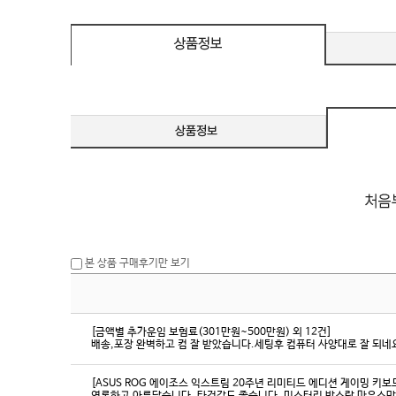
eeSync / [단자
DMI / DP
DMI / DP
본 상품 구매후기만 보기
[금액별 추가운임 보험료(301만원~500만원) 외 12건]
배송,포장 완벽하고 컴 잘 받았습니다.세팅후 컴퓨터 사양대로 잘 되네요
[ASUS ROG 에이조스 익스트림 20주년 리미티드 에디션 게이밍 키보