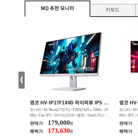
MD 추천 모니터
키보드
크로스오버 34WG165Hz CURVED R1500 400 White 게이밍 무결점
앱코 HV-IP27F180D 하이퍼뷰 IPS FHD 200 HDR 무결점
(3440 x 144
모니터 / 68.58cm(27인치) / FHD(1920 x 1080) / 20
모니터 / 60.9
/ 커브드 / 15
0Hz / Fast IPS / 와이드(16:9) / 평면 / 1ms(GTG) / 3
0Hz / IPS 
/ 스피커 내장 /
50nit / 1,000:1 / 헤드폰 아웃 / LED 조명 / 틸트(상
179,000
50nit / 1
판매가
판매가
원
.45kg / [색
하) / 6kg / [색상영역] / sRGB:128% / Adobe RGB:8
하) / 4.9kg
173,630
혜택가
혜택가
원
30% / DCI-P
5% / DCI-P3:91% / NTSC:90% / [게임특화] / 조준
80% / DCI
 블랙 이퀄라이
선 표시 / Adaptive Sync / FreeSync / [단자정보] / H
선 표시 / Ada