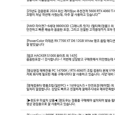
영롱하고 아름답습니다. 타건감도 좋습니다. 미스터리 박스랑 마우스만
[25년도 검증완료 2024 최신 게이밍pc 추천견적 5600 RTX 4060 Ti
꼬맹이 처남 작년에 사줬는데, 아주 잘 사용하고 있습니다^^
[AMD 라이젠7-6세대 9800X3D (그래니트 릿지) (멀티팩(정품)) 외 
[PowerColor 라데온 RX 7700 XT D6 12GB White 명조 음림 
잘 받았습니다
[앱코 HACKER S1000 화이트 외 14건]
꼼꼼한포장~! 감사합니다~! 저번에 상담받고 구매못해서 미안했는데 
[영상편집 에펙전용 PC 14700K / RTX 4060Ti 조립 컴퓨터 본체 VY9
[영재컴퓨터 명품조립(일반PC) + 1년무상A/S + 안전포장(에어캡) 외 
일처리 깔끔합니다. 상담도 빠르고 친절하게 잘해주시네요 매우만족합
[▶윈도우 미설치 상품◀ [윈도우는 정품을 구매해야 설치되어 발송 됩니다
영상 편집용으로 잘 사용하고 있습니다.