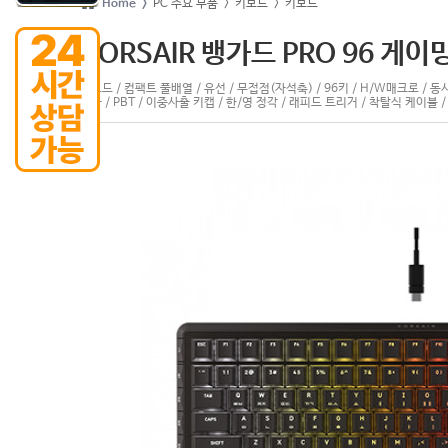
Home >
PC 주요 부품
> 키보드
> 키보드
CORSAIR 뱅가드 PRO 96 게이
키보드 / 컴팩트 풀배열 / 유선 / 무접점(자석축) / 96키 / H/W매크로 / 동시
잠금 / PBT / 이중사출 키캡 / 한/영 정각 / 래피드 트리거 / 착탈식 케이블 /