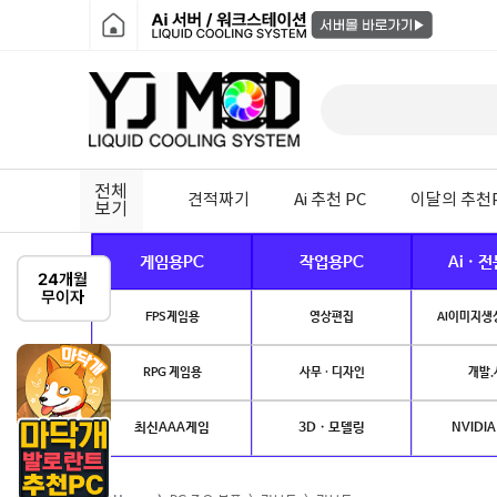
전체
견적짜기
Ai 추천 PC
이달의 추천
보기
게임용PC
작업용PC
Ai · 
FPS게임용
영상편집
AI이미지생성
RPG 게임용
사무 · 디자인
개발.
최신AAA게임
3D · 모델링
NVIDIA