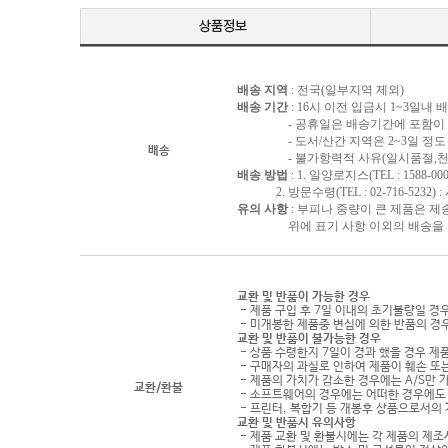
배송 지역
: 전국(일부지역 제외)
배송 기간
: 16시 이전 입금시 1~3일내
- 공휴일은 배송기간에 포함이 되
- 도서/산간 지역은 2~3일 정도 
배송
- 불가항력적 사유(일시품절,천재지
배송 방법
: 1. 일양로지스(TEL : 1588-000
2. 방문수령(TEL : 02-716-5232)
유의 사항
: 부피나 중량이 큰 제품은 제
위에 표기 사항 이외의 배송을 원하
교환 및 반품이 가능한 경우
- 제품 구입 후 7일 이내의 초기불량일 경
- 미개봉한 제품중 변심에 의한 반품의 경
교환 및 반품이 불가능한 경우
- 상품 수령한지 7일이 경과 했을 경우 제품
- 구매자의 과실로 인하여 제품이 훼손 또
- 제품의 가치가 감소한 경우에는 A/S만 
교환/환불
- 소프트웨어의 경우에는 어떠한 경우에도 
- 프린터, 복합기 등 개봉후 상품으로서의
교환 및 반품시 유의사항
- 제품 교환 및 환불시에는 각 제품의 제조