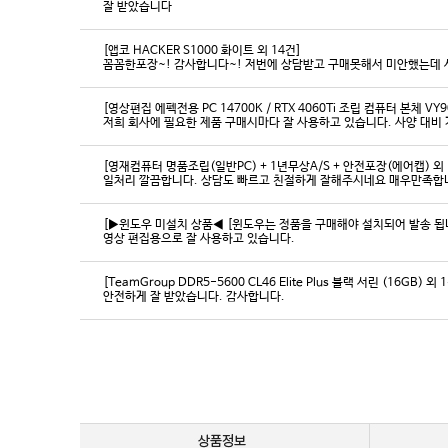
잘 받았습니다
[앱코 HACKER S1000 화이트 외 14건]
꼼꼼한포장~! 감사합니다~! 저번에 상담받고 구매못해서 미안했는데 
[영상편집 에펙전용 PC 14700K / RTX 4060Ti 조립 컴퓨터 본체 VY9
[영재컴퓨터 명품조립(일반PC) + 1년무상A/S + 안전포장(에어캡) 외 
일처리 깔끔합니다. 상담도 빠르고 친절하게 잘해주시네요 매우만족합
[▶윈도우 미설치 상품◀ [윈도우는 정품을 구매해야 설치되어 발송 됩니다
영상 편집용으로 잘 사용하고 있습니다.
[TeamGroup DDR5-5600 CL46 Elite Plus 블랙 서린 (16GB) 외 
안전하게 잘 받았습니다. 감사합니다.