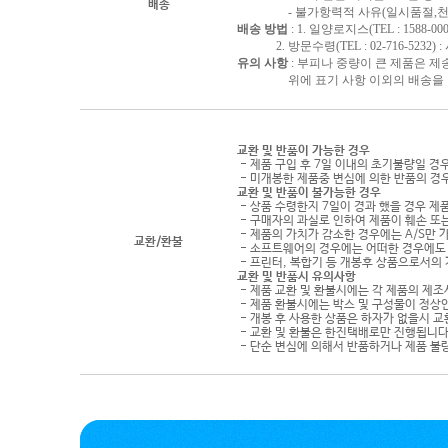
배송
- 불가항력적 사유(일시품절,천재지
배송 방법
: 1. 일양로지스(TEL : 1588-000
2. 방문수령(TEL : 02-716-5232)
유의 사항
: 부피나 중량이 큰 제품은 제
위에 표기 사항 이외의 배송을 원하
교환 및 반품이 가능한 경우
- 제품 구입 후 7일 이내의 초기불량일 경
- 미개봉한 제품중 변심에 의한 반품의 경
교환 및 반품이 불가능한 경우
- 상품 수령한지 7일이 경과 했을 경우 제품
- 구매자의 과실로 인하여 제품이 훼손 또
- 제품의 가치가 감소한 경우에는 A/S만 
교환/환불
- 소프트웨어의 경우에는 어떠한 경우에도 
- 프린터, 복합기 등 개봉후 상품으로서의
교환 및 반품시 유의사항
- 제품 교환 및 환불시에는 각 제품의 제조
- 제품 환불시에는 박스 및 구성물이 정상
- 개봉 후 사용한 상품은 하자가 없을시 
- 교환 및 환불은 한진택배로만 진행됩니다
- 단순 변심에 의해서 반품하거나 제품 불