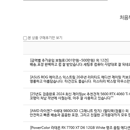
본 상품 구매후기만 보기
[금액별 추가운임 보험료(301만원~500만원) 외 12건]
배송,포장 완벽하고 컴 잘 받았습니다.세팅후 컴퓨터 사양대로 잘 되네요
[ASUS ROG 에이조스 익스트림 20주년 리미티드 에디션 게이밍 키보
영롱하고 아름답습니다. 타건감도 좋습니다. 미스터리 박스랑 마우스만
[25년도 검증완료 2024 최신 게이밍pc 추천견적 5600 RTX 4060 Ti
꼬맹이 처남 작년에 사줬는데, 아주 잘 사용하고 있습니다^^
[AMD 라이젠7-6세대 9800X3D (그래니트 릿지) (멀티팩(정품)) 외 
[PowerColor 라데온 RX 7700 XT D6 12GB White 명조 음림 