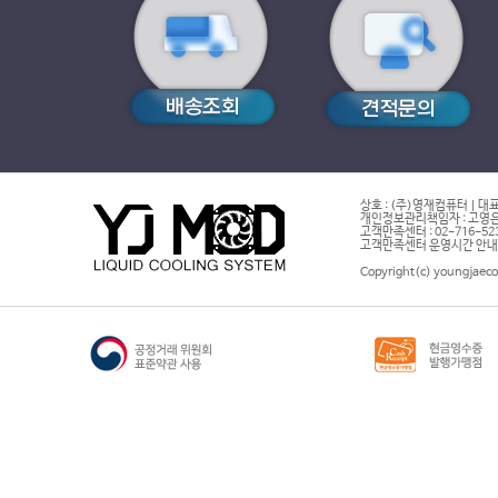
상호 : (주)영재컴퓨터 | 대표
개인정보관리책임자 : 고영은 
고객만족센터 : 02-716-5232 |
고객만족센터 운영시간 안내 : 
Copyright(c) youngjaeco