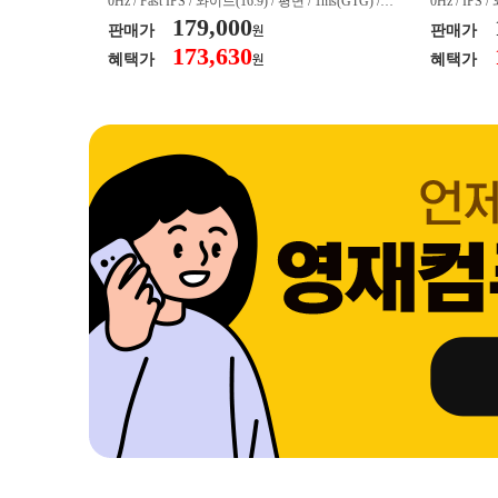
/ 커브드 / 15
0Hz / Fast IPS / 와이드(16:9) / 평면 / 1ms(GTG) / 3
0Hz / IPS 
/ 스피커 내장 /
50nit / 1,000:1 / 헤드폰 아웃 / LED 조명 / 틸트(상
179,000
50nit / 1
판매가
판매가
원
.45kg / [색
하) / 6kg / [색상영역] / sRGB:128% / Adobe RGB:8
하) / 4.9kg
173,630
혜택가
혜택가
원
30% / DCI-P
5% / DCI-P3:91% / NTSC:90% / [게임특화] / 조준
80% / DCI
 블랙 이퀄라이
선 표시 / Adaptive Sync / FreeSync / [단자정보] / H
선 표시 / Ada
eeSync / [단자
DMI / DP
DMI / DP