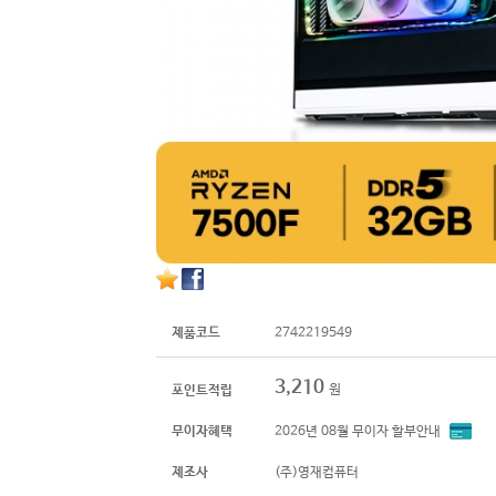
제품코드
2742219549
3,210
원
포인트적립
무이자혜택
2026년 08월 무이자 할부안내
제조사
(주)영재컴퓨터