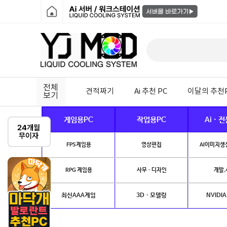
전체
견적짜기
Ai 추천 PC
이달의 추천
보기
게임용PC
작업용PC
Ai · 
FPS게임용
영상편집
AI이미지생성
RPG 게임용
사무 · 디자인
개발.
최신AAA게임
3D · 모델링
NVIDIA