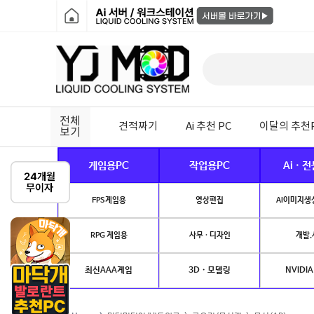
전체
견적짜기
Ai 추천 PC
이달의 추천
보기
게임용PC
작업용PC
Ai · 
FPS게임용
영상편집
AI이미지생성
RPG 게임용
사무 · 디자인
개발.
최신AAA게임
3D · 모델링
NVIDIA