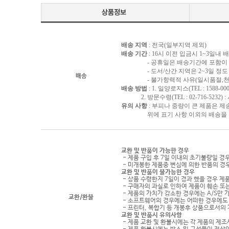
배송 지역
: 전국(일부지역 제외)
배송 기간
: 16시 이전 입금시 1~3일내
- 공휴일은 배송기간에 포함이 되
- 도서/산간 지역은 2~3일 정도 
배송
- 불가항력적 사유(일시품절,천재지
배송 방법
: 1. 일양로지스(TEL : 1588-000
2. 방문수령(TEL : 02-716-5232)
유의 사항
: 부피나 중량이 큰 제품은 제
위에 표기 사항 이외의 배송을 원하
교환 및 반품이 가능한 경우
- 제품 구입 후 7일 이내의 초기불량일 경
- 미개봉한 제품중 변심에 의한 반품의 경
교환 및 반품이 불가능한 경우
- 상품 수령한지 7일이 경과 했을 경우 제품
- 구매자의 과실로 인하여 제품이 훼손 또
- 제품의 가치가 감소한 경우에는 A/S만 
교환/환불
- 소프트웨어의 경우에는 어떠한 경우에도 
- 프린터, 복합기 등 개봉후 상품으로서의
교환 및 반품시 유의사항
- 제품 교환 및 환불시에는 각 제품의 제조