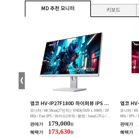
MD 추천 모니터
키보드
크로스오버 34WG165Hz CURVED R1500 400 White 게이밍 무결점
앱코 HV-IP27F180D 하이퍼뷰 IPS FHD 200 HDR 무결점
(3440 x 144
모니터 / 68.58cm(27인치) / FHD(1920 x 1080) / 20
모니터 / 60.9
/ 커브드 / 15
0Hz / Fast IPS / 와이드(16:9) / 평면 / 1ms(GTG) / 3
0Hz / IPS 
/ 스피커 내장 /
50nit / 1,000:1 / 헤드폰 아웃 / LED 조명 / 틸트(상
179,000
50nit / 1
판매가
판매가
원
.45kg / [색
하) / 6kg / [색상영역] / sRGB:128% / Adobe RGB:8
하) / 4.9kg
173,630
혜택가
혜택가
원
30% / DCI-P
5% / DCI-P3:91% / NTSC:90% / [게임특화] / 조준
80% / DCI
 블랙 이퀄라이
선 표시 / Adaptive Sync / FreeSync / [단자정보] / H
선 표시 / Ada