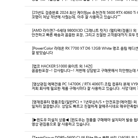
[25년도 검증완료 2024 최신 게이밍pc 추천견적 5600 RTX 4060 Ti
꼬맹이 처남 작년에 사줬는데, 아주 잘 사용하고 있습니다^^
[AMD 라이젠7-6세대 9800X3D (그래니트 릿지) (멀티팩(정품)) 외 
[PowerColor 라데온 RX 7700 XT D6 12GB White 명조 음림 
잘 받았습니다
[앱코 HACKER S1000 화이트 외 14건]
꼼꼼한포장~! 감사합니다~! 저번에 상담받고 구매못해서 미안했는데 
[영상편집 에펙전용 PC 14700K / RTX 4060Ti 조립 컴퓨터 본체 VY9
[영재컴퓨터 명품조립(일반PC) + 1년무상A/S + 안전포장(에어캡) 외 
일처리 깔끔합니다. 상담도 빠르고 친절하게 잘해주시네요 매우만족합
[▶윈도우 미설치 상품◀ [윈도우는 정품을 구매해야 설치되어 발송 됩니다
영상 편집용으로 잘 사용하고 있습니다.