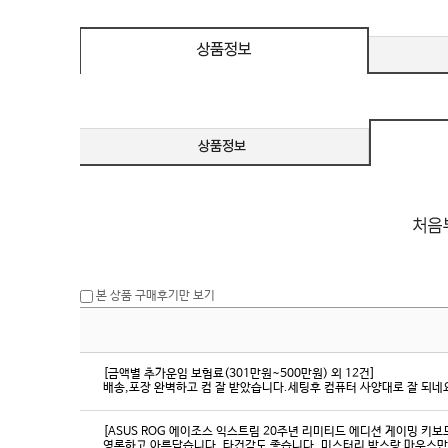
eeSync / [단자
DMI / DP
DMI / DP
본 상품 구매후기만 보기
[금액별 추가운임 보험료(301만원~500만원) 외 12건]
배송,포장 완벽하고 컴 잘 받았습니다.세팅후 컴퓨터 사양대로 잘 되네요
[ASUS ROG 에이조스 익스트림 20주년 리미티드 에디션 게이밍 키보
영롱하고 아름답습니다. 타건감도 좋습니다. 미스터리 박스랑 마우스만