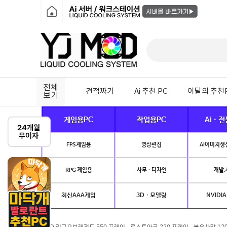
전체
견적짜기
Ai 추천 PC
이달의 추천
보기
게임용PC
작업용PC
Ai · 
FPS게임용
영상편집
AI이미지생성
RPG 게임용
사무 · 디자인
개발.
최신AAA게임
3D · 모델링
NVIDIA