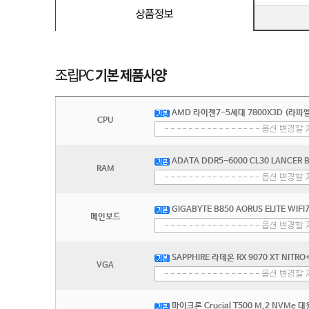
AMD 라이젠7-5세대 7800X3D (라파엘
CPU
ADATA DDR5-6000 CL30 LANCER
RAM
GIGABYTE B850 AORUS ELITE WI
메인보드
SAPPHIRE 라데온 RX 9070 XT NITRO
VGA
마이크론 Crucial T500 M.2 NVMe 