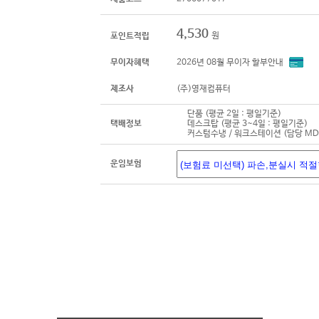
4,530
원
포인트적립
무이자혜택
2026년 08월 무이자 할부안내
제조사
(주)영재컴퓨터
단품 (평균 2일 : 평일기준)
택배정보
데스크탑 (평균 3~4일 : 평일기준)
커스텀수냉 / 워크스테이션 (담당 M
운임보험