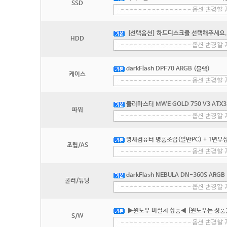
SSD
[선택옵션] 하드디스크를 선택해주세요.
HDD
darkFlash DPF70 ARGB (블랙)
케이스
쿨러마스터 MWE GOLD 750 V3 ATX3
파워
영재컴퓨터 명품조립(일반PC) + 1년무상
조립/AS
darkFlash NEBULA DN-360S ARGB
쿨러/튜닝
▶윈도우 미설치 상품◀ [윈도우는 정품
S/W