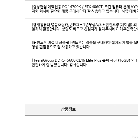
[영상편집 에펙전용 PC 14700K / RTX 4060Ti 조립 컴퓨터 본체 VY9
[영재컴퓨터 명품조립(일반PC) + 1년무상A/S + 안전포장(에어캡) 외 
일처리 깔끔합니다. 상담도 빠르고 친절하게 잘해주시네요 매우만족합
[▶윈도우 미설치 상품◀ [윈도우는 정품을 구매해야 설치되어 발송 됩니다
영상 편집용으로 잘 사용하고 있습니다.
[TeamGroup DDR5-5600 CL46 Elite Plus 블랙 서린 (16GB) 외 
안전하게 잘 받았습니다. 감사합니다.