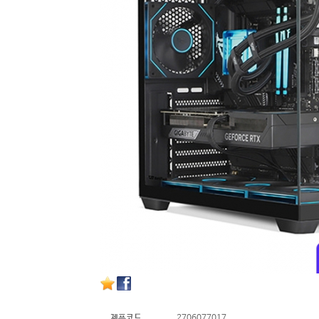
제품코드
2706077017