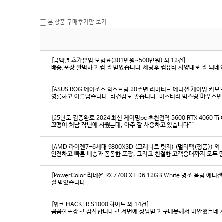
본 상품 구매후기만 보기
[금액별 추가운임 보험료(301만원~500만원) 외 12건]
배송,포장 완벽하고 컴 잘 받았습니다.세팅후 컴퓨터 사양대로 잘 되네요
[ASUS ROG 에이조스 익스트림 20주년 리미티드 에디션 게이밍 키보
영롱하고 아름답습니다. 타건감도 좋습니다. 미스터리 박스랑 마우스만
[25년도 검증완료 2024 최신 게이밍pc 추천견적 5600 RTX 4060 Ti
꼬맹이 처남 작년에 사줬는데, 아주 잘 사용하고 있습니다^^
[AMD 라이젠7-6세대 9800X3D (그래니트 릿지) (멀티팩(정품)) 외 
[PowerColor 라데온 RX 7700 XT D6 12GB White 명조 음림 
잘 받았습니다
[앱코 HACKER S1000 화이트 외 14건]
꼼꼼한포장~! 감사합니다~! 저번에 상담받고 구매못해서 미안했는데 