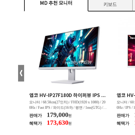
MD 추천 모니터
키보드
크로스오버 34WG165Hz CURVED R1500 400 White 게이밍 무결점
앱코 HV-IP27F180D 하이퍼뷰 IPS FHD 200 HDR 무결점
(3440 x 144
모니터 / 68.58cm(27인치) / FHD(1920 x 1080) / 20
모니터 / 60.9
/ 커브드 / 15
0Hz / Fast IPS / 와이드(16:9) / 평면 / 1ms(GTG) / 3
0Hz / IPS 
/ 스피커 내장 /
50nit / 1,000:1 / 헤드폰 아웃 / LED 조명 / 틸트(상
179,000
50nit / 1
판매가
판매가
원
.45kg / [색
하) / 6kg / [색상영역] / sRGB:128% / Adobe RGB:8
하) / 4.9kg
173,630
혜택가
혜택가
원
30% / DCI-P
5% / DCI-P3:91% / NTSC:90% / [게임특화] / 조준
80% / DCI
 블랙 이퀄라이
선 표시 / Adaptive Sync / FreeSync / [단자정보] / H
선 표시 / Ada
eeSync / [단자
DMI / DP
DMI / DP