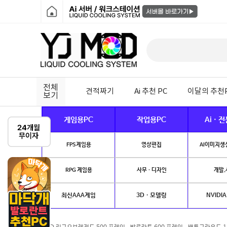
전체
견적짜기
Ai 추천 PC
이달의 추천
보기
게임용PC
작업용PC
Ai · 
FPS게임용
영상편집
AI이미지생성
RPG 게임용
사무 · 디자인
개발.
최신AAA게임
3D · 모델링
NVIDIA