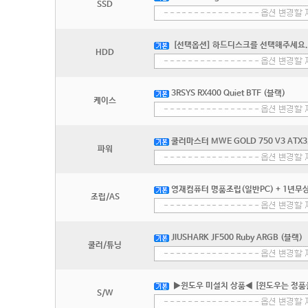
SSD
[선택옵션] 하드디스크를 선택해주세요.
HDD
3RSYS RX400 Quiet BTF (블랙)
케이스
쿨러마스터 MWE GOLD 750 V3 ATX3
파워
영재컴퓨터 명품조립(일반PC) + 1년무상
조립/AS
JIUSHARK JF500 Ruby ARGB (블랙)
쿨러/튜닝
▶윈도우 미설치 상품◀ [윈도우는 정품
S/W