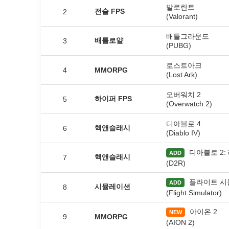
발로란트
전술 FPS
2
(Valorant)
배틀그라운드
배틀로얄
3
(PUBG)
로스트아크
4
MMORPG
(Lost Ark)
오버워치 2
하이퍼 FPS
5
(Overwatch 2)
디아블로 4
핵앤슬래시
6
(Diablo IV)
디아블로 2:
ADD
핵앤슬래시
7
(D2R)
플라이트 시
ADD
시뮬레이션
8
(Flight Simulator)
아이온 2
NEW
9
MMORPG
(AION 2)