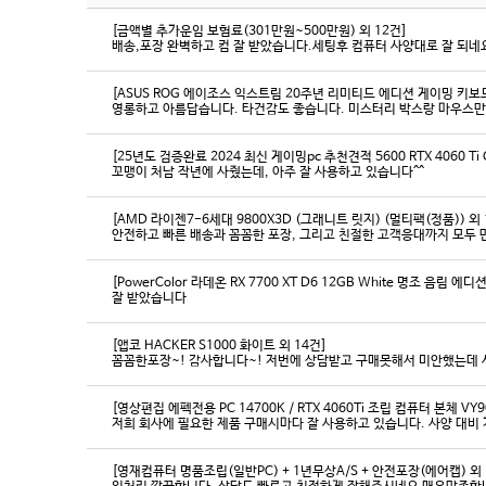
[금액별 추가운임 보험료(301만원~500만원) 외 12건]
배송,포장 완벽하고 컴 잘 받았습니다.세팅후 컴퓨터 사양대로 잘 되네요
[ASUS ROG 에이조스 익스트림 20주년 리미티드 에디션 게이밍 키보
영롱하고 아름답습니다. 타건감도 좋습니다. 미스터리 박스랑 마우스만
[25년도 검증완료 2024 최신 게이밍pc 추천견적 5600 RTX 4060 Ti
꼬맹이 처남 작년에 사줬는데, 아주 잘 사용하고 있습니다^^
[AMD 라이젠7-6세대 9800X3D (그래니트 릿지) (멀티팩(정품)) 외 
[PowerColor 라데온 RX 7700 XT D6 12GB White 명조 음림 
잘 받았습니다
[앱코 HACKER S1000 화이트 외 14건]
꼼꼼한포장~! 감사합니다~! 저번에 상담받고 구매못해서 미안했는데 
[영상편집 에펙전용 PC 14700K / RTX 4060Ti 조립 컴퓨터 본체 VY9
[영재컴퓨터 명품조립(일반PC) + 1년무상A/S + 안전포장(에어캡) 외 