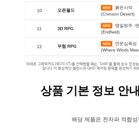
붉은사막
NEW
오픈월드
10
(Crimson Desert)
명일방주: 
NEW
11
3D RPG
(Endfield)
연운십육성
NEW
무협 RPG
12
(Where Winds Mee
라데온 그래픽카드(9070 XT)를 선택했을 때는 'SAM'을 통해 순수 깡성능
입니다.이 환상적인 밸런스의 QHD 게이밍 본체를 완성하기 위해,
상품 기본 정보 안
해당 제품은 전자파 적합성