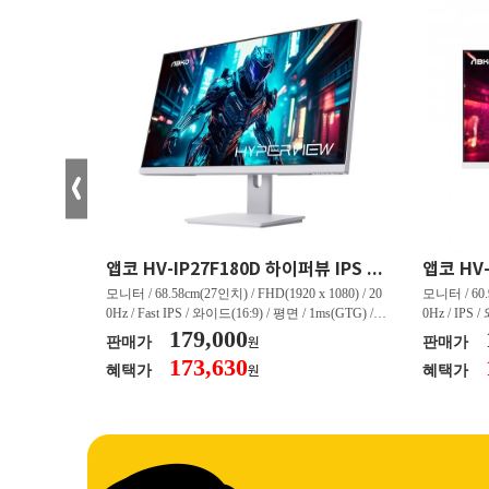
크로스오버 34WG165Hz CURVED R1500 400 White 게이밍 무결점
앱코 HV-IP27F180D 하이퍼뷰 IPS FHD 200 HDR 무결점
(3440 x 144
모니터 / 68.58cm(27인치) / FHD(1920 x 1080) / 20
모니터 / 60.9
/ 커브드 / 15
0Hz / Fast IPS / 와이드(16:9) / 평면 / 1ms(GTG) / 3
0Hz / IPS 
/ 스피커 내장 /
50nit / 1,000:1 / 헤드폰 아웃 / LED 조명 / 틸트(상
179,000
50nit / 1
판매가
판매가
원
.45kg / [색
하) / 6kg / [색상영역] / sRGB:128% / Adobe RGB:8
하) / 4.9kg
173,630
혜택가
혜택가
원
30% / DCI-P
5% / DCI-P3:91% / NTSC:90% / [게임특화] / 조준
80% / DCI
 블랙 이퀄라이
선 표시 / Adaptive Sync / FreeSync / [단자정보] / H
선 표시 / Ada
eeSync / [단자
DMI / DP
DMI / DP