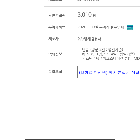
3,010
원
포인트적립
무이자혜택
2026년 08월 무이자 할부안내
제조사
(주)영재컴퓨터
단품 (평균 2일 : 평일기준)
택배정보
데스크탑 (평균 3~4일 : 평일기준)
커스텀수냉 / 워크스테이션 (담당 M
운임보험