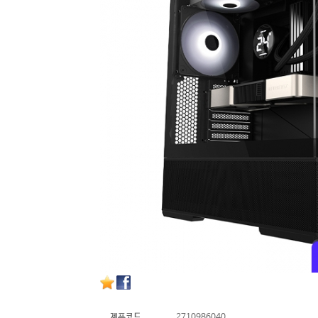
제품코드
2710986040