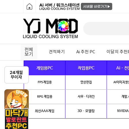
전체
견적짜기
Ai 추천 PC
이달의 추천
보기
게임용PC
작업용PC
Ai · 
FPS게임용
영상편집
AI이미지생성
RPG 게임용
사무 · 디자인
개발.
최신AAA게임
3D · 모델링
NVIDIA