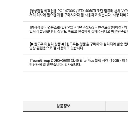
[영상편집 에펙전용 PC 14700K / RTX 4060Ti 조립 컴퓨터 본체 VY9
[영재컴퓨터 명품조립(일반PC) + 1년무상A/S + 안전포장(에어캡) 외 
일처리 깔끔합니다. 상담도 빠르고 친절하게 잘해주시네요 매우만족합
[▶윈도우 미설치 상품◀ [윈도우는 정품을 구매해야 설치되어 발송 됩니다
영상 편집용으로 잘 사용하고 있습니다.
[TeamGroup DDR5-5600 CL46 Elite Plus 블랙 서린 (16GB) 외 
안전하게 잘 받았습니다. 감사합니다.