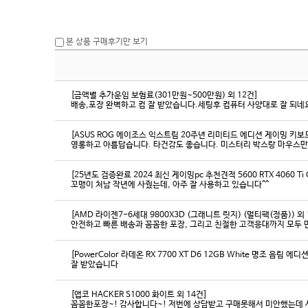
본 상품 구매후기만 보기
[금액별 추가운임 보험료(301만원~500만원) 외 12건]
배송,포장 완벽하고 컴 잘 받았습니다.세팅후 컴퓨터 사양대로 잘 되네요
[ASUS ROG 에이조스 익스트림 20주년 리미티드 에디션 게이밍 키보
영롱하고 아름답습니다. 타건감도 좋습니다. 미스터리 박스랑 마우스만
[25년도 검증완료 2024 최신 게이밍pc 추천견적 5600 RTX 4060 Ti
꼬맹이 처남 작년에 사줬는데, 아주 잘 사용하고 있습니다^^
[AMD 라이젠7-6세대 9800X3D (그래니트 릿지) (멀티팩(정품)) 외 
[PowerColor 라데온 RX 7700 XT D6 12GB White 명조 음림 
잘 받았습니다
[앱코 HACKER S1000 화이트 외 14건]
꼼꼼한포장~! 감사합니다~! 저번에 상담받고 구매못해서 미안했는데 