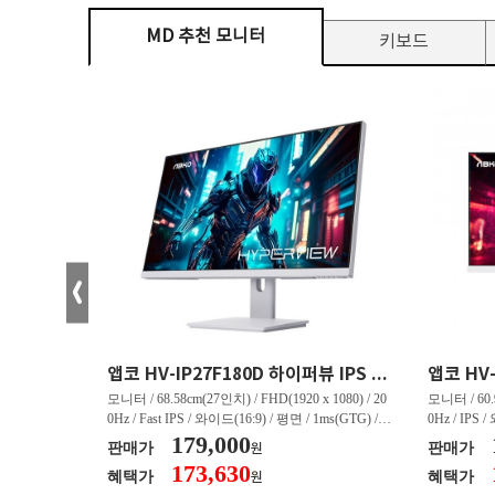
MD 추천 모니터
키보드
크로스오버 34WG165Hz CURVED R1500 400 White 게이밍 무결점
앱코 HV-IP27F180D 하이퍼뷰 IPS FHD 200 HDR 무결점
(3440 x 144
모니터 / 68.58cm(27인치) / FHD(1920 x 1080) / 20
모니터 / 60.9
/ 커브드 / 15
0Hz / Fast IPS / 와이드(16:9) / 평면 / 1ms(GTG) / 3
0Hz / IPS 
/ 스피커 내장 /
50nit / 1,000:1 / 헤드폰 아웃 / LED 조명 / 틸트(상
179,000
50nit / 1
판매가
판매가
원
.45kg / [색
하) / 6kg / [색상영역] / sRGB:128% / Adobe RGB:8
하) / 4.9kg
173,630
혜택가
혜택가
원
30% / DCI-P
5% / DCI-P3:91% / NTSC:90% / [게임특화] / 조준
80% / DCI