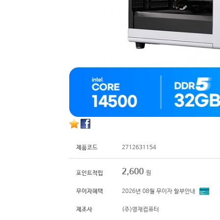
제품코드
2712631154
2,600
원
포인트적립
무이자혜택
2026년 08월 무이자 할부안내
제조사
(주)영재컴퓨터