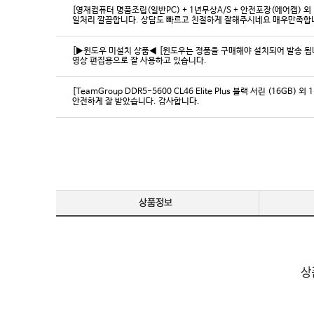
[영재컴퓨터 명품조립(일반PC) + 1년무상A/S + 안전포장(에어캡) 외 
일처리 깔끔합니다. 상담도 빠르고 친절하게 잘해주시네요 매우만족합
[▶윈도우 미설치 상품◀ [윈도우는 정품을 구매해야 설치되어 발송 됩니다
영상 편집용으로 잘 사용하고 있습니다.
[TeamGroup DDR5-5600 CL46 Elite Plus 블랙 서린 (16GB) 외 
안전하게 잘 받았습니다. 감사합니다.