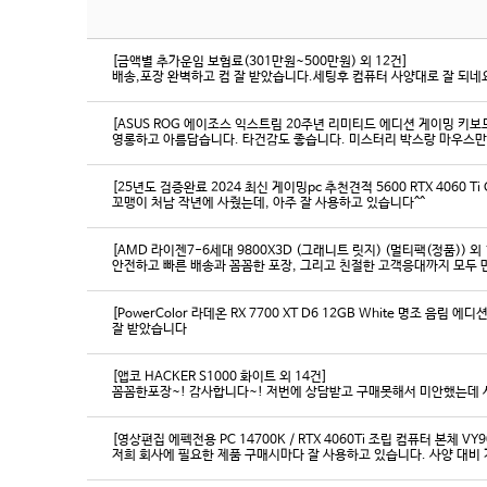
[금액별 추가운임 보험료(301만원~500만원) 외 12건]
배송,포장 완벽하고 컴 잘 받았습니다.세팅후 컴퓨터 사양대로 잘 되네요
[ASUS ROG 에이조스 익스트림 20주년 리미티드 에디션 게이밍 키보
영롱하고 아름답습니다. 타건감도 좋습니다. 미스터리 박스랑 마우스만
[25년도 검증완료 2024 최신 게이밍pc 추천견적 5600 RTX 4060 Ti
꼬맹이 처남 작년에 사줬는데, 아주 잘 사용하고 있습니다^^
[AMD 라이젠7-6세대 9800X3D (그래니트 릿지) (멀티팩(정품)) 외 
[PowerColor 라데온 RX 7700 XT D6 12GB White 명조 음림 
잘 받았습니다
[앱코 HACKER S1000 화이트 외 14건]
꼼꼼한포장~! 감사합니다~! 저번에 상담받고 구매못해서 미안했는데 
[영상편집 에펙전용 PC 14700K / RTX 4060Ti 조립 컴퓨터 본체 VY9