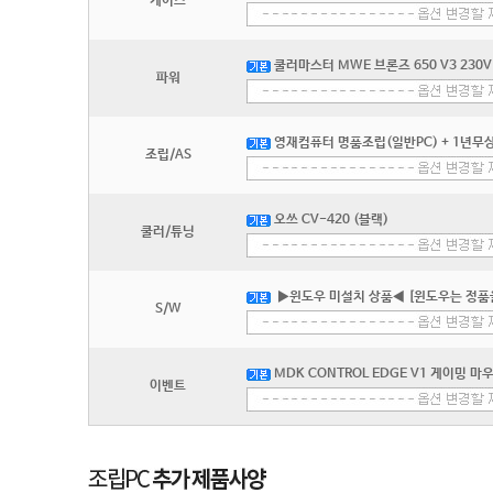
케이스
쿨러마스터 MWE 브론즈 650 V3 230V
파워
영재컴퓨터 명품조립(일반PC) + 1년무상
조립/AS
오쓰 CV-420 (블랙)
쿨러/튜닝
▶윈도우 미설치 상품◀ [윈도우는 정품
S/W
MDK CONTROL EDGE V1 게이밍 마
이벤트