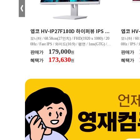
크로스오버 34WG165Hz CURVED R1500 400 White 게이밍 무결점
앱코 HV-IP27F180D 하이퍼뷰 IPS FHD 200 HDR 무결점
(3440 x 144
모니터 / 68.58cm(27인치) / FHD(1920 x 1080) / 20
모니터 / 60.9
/ 커브드 / 15
0Hz / Fast IPS / 와이드(16:9) / 평면 / 1ms(GTG) / 3
0Hz / IPS 
/ 스피커 내장 /
50nit / 1,000:1 / 헤드폰 아웃 / LED 조명 / 틸트(상
179,000
50nit / 1
판매가
판매가
원
.45kg / [색
하) / 6kg / [색상영역] / sRGB:128% / Adobe RGB:8
하) / 4.9kg
173,630
혜택가
혜택가
원
30% / DCI-P
5% / DCI-P3:91% / NTSC:90% / [게임특화] / 조준
80% / DCI
 블랙 이퀄라이
선 표시 / Adaptive Sync / FreeSync / [단자정보] / H
선 표시 / Ada
eeSync / [단자
DMI / DP
DMI / DP