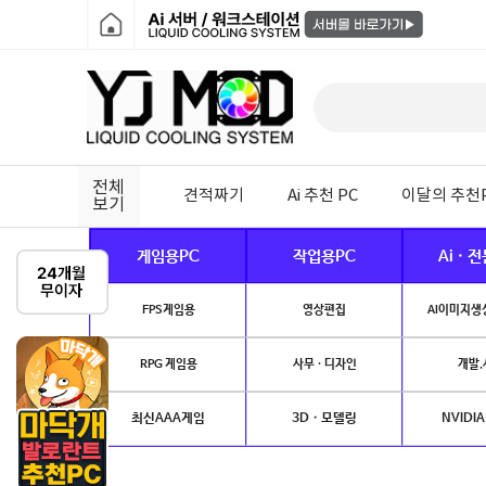
전체
견적짜기
Ai 추천 PC
이달의 추천
보기
게임용PC
작업용PC
Ai · 
FPS게임용
영상편집
AI이미지생성
RPG 게임용
사무 · 디자인
개발.
최신AAA게임
3D · 모델링
NVIDIA