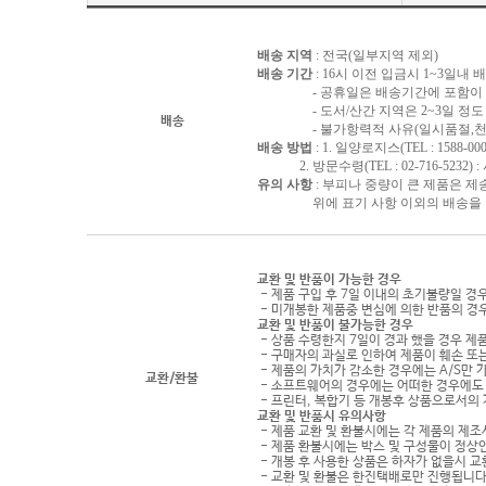
배송 지역
: 전국(일부지역 제외)
배송 기간
: 16시 이전 입금시 1~3일내
- 공휴일은 배송기간에 포함이 되
- 도서/산간 지역은 2~3일 정도 
배송
- 불가항력적 사유(일시품절,천재지
배송 방법
: 1. 일양로지스(TEL : 1588-000
2. 방문수령(TEL : 02-716-5232)
유의 사항
: 부피나 중량이 큰 제품은 제
위에 표기 사항 이외의 배송을 원하
교환 및 반품이 가능한 경우
- 제품 구입 후 7일 이내의 초기불량일 경
- 미개봉한 제품중 변심에 의한 반품의 경
교환 및 반품이 불가능한 경우
- 상품 수령한지 7일이 경과 했을 경우 제품
- 구매자의 과실로 인하여 제품이 훼손 또
- 제품의 가치가 감소한 경우에는 A/S만 
교환/환불
- 소프트웨어의 경우에는 어떠한 경우에도 
- 프린터, 복합기 등 개봉후 상품으로서의
교환 및 반품시 유의사항
- 제품 교환 및 환불시에는 각 제품의 제조
- 제품 환불시에는 박스 및 구성물이 정상
- 개봉 후 사용한 상품은 하자가 없을시 
- 교환 및 환불은 한진택배로만 진행됩니다