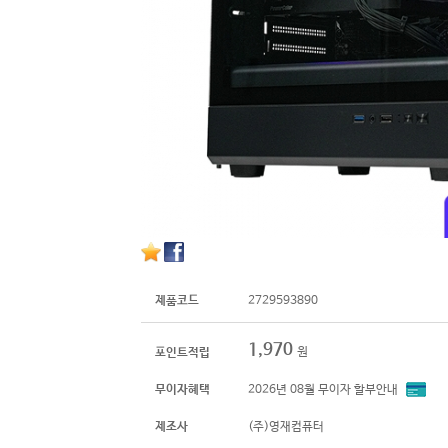
제품코드
2729593890
1,970
원
포인트적립
무이자혜택
2026년 08월 무이자 할부안내
제조사
(주)영재컴퓨터