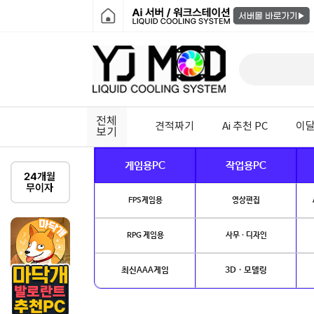
전체
견적짜기
Ai 추천 PC
이달
보기
게임용PC
작업용PC
FPS게임용
영상편집
RPG 게임용
사무 · 디자인
최신AAA게임
3D · 모델링