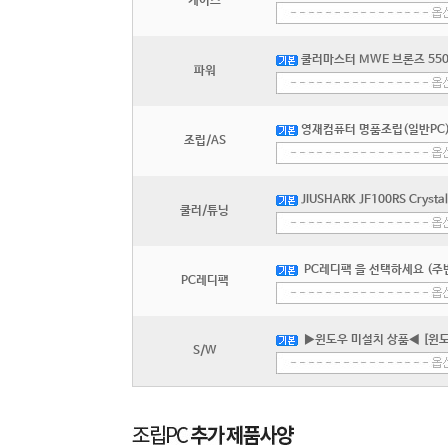
케이스
쿨러마스터 MWE 브론즈 550 V
파워
영재컴퓨터 명품조립(일반PC) 
조립/AS
JIUSHARK JF100RS Crysta
쿨러/튜닝
PC레디팩 을 선택하세요 (주변
PC레디팩
▶윈도우 미설치 상품◀ [윈도
S/W