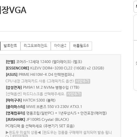
내장VGA
발로란트
리그오브레전드
아이온2
배틀필드6
[인텔]
코어i5-12세대 12400 (엘더레이크) (벌크)
[ESSENCORE]
KLEVV DDR4-3200 CL22 (16GB) x2 (32GB)
[ASUS]
PRIME H610M-K D4 인텍앤컴퍼니
CPU 내장 그래픽카드 사용 (그래픽카드 옵션)
사양추가
[삼성전자]
PM9A1 M.2 NVMe 병행수입 (1TB)
[선택옵션] 하드디스크를 선택해주세요.
사양추가
[아이구주]
HATCH S300 (블랙)
[쿨러마스터]
MWE 브론즈 550 V3 230V ATX3.1
[영재컴퓨터]
명품조립(일반PC) + 1년무상A/S + 안전포장(에어캡)
[JIUSHARK]
JF100RS Crystal (BLACK)
PC레디팩 을 선택하세요 (주변기기 SET 모음)
▶윈도우 미설치 상품◀ [윈도우는 정품을 구매해야 설치되어 발송 됩니