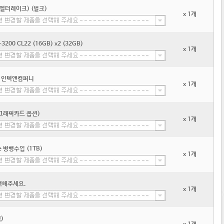
 (엘더레이크) (벌크)
x 1개
200 CL22 (16GB) x2 (32GB)
x 1개
D4 인텍앤컴퍼니
x 1개
(그래픽카드 옵션)
x 1개
 병행수입 (1TB)
x 1개
택해주세요.
x 1개
)