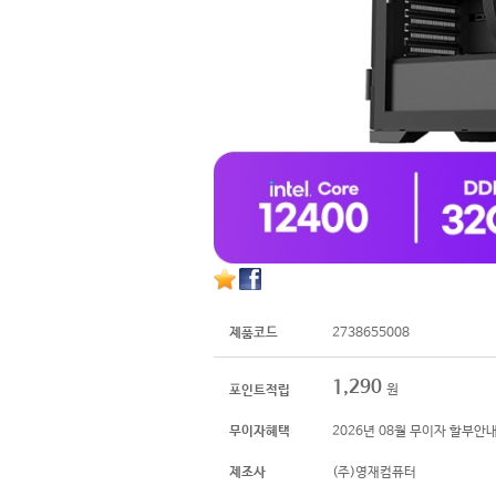
제품코드
2738655008
1,290
원
포인트적립
무이자혜택
2026년 08월 무이자 할부안
제조사
(주)영재컴퓨터