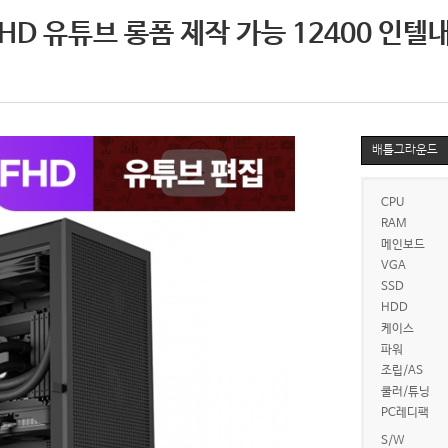
D 유튜브 롱폼 제작 가능 12400 인텔
배틀그라운드
CPU
RAM
메인보드
VGA
SSD
HDD
케이스
파워
조립/AS
쿨러/튜닝
PC레디팩
S/W