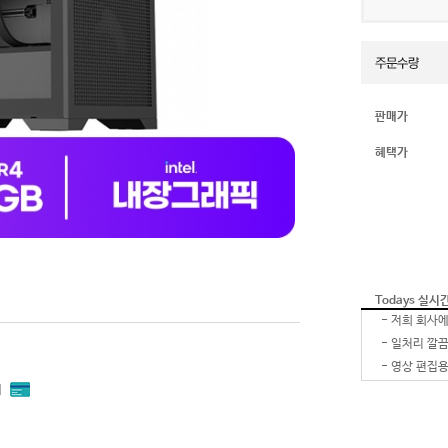
판매가
혜택가
Todays 실시
-
-
-
내
-
-
잘 받았습
-