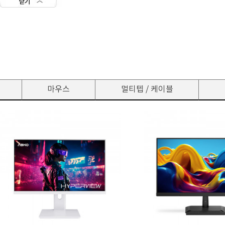
마우스
멀티텝 / 케이블