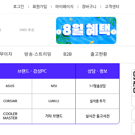
로그인
회원가입
마이페이지
장바구니
고객센터
적
#MD 추천
월 무이자
방송·스트리밍
B2B
출고현황
브랜드 · 감성PC
상담 · 정보
ASUS
MSI
1:1맞춤상담
CORSAIR
LIAN LI
실사용 후기
COOLER
기타 브랜드
실시간 출고사진
MASTER