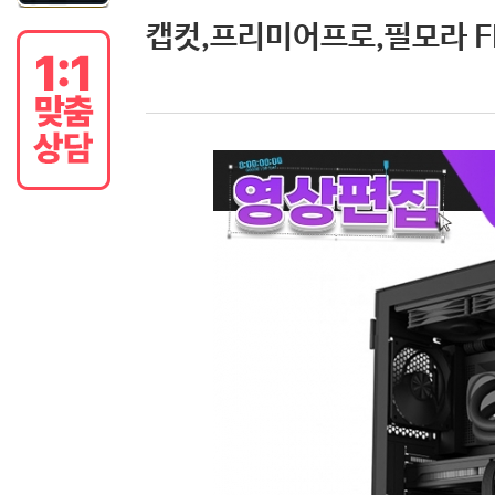
캡컷,프리미어프로,필모라 FH