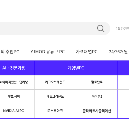
#월간견
의 추천PC
YJMOD 유튜브 PC
가격대별PC
24/36개
Ai · 전문가용
게임별PC
AI이미지생성 · 딥러닝
리그오브레전드
발로란트
개발.서버
배틀그라운드
아이온2
NVIDIA AI PC
로스트아크
플라이트시뮬레이션