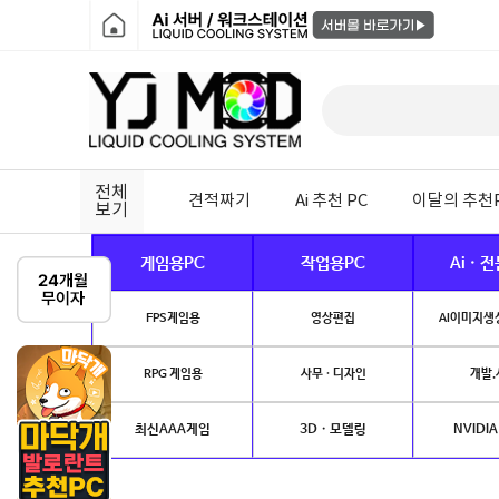
전체
견적짜기
Ai 추천 PC
이달의 추천
보기
게임용PC
작업용PC
Ai · 
FPS게임용
영상편집
AI이미지생성
RPG 게임용
사무 · 디자인
개발.
최신AAA게임
3D · 모델링
NVIDIA