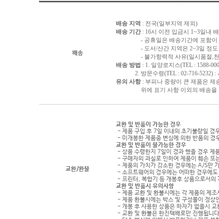
배송 지역
: 전국(일부지역 제외)
배송 기간
: 16시 이전 입금시 1~3일내
- 공휴일은 배송기간에 포함이 되
- 도서/산간 지역은 2~3일 정도 
배송
- 불가항력적 사유(일시품절,천재지
배송 방법
: 1. 일양로지스(TEL : 1588-000
2. 방문수령(TEL : 02-716-5232)
유의 사항
: 부피나 중량이 큰 제품은 제
위에 표기 사항 이외의 배송을 원하
교환 및 반품이 가능한 경우
- 제품 구입 후 7일 이내의 초기불량일 경
- 미개봉한 제품중 변심에 의한 반품의 경
교환 및 반품이 불가능한 경우
- 상품 수령한지 7일이 경과 했을 경우 제품
- 구매자의 과실로 인하여 제품이 훼손 또
- 제품의 가치가 감소한 경우에는 A/S만 
교환/환불
- 소프트웨어의 경우에는 어떠한 경우에도 
- 프린터, 복합기 등 개봉후 상품으로서의
교환 및 반품시 유의사항
- 제품 교환 및 환불시에는 각 제품의 제조
- 제품 환불시에는 박스 및 구성물이 정상
- 개봉 후 사용한 상품은 하자가 없을시 
- 교환 및 환불은 한진택배로만 진행됩니다