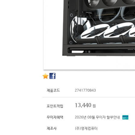
제품코드
2741770843
13,440
원
포인트적립
무이자혜택
2026년 08월 무이자 할부안내
제조사
(주)영재컴퓨터