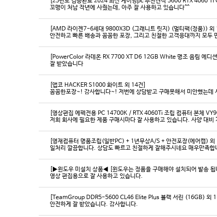
[25년도 검증완료 2024 최신 게이밍pc 추천견적 5600 RTX 4060 Ti
꼬맹이 처남 작년에 사줬는데, 아주 잘 사용하고 있습니다^^
[AMD 라이젠7-6세대 9800X3D (그래니트 릿지) (멀티팩(정품)) 외 
[PowerColor 라데온 RX 7700 XT D6 12GB White 명조 음림 
잘 받았습니다
[앱코 HACKER S1000 화이트 외 14건]
꼼꼼한포장~! 감사합니다~! 저번에 상담받고 구매못해서 미안했는데 
[영상편집 에펙전용 PC 14700K / RTX 4060Ti 조립 컴퓨터 본체 VY9
[영재컴퓨터 명품조립(일반PC) + 1년무상A/S + 안전포장(에어캡) 외 
일처리 깔끔합니다. 상담도 빠르고 친절하게 잘해주시네요 매우만족합
[▶윈도우 미설치 상품◀ [윈도우는 정품을 구매해야 설치되어 발송 됩니다
영상 편집용으로 잘 사용하고 있습니다.
[TeamGroup DDR5-5600 CL46 Elite Plus 블랙 서린 (16GB) 외 
안전하게 잘 받았습니다. 감사합니다.