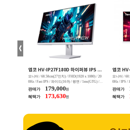
크로스오버 34WG165Hz CURVED R1500 400 White 게이밍 무결점
앱코 HV-IP27F180D 하이퍼뷰 IPS FHD 200 HDR 무결점
(3440 x 144
모니터 / 68.58cm(27인치) / FHD(1920 x 1080) / 20
모니터 / 60.9
/ 커브드 / 15
0Hz / Fast IPS / 와이드(16:9) / 평면 / 1ms(GTG) / 3
0Hz / IPS 
/ 스피커 내장 /
50nit / 1,000:1 / 헤드폰 아웃 / LED 조명 / 틸트(상
179,000
50nit / 1
판매가
판매가
원
.45kg / [색
하) / 6kg / [색상영역] / sRGB:128% / Adobe RGB:8
하) / 4.9kg
173,630
혜택가
혜택가
원
30% / DCI-P
5% / DCI-P3:91% / NTSC:90% / [게임특화] / 조준
80% / DCI
 블랙 이퀄라이
선 표시 / Adaptive Sync / FreeSync / [단자정보] / H
선 표시 / Ada
eeSync / [단자
DMI / DP
DMI / DP