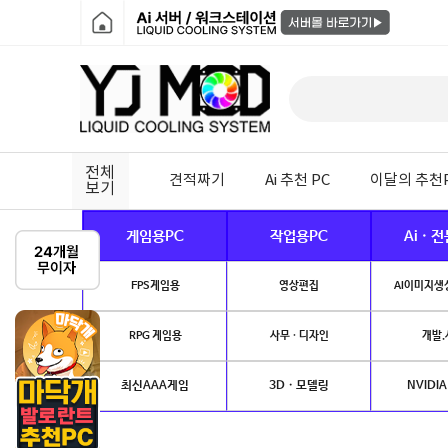
전체
견적짜기
Ai 추천 PC
이달의 추천
보기
게임용PC
작업용PC
Ai · 
FPS게임용
영상편집
AI이미지생성
RPG 게임용
사무 · 디자인
개발.
최신AAA게임
3D · 모델링
NVIDIA