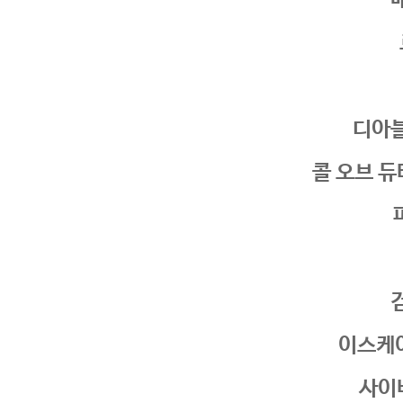
디아
콜 오브 듀티
이스케
사이