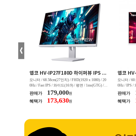
크로스오버 34WG165Hz CURVED R1500 400 White 게이밍 무결점
앱코 HV-IP27F180D 하이퍼뷰 IPS FHD 200 HDR 무결점
(3440 x 144
모니터 / 68.58cm(27인치) / FHD(1920 x 1080) / 20
모니터 / 60.9
/ 커브드 / 15
0Hz / Fast IPS / 와이드(16:9) / 평면 / 1ms(GTG) / 3
0Hz / IPS 
/ 스피커 내장 /
50nit / 1,000:1 / 헤드폰 아웃 / LED 조명 / 틸트(상
179,000
50nit / 1
판매가
판매가
원
.45kg / [색
하) / 6kg / [색상영역] / sRGB:128% / Adobe RGB:8
하) / 4.9kg
173,630
혜택가
혜택가
원
30% / DCI-P
5% / DCI-P3:91% / NTSC:90% / [게임특화] / 조준
80% / DCI
 블랙 이퀄라이
선 표시 / Adaptive Sync / FreeSync / [단자정보] / H
선 표시 / Ada
eeSync / [단자
DMI / DP
DMI / DP