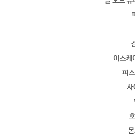
콜 오브 듀티
이스케
퍼스
사
호
몬