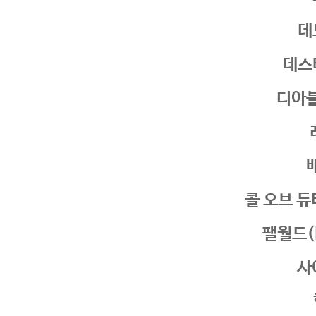
데
데스
디아
콜 오브 듀티
팰월드(P
사