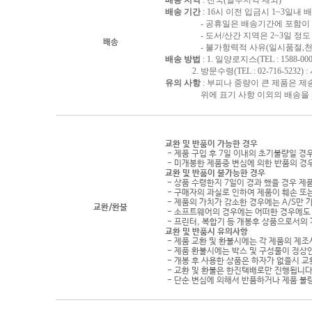
배송 지역
: 전국(일부지역 제외)
배송 기간
: 16시 이전 입금시 1~3일내
- 공휴일은 배송기간에 포함이 되
- 도서/산간 지역은 2~3일 정도 
배송
- 불가항력적 사유(일시품절,천재지
배송 방법
: 1. 일양로지스(TEL : 1588-000
2. 방문수령(TEL : 02-716-5232)
유의 사항
: 부피나 중량이 큰 제품은 제
위에 표기 사항 이외의 배송을 원하
교환 및 반품이 가능한 경우
- 제품 구입 후 7일 이내의 초기불량일 경
- 미개봉한 제품중 변심에 의한 반품의 경
교환 및 반품이 불가능한 경우
- 상품 수령한지 7일이 경과 했을 경우 제품
- 구매자의 과실로 인하여 제품이 훼손 또
- 제품의 가치가 감소한 경우에는 A/S만 
교환/환불
- 소프트웨어의 경우에는 어떠한 경우에도 
- 프린터, 복합기 등 개봉후 상품으로서의
교환 및 반품시 유의사항
- 제품 교환 및 환불시에는 각 제품의 제조
- 제품 환불시에는 박스 및 구성물이 정상
- 개봉 후 사용한 상품은 하자가 없을시 
- 교환 및 환불은 한진택배로만 진행됩니다
- 단순 변심에 의해서 반품하거나 제품 불