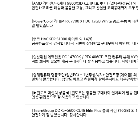
[AMD 라이젠7-6세대 9800X3D (그래니트 릿지) (멀티팩(정품)) 외 
[PowerColor 라데온 RX 7700 XT D6 12GB White 명조 음림 
잘 받았습니다
[앱코 HACKER S1000 화이트 외 14건]
꼼꼼한포장~! 감사합니다~! 저번에 상담받고 구매못해서 미안했는데 
[영상편집 에펙전용 PC 14700K / RTX 4060Ti 조립 컴퓨터 본체 VY9
[영재컴퓨터 명품조립(일반PC) + 1년무상A/S + 안전포장(에어캡) 외 
일처리 깔끔합니다. 상담도 빠르고 친절하게 잘해주시네요 매우만족합
[▶윈도우 미설치 상품◀ [윈도우는 정품을 구매해야 설치되어 발송 됩니다
영상 편집용으로 잘 사용하고 있습니다.
[TeamGroup DDR5-5600 CL46 Elite Plus 블랙 서린 (16GB) 외 
안전하게 잘 받았습니다. 감사합니다.