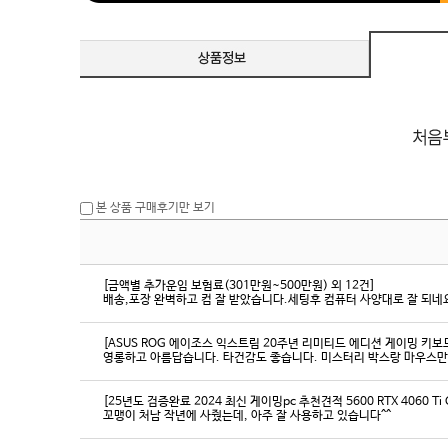
본 상품 구매후기만 보기
[금액별 추가운임 보험료(301만원~500만원) 외 12건]
배송,포장 완벽하고 컴 잘 받았습니다.세팅후 컴퓨터 사양대로 잘 되네요
[ASUS ROG 에이조스 익스트림 20주년 리미티드 에디션 게이밍 키보
영롱하고 아름답습니다. 타건감도 좋습니다. 미스터리 박스랑 마우스만
[25년도 검증완료 2024 최신 게이밍pc 추천견적 5600 RTX 4060 Ti
꼬맹이 처남 작년에 사줬는데, 아주 잘 사용하고 있습니다^^