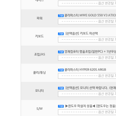
케이스
쿨러마스터 MWE GOLD 550 V3 ATX
파워
[선택옵션] 키보드 미선택
키보드
영재컴퓨터 명품조립(일반PC) + 1년무상
조립/AS
쿨러마스터 HYPER 620S ARGB
쿨러/튜닝
[선택옵션] 모니터 선택 바랍니다. (현재
모니터
▶윈도우 미설치 상품◀ [윈도우는 정품
S/W