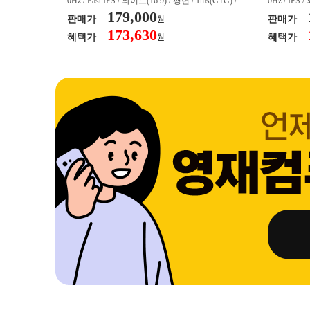
/ 커브드 / 15
0Hz / Fast IPS / 와이드(16:9) / 평면 / 1ms(GTG) / 3
0Hz / IPS 
/ 스피커 내장 /
50nit / 1,000:1 / 헤드폰 아웃 / LED 조명 / 틸트(상
179,000
50nit / 1
판매가
판매가
원
.45kg / [색
하) / 6kg / [색상영역] / sRGB:128% / Adobe RGB:8
하) / 4.9kg
173,630
혜택가
혜택가
원
30% / DCI-P
5% / DCI-P3:91% / NTSC:90% / [게임특화] / 조준
80% / DCI
 블랙 이퀄라이
선 표시 / Adaptive Sync / FreeSync / [단자정보] / H
선 표시 / Ada
eeSync / [단자
DMI / DP
DMI / DP