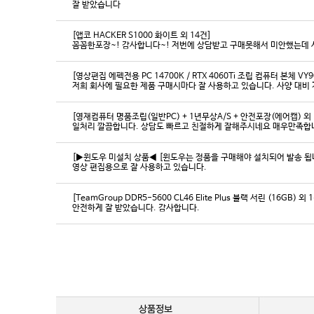
잘 받았습니다
[앱코 HACKER S1000 화이트 외 14건]
꼼꼼한포장~! 감사합니다~! 저번에 상담받고 구매못해서 미안했는데 
[영상편집 에펙전용 PC 14700K / RTX 4060Ti 조립 컴퓨터 본체 VY9
[영재컴퓨터 명품조립(일반PC) + 1년무상A/S + 안전포장(에어캡) 외 
일처리 깔끔합니다. 상담도 빠르고 친절하게 잘해주시네요 매우만족합
[▶윈도우 미설치 상품◀ [윈도우는 정품을 구매해야 설치되어 발송 됩니다
영상 편집용으로 잘 사용하고 있습니다.
[TeamGroup DDR5-5600 CL46 Elite Plus 블랙 서린 (16GB) 외 
안전하게 잘 받았습니다. 감사합니다.