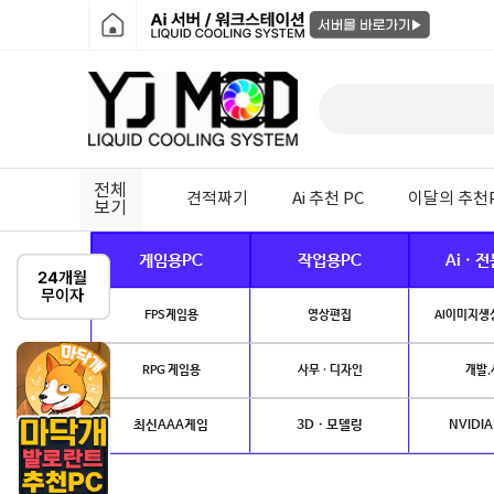
전체
견적짜기
Ai 추천 PC
이달의 추천
보기
게임용PC
작업용PC
Ai · 
FPS게임용
영상편집
AI이미지생성
RPG 게임용
사무 · 디자인
개발.
최신AAA게임
3D · 모델링
NVIDIA