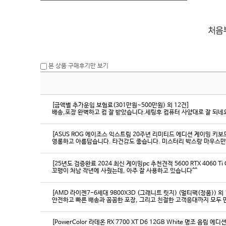
본 상품 구매후기만 보기
[금액별 추가운임 보험료(301만원~500만원) 외 12건]
배송,포장 완벽하고 컴 잘 받았습니다.세팅후 컴퓨터 사양대로 잘 되네요
[ASUS ROG 에이조스 익스트림 20주년 리미티드 에디션 게이밍 키보
영롱하고 아름답습니다. 타건감도 좋습니다. 미스터리 박스랑 마우스만
[25년도 검증완료 2024 최신 게이밍pc 추천견적 5600 RTX 4060 Ti
꼬맹이 처남 작년에 사줬는데, 아주 잘 사용하고 있습니다^^
[AMD 라이젠7-6세대 9800X3D (그래니트 릿지) (멀티팩(정품)) 외 
[PowerColor 라데온 RX 7700 XT D6 12GB White 명조 음림 