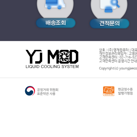
상호 : (주)영재컴퓨터 | 대표
개인정보관리책임자 : 고영은 
고객만족센터 : 02-716-5232 |
고객만족센터 운영시간 안내 : 
Copyright(c) youngjaeco