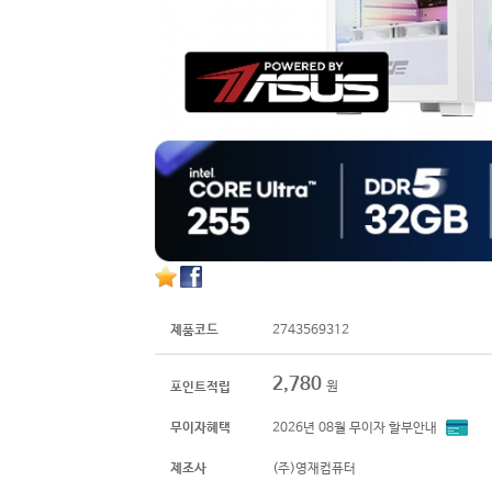
제품코드
2743569312
2,780
원
포인트적립
무이자혜택
2026년 08월 무이자 할부안내
제조사
(주)영재컴퓨터