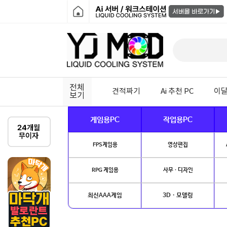
전체
견적짜기
Ai 추천 PC
이달
보기
게임용PC
작업용PC
FPS게임용
영상편집
RPG 게임용
사무 · 디자인
최신AAA게임
3D · 모델링