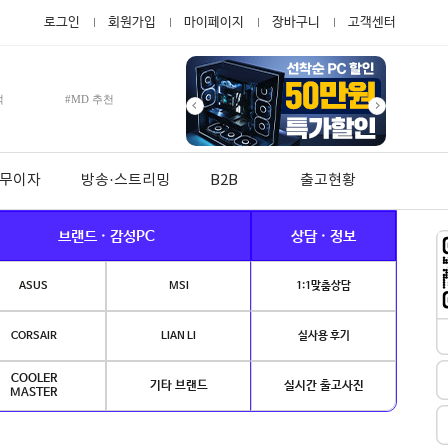
로그인
회원가입
마이페이지
장바구니
고객센터
적
#MD 추천
월 무이자
방송·스트리밍
B2B
출고현황
브랜드 · 감성PC
상담 · 정보
ASUS
MSI
1:1맞춤상담
CORSAIR
LIAN LI
실사용 후기
COOLER
기타 브랜드
실시간 출고사진
MASTER