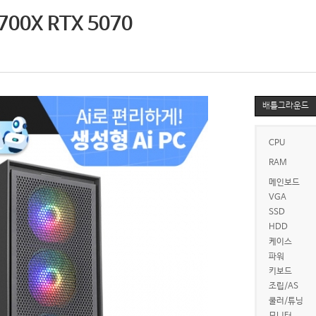
00X RTX 5070
배틀그라운드
CPU
RAM
메인보드
VGA
SSD
HDD
케이스
파워
키보드
조립/AS
쿨러/튜닝