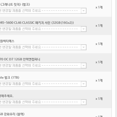
 (그래니트 릿지) (벌크)
x 1개
R5-5600 CL46 CLASSIC 패키지 서린 (32GB(16Gx2))
x 1개
A 대원씨티에스
x 1개
070 OC D7 12GB 인텍앤컴퍼니
x 1개
Me 벌크 (1TB)
x 1개
택해주세요.
x 1개
 RGB 강화유리 (블랙)