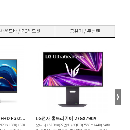
사운드바 / PC헤드셋
공유기 / 무선랜
한성컴퓨터 TFG24F32P FHD Fast IPS 리얼 320 게이밍 무결점
LG전자 울트라기어 27GX790A
0 x 1080) / 320
모니터 / 67.3cm(27인치) / QHD(2560 x 1440) / 480
모니터 /