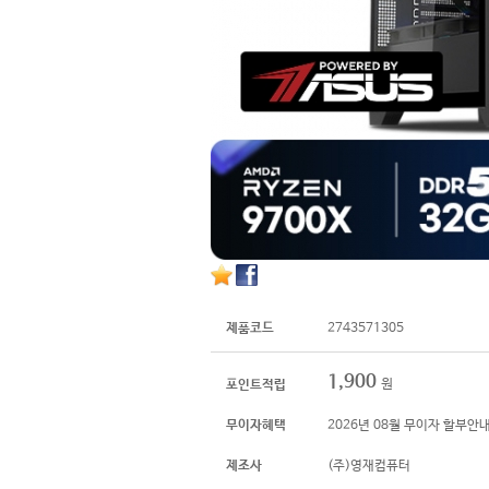
제품코드
2743571305
1,900
원
포인트적립
무이자혜택
2026년 08월 무이자 할부안
제조사
(주)영재컴퓨터