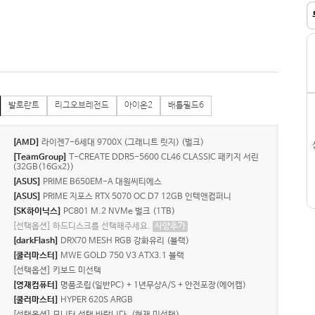
발로란트
리그오브레전드
아이온2
배틀필드6
[AMD]
라이젠7-6세대 9700X (그래니트 릿지) (벌크)
[TeamGroup]
T-CREATE DDR5-5600 CL46 CLASSIC 패키지 서린
(32GB(16Gx2))
[ASUS]
PRIME B650EM-A 대원씨티에스
[ASUS]
PRIME 지포스 RTX 5070 OC D7 12GB 인텍앤컴퍼니
[SK하이닉스]
PC801 M.2 NVMe 벌크 (1TB)
[선택옵션] 하드디스크를 선택해주세요.
사양추가
[darkFlash]
DRX70 MESH RGB 강화유리 (블랙)
[쿨러마스터]
MWE GOLD 750 V3 ATX3.1 블랙
[선택옵션] 키보드 미선택
[영재컴퓨터]
명품조립(일반PC) + 1년무상A/S + 안전포장(에어캡)
[쿨러마스터]
HYPER 620S ARGB