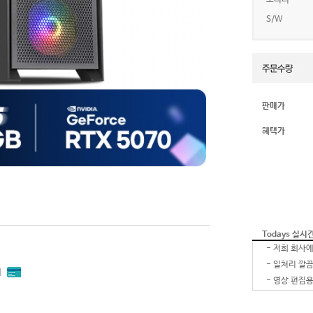
모니터
S/W
판매가
혜택가
Todays 실시
-
-
내
-
-