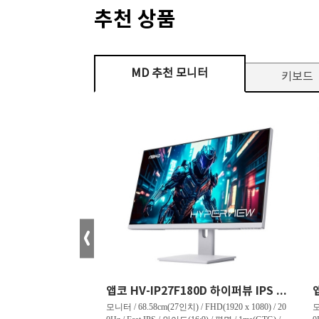
추천 상품
MD 추천 모니터
키보드
크로스오버 34WG165Hz CURVED R1500 400 White 게이밍 무결점
앱코 HV-IP27F180D 하이퍼뷰 IPS FHD 200 HDR 무결점
tra WQHD(3440 x 144
모니터 / 68.58cm(27인치) / FHD(1920 x 1080) / 20
모