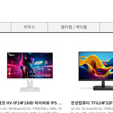
마우스
멀티텝 / 케이블
앱코 HV-IP24F180D 하이퍼뷰 IPS FHD 180 HDR 무결점
니터 / 60.96cm(24인치) / FHD(1920 x 1080) / 20
모니터 / 62.2cm(24인치) / FHD(192