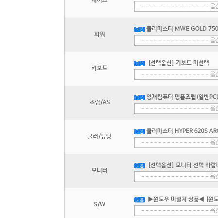
케이스
쿨러마스터 MWE GOLD 750 
파워
[선택옵션] 키보드 미선택
키보드
영재컴퓨터 명품조립(일반PC) 
조립/AS
쿨러마스터 HYPER 620S AR
쿨러/튜닝
[선택옵션] 모니터 선택 바랍니
모니터
▶윈도우 미설치 상품◀ [윈도
S/W