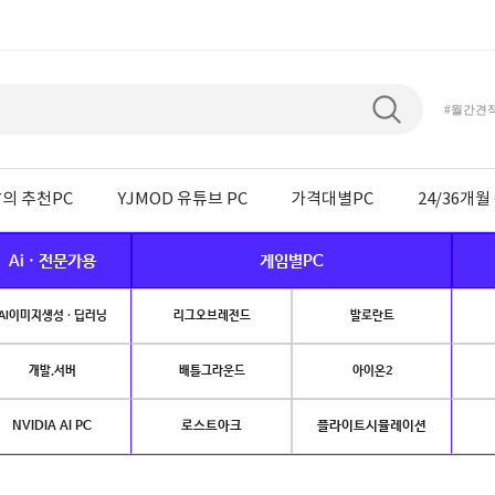
#월간견
의 추천PC
YJMOD 유튜브 PC
가격대별PC
24/36개
Ai · 전문가용
게임별PC
AI이미지생성 · 딥러닝
리그오브레전드
발로란트
개발.서버
배틀그라운드
아이온2
NVIDIA AI PC
로스트아크
플라이트시뮬레이션