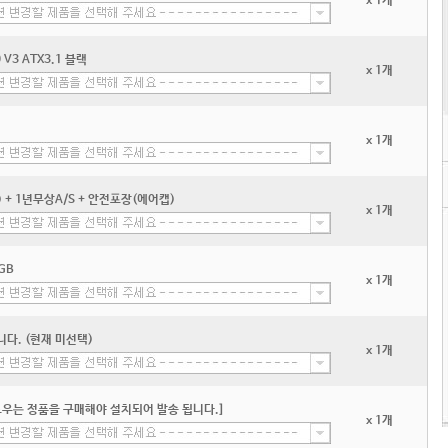
x 1개
V3 ATX3.1 블랙
x 1개
x 1개
+ 1년무상A/S + 안전포장(에어캡)
x 1개
GB
x 1개
다. (현재 미선택)
x 1개
우는 정품을 구매해야 설치되어 발송 됩니다.]
x 1개