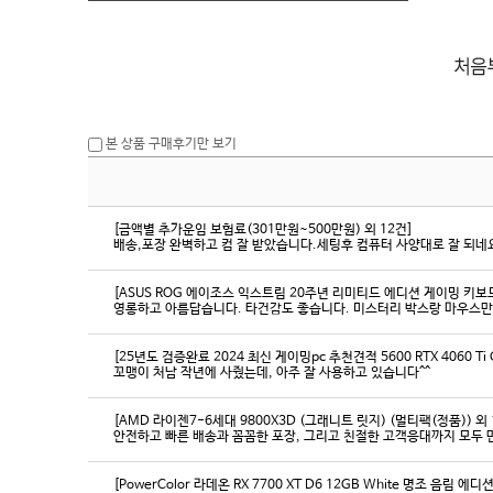
본 상품 구매후기만 보기
[금액별 추가운임 보험료(301만원~500만원) 외 12건]
배송,포장 완벽하고 컴 잘 받았습니다.세팅후 컴퓨터 사양대로 잘 되네요
[ASUS ROG 에이조스 익스트림 20주년 리미티드 에디션 게이밍 키보
영롱하고 아름답습니다. 타건감도 좋습니다. 미스터리 박스랑 마우스만
[25년도 검증완료 2024 최신 게이밍pc 추천견적 5600 RTX 4060 Ti
꼬맹이 처남 작년에 사줬는데, 아주 잘 사용하고 있습니다^^
[AMD 라이젠7-6세대 9800X3D (그래니트 릿지) (멀티팩(정품)) 외 
[PowerColor 라데온 RX 7700 XT D6 12GB White 명조 음림 