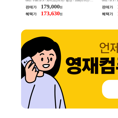
/ 커브드 / 15
0Hz / Fast IPS / 와이드(16:9) / 평면 / 1ms(GTG) / 3
0Hz / IPS 
/ 스피커 내장 /
50nit / 1,000:1 / 헤드폰 아웃 / LED 조명 / 틸트(상
179,000
50nit / 1
판매가
판매가
원
.45kg / [색
하) / 6kg / [색상영역] / sRGB:128% / Adobe RGB:8
하) / 4.9kg
173,630
혜택가
혜택가
원
30% / DCI-P
5% / DCI-P3:91% / NTSC:90% / [게임특화] / 조준
80% / DCI
 블랙 이퀄라이
선 표시 / Adaptive Sync / FreeSync / [단자정보] / H
선 표시 / Ada
eeSync / [단자
DMI / DP
DMI / DP