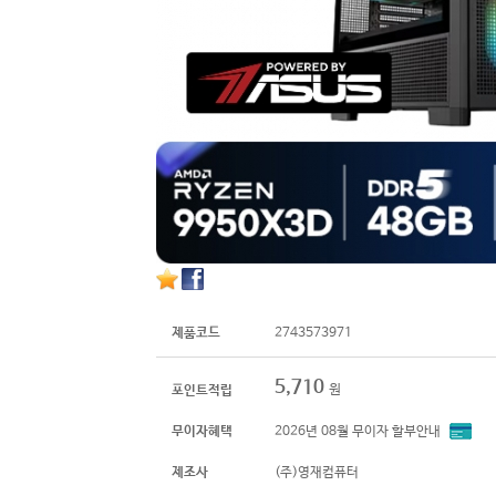
제품코드
2743573971
5,710
원
포인트적립
무이자혜택
2026년 08월 무이자 할부안내
제조사
(주)영재컴퓨터