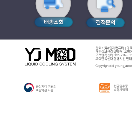
상호 : (주)영재컴퓨터 | 대표
개인정보관리책임자 : 고영은 
고객만족센터 : 02-716-5232 |
고객만족센터 운영시간 안내 : 
Copyright(c) youngjaeco