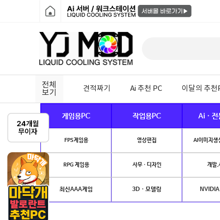
전체
견적짜기
Ai 추천 PC
이달의 추천
보기
게임용PC
작업용PC
Ai · 
FPS게임용
영상편집
AI이미지생성
RPG 게임용
사무 · 디자인
개발.
최신AAA게임
3D · 모델링
NVIDIA