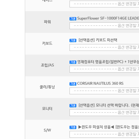
케이스
SuperFlower SF-1000F14GE LEADEX
파워
[선택옵션] 키보드 미선택
키보드
영재컴퓨터 명품조립(일반PC) + 1년무상
조립/AS
CORSAIR NAUTILUS 360 RS
쿨러/튜닝
[선택옵션] 모니터 선택 바랍니다. (현재
모니터
▶윈도우 미설치 상품◀ [윈도우는 정품
S/W