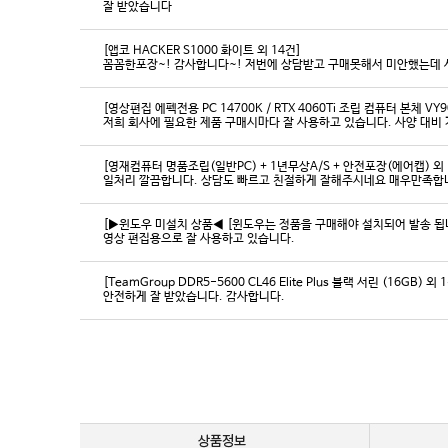
잘 받았습니다
[앱코 HACKER S1000 화이트 외 14건]
꼼꼼한포장~! 감사합니다~! 저번에 상담받고 구매못해서 미안했는데 
[영상편집 에펙전용 PC 14700K / RTX 4060Ti 조립 컴퓨터 본체 VY9
[영재컴퓨터 명품조립(일반PC) + 1년무상A/S + 안전포장(에어캡) 외 
일처리 깔끔합니다. 상담도 빠르고 친절하게 잘해주시네요 매우만족합
[▶윈도우 미설치 상품◀ [윈도우는 정품을 구매해야 설치되어 발송 됩니다
영상 편집용으로 잘 사용하고 있습니다.
[TeamGroup DDR5-5600 CL46 Elite Plus 블랙 서린 (16GB) 외 
안전하게 잘 받았습니다. 감사합니다.