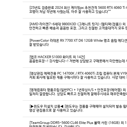
[25년도 검증완료 2024 최신 게이밍pc 추천견적 5600 RTX 4060 Ti
꼬맹이 처남 작년에 사줬는데, 아주 잘 사용하고 있습니다^^
[AMD 라이젠7-6세대 9800X3D (그래니트 릿지) (멀티팩(정품)) 외 
[PowerColor 라데온 RX 7700 XT D6 12GB White 명조 음림 
잘 받았습니다
[앱코 HACKER S1000 화이트 외 14건]
꼼꼼한포장~! 감사합니다~! 저번에 상담받고 구매못해서 미안했는데 
[영상편집 에펙전용 PC 14700K / RTX 4060Ti 조립 컴퓨터 본체 VY9
[영재컴퓨터 명품조립(일반PC) + 1년무상A/S + 안전포장(에어캡) 외 
일처리 깔끔합니다. 상담도 빠르고 친절하게 잘해주시네요 매우만족합
[▶윈도우 미설치 상품◀ [윈도우는 정품을 구매해야 설치되어 발송 됩니다
영상 편집용으로 잘 사용하고 있습니다.
[TeamGroup DDR5-5600 CL46 Elite Plus 블랙 서린 (16GB) 외 