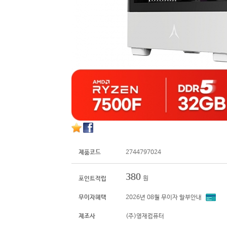
제품코드
2744797024
380
원
포인트적립
무이자혜택
2026년 08월 무이자 할부안내
제조사
(주)영재컴퓨터