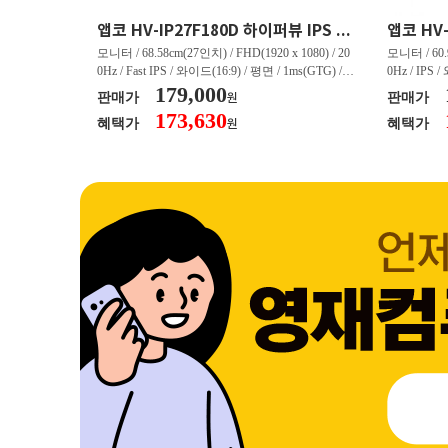
크로스오버 34WG165Hz CURVED R1500 400 White 게이밍 무결점
앱코 HV-IP27F180D 하이퍼뷰 IPS FHD 200 HDR 무결점
(3440 x 144
모니터 / 68.58cm(27인치) / FHD(1920 x 1080) / 20
모니터 / 60.9
/ 커브드 / 15
0Hz / Fast IPS / 와이드(16:9) / 평면 / 1ms(GTG) / 3
0Hz / IPS 
/ 스피커 내장 /
50nit / 1,000:1 / 헤드폰 아웃 / LED 조명 / 틸트(상
179,000
50nit / 1
판매가
판매가
원
.45kg / [색
하) / 6kg / [색상영역] / sRGB:128% / Adobe RGB:8
하) / 4.9kg
173,630
혜택가
혜택가
원
30% / DCI-P
5% / DCI-P3:91% / NTSC:90% / [게임특화] / 조준
80% / DCI
 블랙 이퀄라이
선 표시 / Adaptive Sync / FreeSync / [단자정보] / H
선 표시 / Ada
eeSync / [단자
DMI / DP
DMI / DP