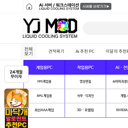
전체
견적짜기
Ai 추천 PC
이달의 추천
보기
게임용PC
작업용PC
Ai · 
FPS게임용
영상편집
AI이미지생성
RPG 게임용
사무 · 디자인
개발.
최신AAA게임
3D · 모델링
NVIDIA