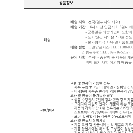
배송 지역
: 전국(일부지역 제외)
배송 기간
: 16시 이전 입금시 1~3일내
- 공휴일은 배송기간에 포함이 되
- 도서/산간 지역은 2~3일 정도 
배송
- 불가항력적 사유(일시품절,천재지
배송 방법
: 1. 일양로지스(TEL : 1588-000
2. 방문수령(TEL : 02-716-5232)
유의 사항
: 부피나 중량이 큰 제품은 제
위에 표기 사항 이외의 배송을 원하
교환 및 반품이 가능한 경우
- 제품 구입 후 7일 이내의 초기불량일 경
- 미개봉한 제품중 변심에 의한 반품의 경
교환 및 반품이 불가능한 경우
- 상품 수령한지 7일이 경과 했을 경우 제품
- 구매자의 과실로 인하여 제품이 훼손 또
- 제품의 가치가 감소한 경우에는 A/S만 
교환/환불
- 소프트웨어의 경우에는 어떠한 경우에도 
- 프린터, 복합기 등 개봉후 상품으로서의
교환 및 반품시 유의사항
- 제품 교환 및 환불시에는 각 제품의 제조
- 제품 환불시에는 박스 및 구성물이 정상