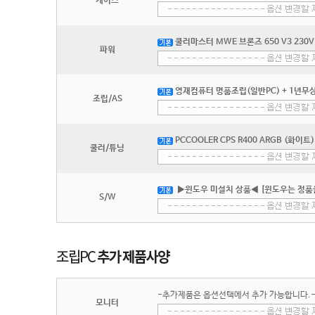
케이스
쿨러마스터 MWE 브론즈 650 V3 230V 
파워
영재컴퓨터 명품조립(일반PC) + 1년무상
조립/AS
PCCOOLER CPS R400 ARGB (화이트)
쿨러/튜닝
▶윈도우 미설치 상품◀ [윈도우는 정품
S/W
-추가제품은 옵션선택에서 추가 가능합니다.
모니터