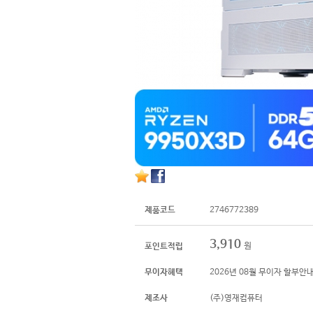
제품코드
2746772389
3,910
원
포인트적립
무이자혜택
2026년 08월 무이자 할부안
제조사
(주)영재컴퓨터