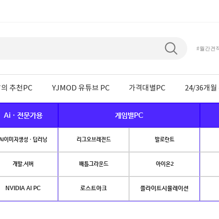
#월간견
의 추천PC
YJMOD 유튜브 PC
가격대별PC
24/36개
Ai · 전문가용
게임별PC
AI이미지생성 · 딥러닝
리그오브레전드
발로란트
개발.서버
배틀그라운드
아이온2
NVIDIA AI PC
로스트아크
플라이트시뮬레이션