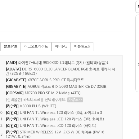
발로란트
리그오브레전드
아이온2
배틀필드6
[AMD]
라이젠7-6세대 9950X3D (그래니트 릿지) (멀티팩(정품)).
[ADATA]
DDR5-6000 CL30 LANCER BLADE RGB 화이트 패키지 서
린 (32GB(16Gx2))
[GIGABYTE]
X870E AORUS PRO ICE 피씨디렉트
[GIGABYTE]
AORUS 지포스 RTX 5090 MASTER ICE D7 32GB.
[CORSAIR]
MP700 PRO SE M.2 NVMe (4TB)
[선택옵션] 하드디스크를 선택해주세요.
사양추가
[리안리]
V3000 PLUS (WHITE).
0
[리안리]
UNI FAN TL Wireless 120 리버스 (3팩, 화이트) x 3
1
[리안리]
UNI FAN TL Wireless LCD 120 리버스 (3팩, 화이트)
2
[리안리]
UNI FAN TL Wireless LCD 120 리버스 (화이트)
[리안리]
STRIMER WIRELESS 12V-2X6 WIDE 케이블 (PW16-
3
121W, 0.34m)