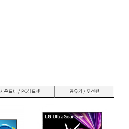
사운드바 / PC헤드셋
공유기 / 무선랜