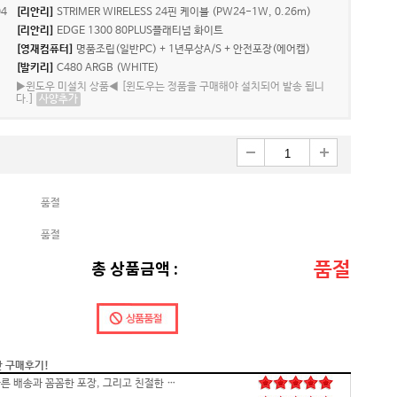
4
[리안리]
STRIMER WIRELESS 24핀 케이블 (PW24-1W, 0.26m)
[리안리]
EDGE 1300 80PLUS플래티넘 화이트
[영재컴퓨터]
명품조립(일반PC) + 1년무상A/S + 안전포장(에어캡)
[발키리]
C480 ARGB (WHITE)
▶윈도우 미설치 상품◀ [윈도우는 정품을 구매해야 설치되어 발송 됩니
다.]
사양추가
품절
품절
품절
총 상품금액 :
간 구매후기!
안전하고 빠른 배송과 꼼꼼한 포장, 그리고 친절한 고객응대까지 모두 만족스럽습니다. 고장없이 잘 쓸 수 있기를 바래봅니다.조만간 업무용으로 재구매 하도록 하겠습니다. 감사합니다.