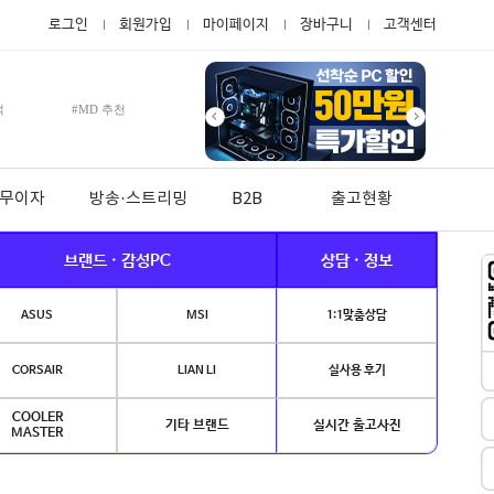
로그인
회원가입
마이페이지
장바구니
고객센터
적
#MD 추천
월 무이자
방송·스트리밍
B2B
출고현황
브랜드 · 감성PC
상담 · 정보
ASUS
MSI
1:1맞춤상담
CORSAIR
LIAN LI
실사용 후기
COOLER
기타 브랜드
실시간 출고사진
MASTER