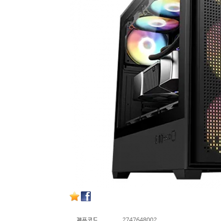
제품코드
2747648002