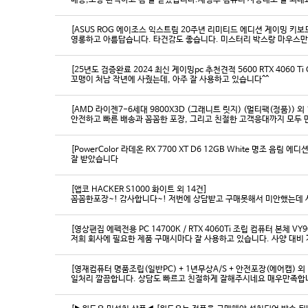
배송,포장 완벽하고 컴 잘 받았습니다.세팅후 컴퓨터 사양대로 잘 되네요
[ASUS ROG 에이조스 익스트림 20주년 리미티드 에디션 게이밍 키보
영롱하고 아름답습니다. 타건감도 좋습니다. 미스터리 박스랑 마우스만
[25년도 검증완료 2024 최신 게이밍pc 추천견적 5600 RTX 4060 Ti
꼬맹이 처남 작년에 사줬는데, 아주 잘 사용하고 있습니다^^
[AMD 라이젠7-6세대 9800X3D (그래니트 릿지) (멀티팩(정품)) 외 
[PowerColor 라데온 RX 7700 XT D6 12GB White 명조 음림 
잘 받았습니다
[앱코 HACKER S1000 화이트 외 14건]
꼼꼼한포장~! 감사합니다~! 저번에 상담받고 구매못해서 미안했는데 
[영상편집 에펙전용 PC 14700K / RTX 4060Ti 조립 컴퓨터 본체 VY9
[영재컴퓨터 명품조립(일반PC) + 1년무상A/S + 안전포장(에어캡) 외 
일처리 깔끔합니다. 상담도 빠르고 친절하게 잘해주시네요 매우만족합