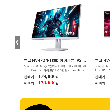
크로스오버 34WG165Hz CURVED R1500 400 White 게이밍 무결점
앱코 HV-IP27F180D 하이퍼뷰 IPS FHD 200 HDR 무결점
(3440 x 144
모니터 / 68.58cm(27인치) / FHD(1920 x 1080) / 20
모니터 / 60.9
/ 커브드 / 15
0Hz / Fast IPS / 와이드(16:9) / 평면 / 1ms(GTG) / 3
0Hz / IPS 
/ 스피커 내장 /
50nit / 1,000:1 / 헤드폰 아웃 / LED 조명 / 틸트(상
179,000
50nit / 1
판매가
판매가
원
.45kg / [색
하) / 6kg / [색상영역] / sRGB:128% / Adobe RGB:8
하) / 4.9kg
173,630
혜택가
혜택가
원
30% / DCI-P
5% / DCI-P3:91% / NTSC:90% / [게임특화] / 조준
80% / DCI
 블랙 이퀄라이
선 표시 / Adaptive Sync / FreeSync / [단자정보] / H
선 표시 / Ada
eeSync / [단자
DMI / DP
DMI / DP