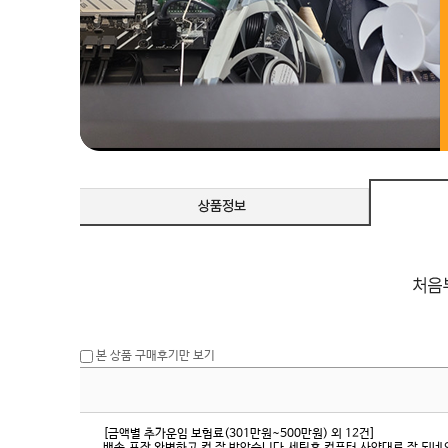
본 상품 구매후기만 보기
[금액별 추가운임 보험료(301만원~500만원) 외 12건]