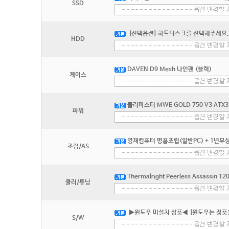
SSD
[선택옵션] 하드디스크를 선택해주세요.
HDD
DAVEN D9 Mesh 나인팬 (블랙)
케이스
쿨러마스터 MWE GOLD 750 V3 ATX3
파워
영재컴퓨터 명품조립(일반PC) + 1년무상
조립/AS
Thermalright Peerless Assassin 1
쿨러/튜닝
▶윈도우 미설치 상품◀ [윈도우는 정품
S/W