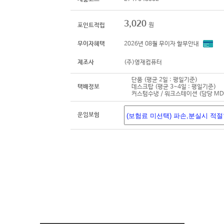
3,020
원
포인트적립
무이자혜택
2026년 08월 무이자 할부안내
제조사
(주)영재컴퓨터
단품 (평균 2일 : 평일기준)
택배정보
데스크탑 (평균 3~4일 : 평일기준)
커스텀수냉 / 워크스테이션 (담당 M
운임보험