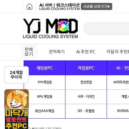
전체
견적짜기
Ai 추천 PC
이달의 추천
보기
게임용PC
작업용PC
Ai · 
FPS게임용
영상편집
AI이미지생성
RPG 게임용
사무 · 디자인
개발.
최신AAA게임
3D · 모델링
NVIDIA