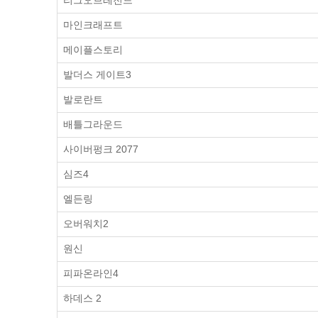
리그오브레전드
마인크래프트
메이플스토리
발더스 게이트3
발로란트
배틀그라운드
사이버펑크 2077
심즈4
엘든링
오버워치2
원신
피파온라인4
하데스 2