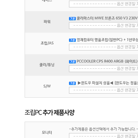
케이스
쿨러마스터 MWE 브론즈 650 V3 230V 
파워
영재컴퓨터 명품조립(일반PC) + 1년무상
조립/AS
PCCOOLER CPS R400 ARGB (화이트)
쿨러/튜닝
▶윈도우 미설치 상품◀ [윈도우는 정품
S/W
-추가제품은 옵션선택에서 추가 가능합니다.
모니터