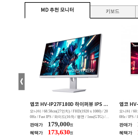
MD 추천 모니터
키보드
크로스오버 34WG165Hz CURVED R1500 400 White 게이밍 무결점
앱코 HV-IP27F180D 하이퍼뷰 IPS FHD 200 HDR 무결점
(3440 x 144
모니터 / 68.58cm(27인치) / FHD(1920 x 1080) / 20
모니터 / 60.9
/ 커브드 / 15
0Hz / Fast IPS / 와이드(16:9) / 평면 / 1ms(GTG) / 3
0Hz / IPS 
/ 스피커 내장 /
50nit / 1,000:1 / 헤드폰 아웃 / LED 조명 / 틸트(상
179,000
50nit / 1
판매가
판매가
원
.45kg / [색
하) / 6kg / [색상영역] / sRGB:128% / Adobe RGB:8
하) / 4.9kg
173,630
혜택가
혜택가
원
30% / DCI-P
5% / DCI-P3:91% / NTSC:90% / [게임특화] / 조준
80% / DCI