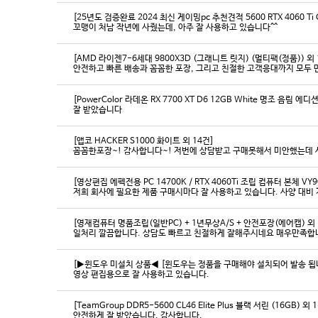
[25년도 검증완료 2024 최신 게이밍pc 추천견적 5600 RTX 4060 Ti
꼬맹이 처남 작년에 사줬는데, 아주 잘 사용하고 있습니다^^
[AMD 라이젠7-6세대 9800X3D (그래니트 릿지) (멀티팩(정품)) 외 
[PowerColor 라데온 RX 7700 XT D6 12GB White 명조 음림 
잘 받았습니다
[앱코 HACKER S1000 화이트 외 14건]
꼼꼼한포장~! 감사합니다~! 저번에 상담받고 구매못해서 미안했는데 
[영상편집 에펙전용 PC 14700K / RTX 4060Ti 조립 컴퓨터 본체 VY9
[영재컴퓨터 명품조립(일반PC) + 1년무상A/S + 안전포장(에어캡) 외 
일처리 깔끔합니다. 상담도 빠르고 친절하게 잘해주시네요 매우만족합
[▶윈도우 미설치 상품◀ [윈도우는 정품을 구매해야 설치되어 발송 됩니다
영상 편집용으로 잘 사용하고 있습니다.
[TeamGroup DDR5-5600 CL46 Elite Plus 블랙 서린 (16GB) 외 
안전하게 잘 받았습니다. 감사합니다.