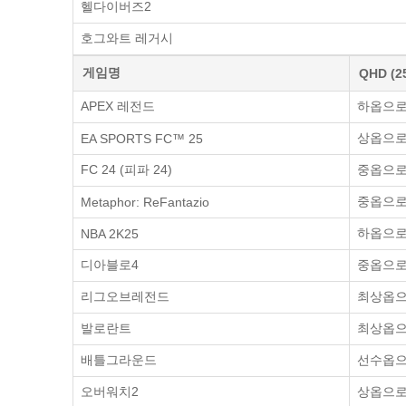
헬다이버즈2
호그와트 레거시
게임명
QHD (2
APEX 레전드
하옵으로 
상옵으로 
EA SPORTS FC™ 25
FC 24 (피파 24)
중옵으로 
중옵으로 
Metaphor: ReFantazio
하옵으로 
NBA 2K25
디아블로4
중옵으로 
리그오브레전드
최상옵으로
발로란트
최상옵으로
배틀그라운드
선수옵으로
오버워치2
상옵으로 