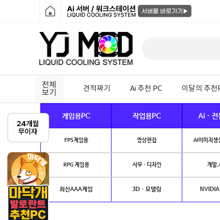
전체
견적짜기
Ai 추천 PC
이달의 추천
보기
게임용PC
작업용PC
Ai · 
FPS게임용
영상편집
AI이미지생성
RPG 게임용
사무 · 디자인
개발.
최신AAA게임
3D · 모델링
NVIDIA