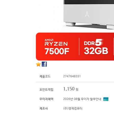
제품코드
2747648331
1,150
원
포인트적립
무이자혜택
2026년 08월 무이자 할부안내
제조사
(주)영재컴퓨터