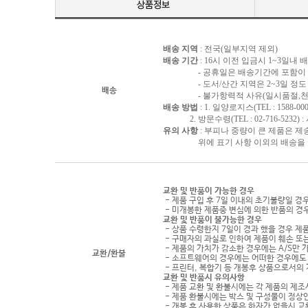
배송 지역
: 전국(일부지역 제외)
배송 기간
: 16시 이전 입금시 1~3일내
- 공휴일은 배송기간에 포함이 되
- 도서/산간 지역은 2~3일 정도 
배송
- 불가항력적 사유(일시품절,천재지
배송 방법
: 1. 일양로지스(TEL : 1588-000
2. 방문수령(TEL : 02-716-5232)
유의 사항
: 부피나 중량이 큰 제품은 제
위에 표기 사항 이외의 배송을 원하
교환 및 반품이 가능한 경우
- 제품 구입 후 7일 이내의 초기불량일 경
- 미개봉한 제품중 변심에 의한 반품의 경
교환 및 반품이 불가능한 경우
- 상품 수령한지 7일이 경과 했을 경우 제품
- 구매자의 과실로 인하여 제품이 훼손 또
- 제품의 가치가 감소한 경우에는 A/S만 
교환/환불
- 소프트웨어의 경우에는 어떠한 경우에도 
- 프린터, 복합기 등 개봉후 상품으로서의
교환 및 반품시 유의사항
- 제품 교환 및 환불시에는 각 제품의 제조
- 제품 환불시에는 박스 및 구성물이 정상
- 개봉 후 사용한 상품은 하자가 없을시 