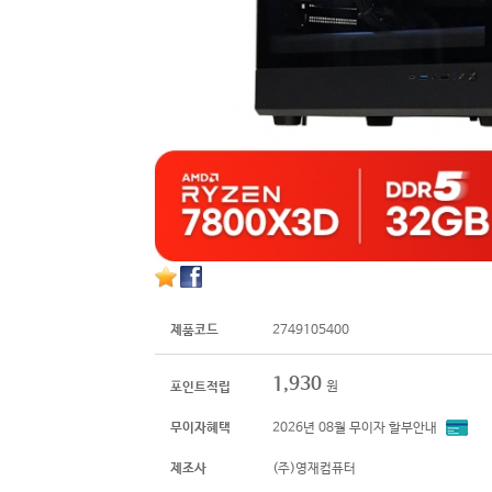
제품코드
2749105400
1,930
원
포인트적립
무이자혜택
2026년 08월 무이자 할부안내
제조사
(주)영재컴퓨터