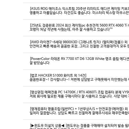
[ASUS ROG 에이조스 익스트림 20주년 리미티드 에디션 게이밍 키보
영롱하고 아름답습니다. 타건감도 좋습니다. 미스터리 박스랑 마우스만
[25년도 검증완료 2024 최신 게이밍pc 추천견적 5600 RTX 4060 Ti
꼬맹이 처남 작년에 사줬는데, 아주 잘 사용하고 있습니다^^
[AMD 라이젠7-6세대 9800X3D (그래니트 릿지) (멀티팩(정품)) 외 
[PowerColor 라데온 RX 7700 XT D6 12GB White 명조 음림 
잘 받았습니다
[앱코 HACKER S1000 화이트 외 14건]
꼼꼼한포장~! 감사합니다~! 저번에 상담받고 구매못해서 미안했는데 
[영상편집 에펙전용 PC 14700K / RTX 4060Ti 조립 컴퓨터 본체 VY9
[영재컴퓨터 명품조립(일반PC) + 1년무상A/S + 안전포장(에어캡) 외 
일처리 깔끔합니다. 상담도 빠르고 친절하게 잘해주시네요 매우만족합
[▶윈도우 미설치 상품◀ [윈도우는 정품을 구매해야 설치되어 발송 됩니다