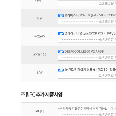
케이스
쿨러마스터 MWE 브론즈 650 V3 230V 
파워
영재컴퓨터 명품조립(일반PC) + 1년무상
조립/AS
DEEPCOOL LE360 V2 ARGB
쿨러/튜닝
▶윈도우 미설치 상품◀ [윈도우는 정품
S/W
-추가제품은 옵션선택에서 추가 가능합니다.
모니터