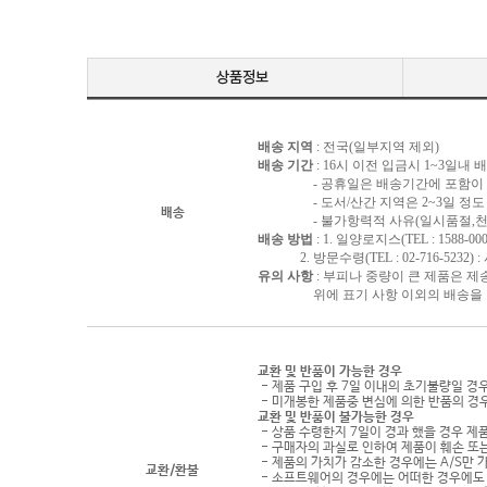
배송 지역
: 전국(일부지역 제외)
배송 기간
: 16시 이전 입금시 1~3일내
- 공휴일은 배송기간에 포함이 되
- 도서/산간 지역은 2~3일 정도 
배송
- 불가항력적 사유(일시품절,천재지
배송 방법
: 1. 일양로지스(TEL : 1588-000
2. 방문수령(TEL : 02-716-5232)
유의 사항
: 부피나 중량이 큰 제품은 제
위에 표기 사항 이외의 배송을 원하
교환 및 반품이 가능한 경우
- 제품 구입 후 7일 이내의 초기불량일 경
- 미개봉한 제품중 변심에 의한 반품의 경
교환 및 반품이 불가능한 경우
- 상품 수령한지 7일이 경과 했을 경우 제품
- 구매자의 과실로 인하여 제품이 훼손 또
- 제품의 가치가 감소한 경우에는 A/S만 
교환/환불
- 소프트웨어의 경우에는 어떠한 경우에도 