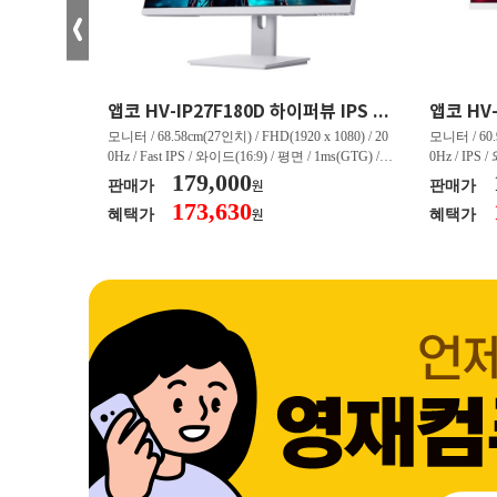
크로스오버 34WG165Hz CURVED R1500 400 White 게이밍 무결점
앱코 HV-IP27F180D 하이퍼뷰 IPS FHD 200 HDR 무결점
(3440 x 144
모니터 / 68.58cm(27인치) / FHD(1920 x 1080) / 20
모니터 / 60.9
/ 커브드 / 15
0Hz / Fast IPS / 와이드(16:9) / 평면 / 1ms(GTG) / 3
0Hz / IPS 
/ 스피커 내장 /
50nit / 1,000:1 / 헤드폰 아웃 / LED 조명 / 틸트(상
179,000
50nit / 1
판매가
판매가
원
.45kg / [색
하) / 6kg / [색상영역] / sRGB:128% / Adobe RGB:8
하) / 4.9kg
173,630
혜택가
혜택가
원
30% / DCI-P
5% / DCI-P3:91% / NTSC:90% / [게임특화] / 조준
80% / DCI
 블랙 이퀄라이
선 표시 / Adaptive Sync / FreeSync / [단자정보] / H
선 표시 / Ada
eeSync / [단자
DMI / DP
DMI / DP