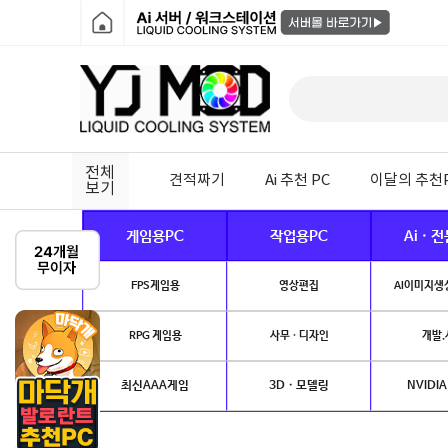
전체
견적짜기
Ai 추천 PC
이달의 추천
보기
게임용PC
작업용PC
Ai · 
FPS게임용
영상편집
AI이미지생성
RPG 게임용
사무 · 디자인
개발.
최신AAA게임
3D · 모델링
NVIDIA